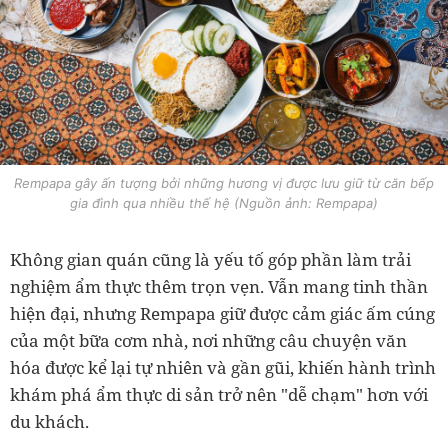
Rempapa gây ấn tượng bởi những hương vị được lưu giữ từ căn bếp
gia đình qua nhiều thế hệ (Nguồn ảnh: Rempapa)
Không gian quán cũng là yếu tố góp phần làm trải
nghiệm ẩm thực thêm trọn vẹn. Vẫn mang tinh thần
hiện đại, nhưng Rempapa giữ được cảm giác ấm cúng
của một bữa cơm nhà, nơi những câu chuyện văn
hóa được kể lại tự nhiên và gần gũi, khiến hành trình
khám phá ẩm thực di sản trở nên "dễ chạm" hơn với
du khách.