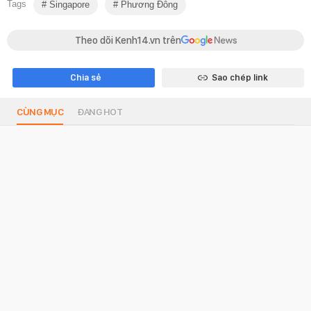
Tags
Singapore
Phương Đông
Theo dõi Kenh14.vn trên
Chia sẻ
Sao chép link
CÙNG MỤC
ĐANG HOT