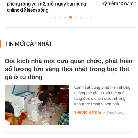
kỷ niệm 10 năm 
phòng rộng vài m2, mỗi ngày bán hàng
online để kiếm sống
TIN MỚI CẬP NHẬT
Đột kích nhà một cựu quan chức, phát hiện
số lượng lớn vàng thỏi nhét trong bọc thịt
gà ở tủ đông
Cảnh sát cũng phát hiện những
chồng thẻ ghi nợ và thẻ quà
tặng được chôn dưới những
khóm tre trong vườn nhà.
THẾ GIỚI ĐÓ ĐÂY
-
7 giờ trước