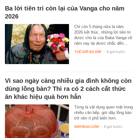
Ba lời tiên tri còn lại của Vanga cho năm
2026
Chỉ còn 5 tháng nữa là năm
2026 kết thúc, những lời tiên tri
được cho là của Baba Vanga về
năm nay lại được nhắc đến.…
THẾ GIỚI ĐÓ ĐÂY
-
6 giờ trước
Vì sao ngày càng nhiều gia đình không còn
dùng lồng bàn? Thì ra có 2 cách cất thức
ăn khác hiệu quả hơn hẳn
Từng là vật dụng quen mặt trong
nhiều căn bếp, giờ đây lồng bàn
trở nên ít phổ biến hơn.
XEM MUA LUÔN
-
6 giờ trước