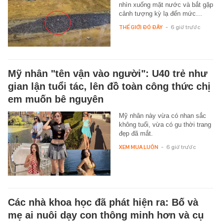
nhìn xuống mặt nước và bắt gặp
cảnh tượng kỳ lạ đến mức…
THẾ GIỚI ĐÓ ĐÂY
-
6 giờ trước
Mỹ nhân "tên vận vào người": U40 trẻ như
gian lận tuổi tác, lên đồ toàn công thức chị
em muốn bê nguyên
Mỹ nhân này vừa có nhan sắc
không tuổi, vừa có gu thời trang
đẹp đã mắt.
XEM MUA LUÔN
-
6 giờ trước
Các nhà khoa học đã phát hiện ra: Bố và
mẹ ai nuôi dạy con thông minh hơn và cụ