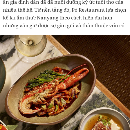
ăn gia đình dân dã đã nuôi dưỡng ký ức tuổi thơ của
nhiều thế hệ. Từ nền tảng đó, Pó Restaurant lựa chọn
kể lại ẩm thực Nanyang theo cách hiện đại hơn
nhưng vẫn giữ được sự gần gũi và thân thuộc vốn có.