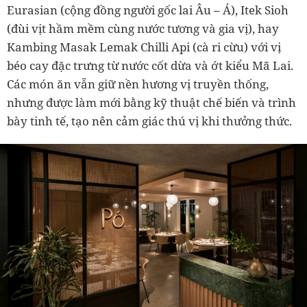
Eurasian (cộng đồng người gốc lai Âu – Á), Itek Sioh
(đùi vịt hầm mềm cùng nước tương và gia vị), hay
Kambing Masak Lemak Chilli Api (cà ri cừu) với vị
béo cay đặc trưng từ nước cốt dừa và ớt kiểu Mã Lai.
Các món ăn vẫn giữ nền hương vị truyền thống,
nhưng được làm mới bằng kỹ thuật chế biến và trình
bày tinh tế, tạo nên cảm giác thú vị khi thưởng thức.