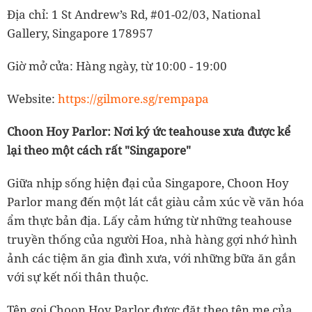
Địa chỉ: 1 St Andrew’s Rd, #01-02/03, National
Gallery, Singapore 178957
Giờ mở cửa: Hàng ngày, từ 10:00 - 19:00
Website:
https://gilmore.sg/rempapa
Choon Hoy Parlor: Nơi ký ức teahouse xưa được kể
lại theo một cách rất "Singapore"
Giữa nhịp sống hiện đại của Singapore, Choon Hoy
Parlor mang đến một lát cắt giàu cảm xúc về văn hóa
ẩm thực bản địa. Lấy cảm hứng từ những teahouse
truyền thống của người Hoa, nhà hàng gợi nhớ hình
ảnh các tiệm ăn gia đình xưa, với những bữa ăn gắn
với sự kết nối thân thuộc.
Tên gọi Choon Hoy Parlor được đặt theo tên mẹ của