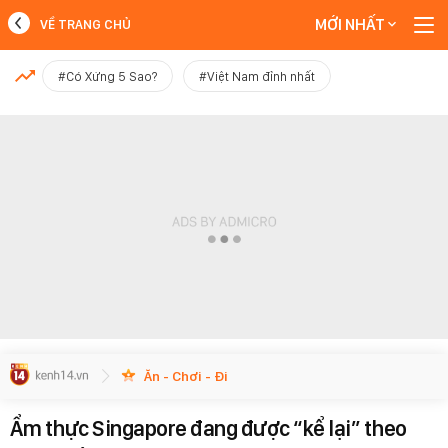
MỚI NHẤT
VỀ TRANG CHỦ
MỚI NHẤT
#Có Xứng 5 Sao?
#Việt Nam đỉnh nhất
Xem thêm
Ăn - Chơi - Đi
Ẩm thực Singapore đang được “kể lại” theo