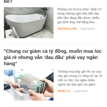
bỏ?
Không còn là lựa chọn "phải có"
trong những ngôi nhà hiện đại,
bồn tắm đang dần được nhiều
gia đình thay thế bằng khu…
XEM MUA LUÔN
-
6 giờ trước
"Chung cư giảm cả tỷ đồng, muốn mua lúc
giá rẻ nhưng vẫn 'đau đầu' phải vay ngân
hàng"
"Không mua bây giờ thì sợ sau
này giá chung cư tăng trở lại, lỡ
mất cơ hội; mà nghe nhiều
người dự báo giá còn giảm…
MONEY.14
-
6 giờ trước