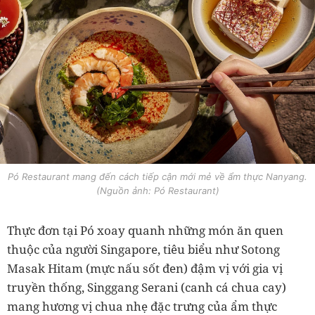
Pó Restaurant mang đến cách tiếp cận mới mẻ về ẩm thực Nanyang.
(Nguồn ảnh: Pó Restaurant)
Thực đơn tại Pó xoay quanh những món ăn quen
thuộc của người Singapore, tiêu biểu như Sotong
Masak Hitam (mực nấu sốt đen) đậm vị với gia vị
truyền thống, Singgang Serani (canh cá chua cay)
mang hương vị chua nhẹ đặc trưng của ẩm thực