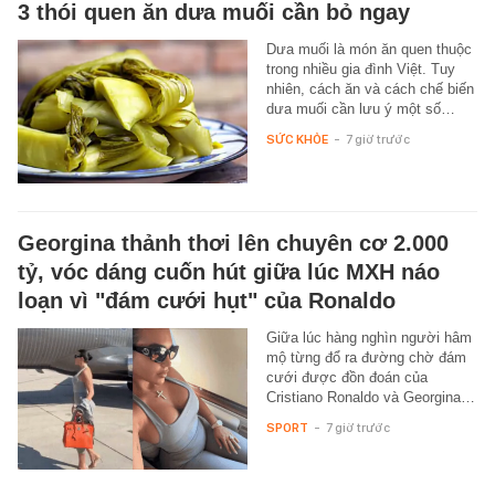
3 thói quen ăn dưa muối cần bỏ ngay
Dưa muối là món ăn quen thuộc
trong nhiều gia đình Việt. Tuy
nhiên, cách ăn và cách chế biến
dưa muối cần lưu ý một số…
SỨC KHỎE
-
7 giờ trước
Georgina thảnh thơi lên chuyên cơ 2.000
tỷ, vóc dáng cuốn hút giữa lúc MXH náo
loạn vì "đám cưới hụt" của Ronaldo
Giữa lúc hàng nghìn người hâm
mộ từng đổ ra đường chờ đám
cưới được đồn đoán của
Cristiano Ronaldo và Georgina…
SPORT
-
7 giờ trước