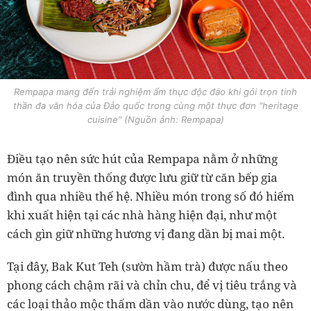
Rempapa mang đến trải nghiệm ẩm thực độc đáo khi gói trọn tinh
thần đa văn hóa của Đảo quốc trong cùng một thực đơn "heritage
cuisine" (Nguồn ảnh: Rempapa)
Điều tạo nên sức hút của Rempapa nằm ở những
món ăn truyền thống được lưu giữ từ căn bếp gia
đình qua nhiều thế hệ. Nhiều món trong số đó hiếm
khi xuất hiện tại các nhà hàng hiện đại, như một
cách gìn giữ những hương vị đang dần bị mai một.
Tại đây, Bak Kut Teh (sườn hầm trà) được nấu theo
phong cách chậm rãi và chỉn chu, để vị tiêu trắng và
các loại thảo mộc thấm dần vào nước dùng, tạo nên