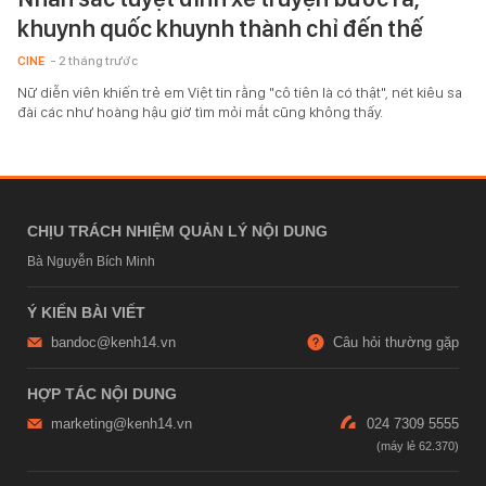
khuynh quốc khuynh thành chỉ đến thế
CINE
- 2 tháng trước
Nữ diễn viên khiến trẻ em Việt tin rằng "cô tiên là có thật", nét kiêu sa
đài các như hoàng hậu giờ tìm mỏi mắt cũng không thấy.
CHỊU TRÁCH NHIỆM QUẢN LÝ NỘI DUNG
Bà Nguyễn Bích Minh
Ý KIẾN BÀI VIẾT
bandoc@kenh14.vn
Câu hỏi thường gặp
HỢP TÁC NỘI DUNG
marketing@kenh14.vn
024 7309 5555