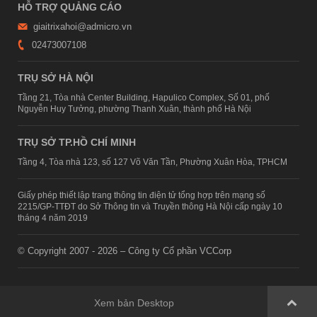
HỖ TRỢ QUẢNG CÁO
giaitrixahoi@admicro.vn
02473007108
TRỤ SỞ HÀ NỘI
Tầng 21, Tòa nhà Center Building, Hapulico Complex, Số 01, phố
Nguyễn Huy Tưởng, phường Thanh Xuân, thành phố Hà Nội
TRỤ SỞ TP.HỒ CHÍ MINH
Tầng 4, Tòa nhà 123, số 127 Võ Văn Tần, Phường Xuân Hòa, TPHCM
Giấy phép thiết lập trang thông tin điện tử tổng hợp trên mạng số
2215/GP-TTĐT do Sở Thông tin và Truyền thông Hà Nội cấp ngày 10
tháng 4 năm 2019
© Copyright 2007 - 2026 – Công ty Cổ phần VCCorp
Xem bản Desktop