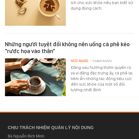
ích cho sức khỏe nếu bạn biết sử
dụng đúng cách.
Những người tuyệt đối không nên uống cà phê kẻo
"rước họa vào thân"
SỨC KHỎE
- 1 năm trước
Đằng sau hương thơm quyến rũ
và vị đắng đặc trưng ấy, cà phê lại
tiềm ẩn những tác động tiêu cực
đến sức khỏe của một số đối
tượng nhất định.
CHỊU TRÁCH NHIỆM QUẢN LÝ NỘI DUNG
Bà Nguyễn Bích Minh