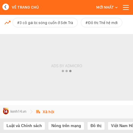
VỀ TRANG CHỦ
MỚI NHẤT
MỚI NHẤT
#3 cô gái bị sóng cuốn ở Sơn Trà
#Đô thị Thế hệ mới
Xem thêm
Xã hội
Luật và Chính sách
Nóng trên mạng
Đô thị
Việt Nam H