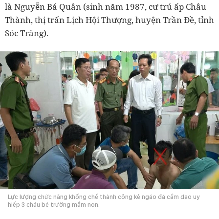
là Nguyễn Bá Quân (sinh năm 1987, cư trú ấp Châu
Thành, thị trấn Lịch Hội Thượng, huyện Trần Đề, tỉnh
Sóc Trăng).
Lực lượng chức năng khống chế thành công kẻ ngáo đá cầm dao uy
hiếp 3 cháu bé trường mầm non.