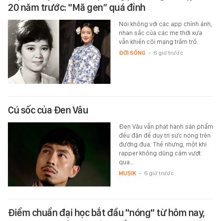
20 năm trước: "Mã gen” quá đỉnh
Nói không với các app chỉnh ảnh,
nhan sắc của các mẹ thời xưa
vẫn khiến cõi mạng trầm trồ.
ĐỜI SỐNG
-
6 giờ trước
Cú sốc của Đen Vâu
Đen Vâu vẫn phát hành sản phẩm
đều đặn để duy trì sức nóng trên
đường đua. Thế nhưng, một khi
rapper không dũng cảm vượt
qua…
MUSIK
-
6 giờ trước
Điểm chuẩn đại học bắt đầu "nóng" từ hôm nay,