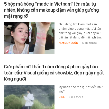
5 hộp má hồng "made in Vietnam" lên màu tự
nhiên, không cần makeup đậm vẫn giúp gương
mặt rạng rỡ
Nếu đang tìm kiếm một sản
phẩm giúp gương mặt tươi tắn
chỉ trong vài giây, dưới đây là 5
cái tên rất đáng để trải nghiệm.
XEM MUA LUÔN
-
6 giờ trước
Cực phẩm nữ thần 1 năm đóng 4 phim gây bão
toàn cầu: Visual giống cả showbiz, đẹp ngây ngất
lòng người
Mỹ nhân nào mà lại hot đến như
vậy?
CINE
-
6 giờ trước