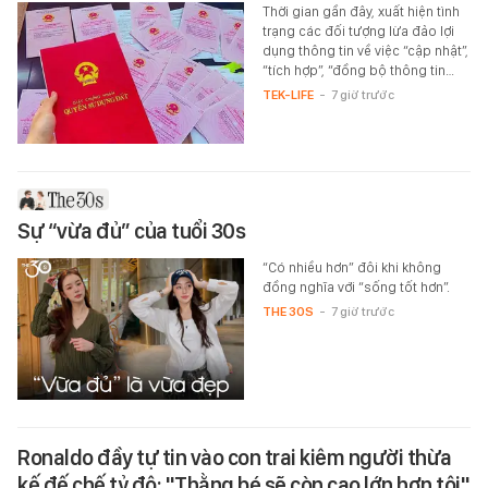
Thời gian gần đây, xuất hiện tình
trạng các đối tượng lừa đảo lợi
dụng thông tin về việc “cập nhật”,
“tích hợp”, “đồng bộ thông tin…
TEK-LIFE
-
7 giờ trước
Sự “vừa đủ” của tuổi 30s
“Có nhiều hơn” đôi khi không
đồng nghĩa với “sống tốt hơn”.
THE 30S
-
7 giờ trước
Ronaldo đầy tự tin vào con trai kiêm người thừa
kế đế chế tỷ đô: "Thằng bé sẽ còn cao lớn hơn tôi"