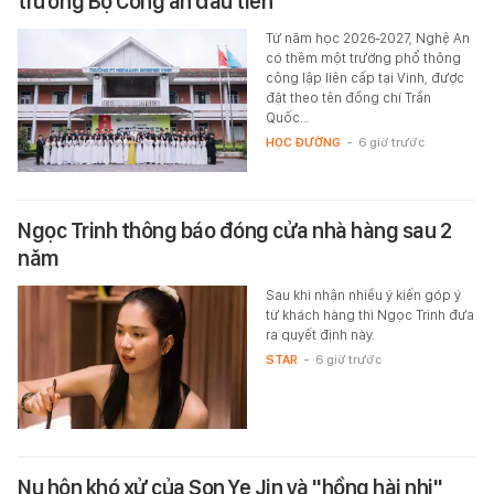
trưởng Bộ Công an đầu tiên
Từ năm học 2026-2027, Nghệ An
có thêm một trường phổ thông
công lập liên cấp tại Vinh, được
đặt theo tên đồng chí Trần
Quốc…
HỌC ĐƯỜNG
-
6 giờ trước
Ngọc Trinh thông báo đóng cửa nhà hàng sau 2
năm
Sau khi nhận nhiều ý kiến góp ý
từ khách hàng thì Ngọc Trinh đưa
ra quyết định này.
STAR
-
6 giờ trước
Nụ hôn khó xử của Son Ye Jin và "hồng hài nhi"