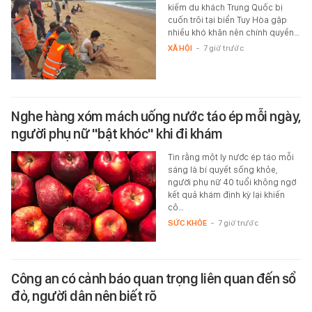
kiếm du khách Trung Quốc bị
cuốn trôi tại biển Tuy Hòa gặp
nhiều khó khăn nên chính quyền…
XÃ HỘI
-
7 giờ trước
Nghe hàng xóm mách uống nước táo ép mỗi ngày,
người phụ nữ "bật khóc" khi đi khám
Tin rằng một ly nước ép táo mỗi
sáng là bí quyết sống khỏe,
người phụ nữ 40 tuổi không ngờ
kết quả khám định kỳ lại khiến
cô…
SỨC KHỎE
-
7 giờ trước
Công an có cảnh báo quan trọng liên quan đến sổ
đỏ, người dân nên biết rõ