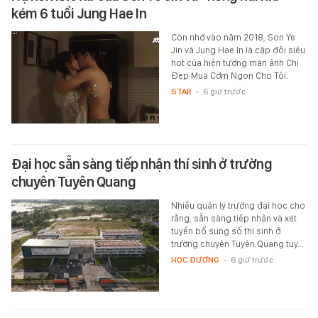
kém 6 tuổi Jung Hae In
Còn nhớ vào năm 2018, Son Ye
Jin và Jung Hae In là cặp đôi siêu
hot của hiện tượng màn ảnh Chị
Đẹp Mua Cơm Ngon Cho Tôi.
STAR
-
6 giờ trước
Đại học sẵn sàng tiếp nhận thí sinh ở trường
chuyên Tuyên Quang
Nhiều quản lý trường đại học cho
rằng, sẵn sàng tiếp nhận và xét
tuyển bổ sung số thí sinh ở
trường chuyên Tuyên Quang tuy…
HỌC ĐƯỜNG
-
6 giờ trước