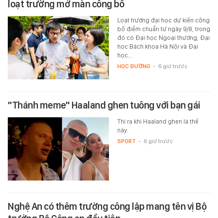
loạt trường mở màn công bố
Loạt trường đại học dự kiến công
bố điểm chuẩn từ ngày 9/8, trong
đó có Đại học Ngoại thương, Đại
học Bách khoa Hà Nội và Đại
học…
HỌC ĐƯỜNG
-
6 giờ trước
"Thánh meme" Haaland ghen tuông với bạn gái
Thì ra khi Haaland ghen là thế
này.
SPORT
-
6 giờ trước
Nghệ An có thêm trường công lập mang tên vị Bộ