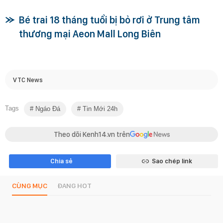
Bé trai 18 tháng tuổi bị bỏ rơi ở Trung tâm
thương mại Aeon Mall Long Biên
VTC News
Tags
Ngáo Đá
Tin Mới 24h
Theo dõi Kenh14.vn trên
Chia sẻ
Sao chép link
CÙNG MỤC
ĐANG HOT