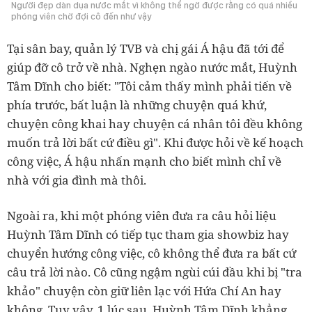
Người đẹp dàn dụa nước mắt vì không thể ngờ được rằng có quá nhiều
phóng viên chờ đợi cô đến như vậy
Tại sân bay, quản lý TVB và chị gái Á hậu đã tới để
giúp đỡ cô trở về nhà. Nghẹn ngào nước mắt, Huỳnh
Tâm Dĩnh cho biết: "Tôi cảm thấy mình phải tiến về
phía trước, bất luận là những chuyện quá khứ,
chuyện công khai hay chuyện cá nhân tôi đều không
muốn trả lời bất cứ điều gì". Khi được hỏi về kế hoạch
công việc, Á hậu nhấn mạnh cho biết mình chỉ về
nhà với gia đình mà thôi.
Ngoài ra, khi một phóng viên đưa ra câu hỏi liệu
Huỳnh Tâm Dĩnh có tiếp tục tham gia showbiz hay
chuyển hướng công việc, cô không thể đưa ra bất cứ
câu trả lời nào. Cô cũng ngậm ngùi cúi đầu khi bị "tra
khảo" chuyện còn giữ liên lạc với Hứa Chí An hay
không. Tuy vậy, 1 lúc sau, Huỳnh Tâm Dĩnh khẳng