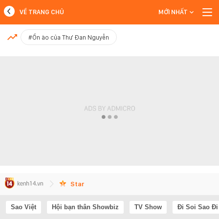
VỀ TRANG CHỦ
MỚI NHẤT
MỚI NHẤT
#Ồn ào của Thư Đan Nguyễn
Xem thêm
Star
Sao Việt
Hội bạn thân Showbiz
TV Show
Đi Soi Sao Đi