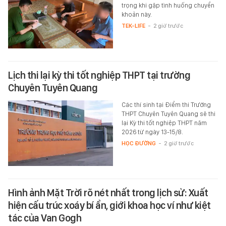
trọng khi gặp tình huống chuyển
khoản này.
TEK-LIFE
-
2 giờ trước
Lịch thi lại kỳ thi tốt nghiệp THPT tại trường
Chuyên Tuyên Quang
Các thí sinh tại Điểm thi Trường
THPT Chuyên Tuyên Quang sẽ thi
lại Kỳ thi tốt nghiệp THPT năm
2026 từ ngày 13-15/8.
HỌC ĐƯỜNG
-
2 giờ trước
Hình ảnh Mặt Trời rõ nét nhất trong lịch sử: Xuất
hiện cấu trúc xoáy bí ẩn, giới khoa học ví như kiệt
tác của Van Gogh