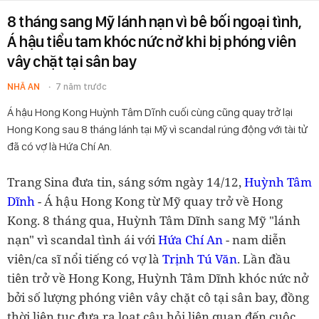
8 tháng sang Mỹ lánh nạn vì bê bối ngoại tình,
Á hậu tiểu tam khóc nức nở khi bị phóng viên
vây chặt tại sân bay
NHÃ AN
7 năm trước
Á hậu Hong Kong Huỳnh Tâm Dĩnh cuối cùng cũng quay trở lại
Hong Kong sau 8 tháng lánh tại Mỹ vì scandal rúng động với tài tử
đã có vợ là Hứa Chí An.
Trang Sina đưa tin, sáng sớm ngày 14/12,
Huỳnh Tâm
Dĩnh
- Á hậu Hong Kong từ Mỹ quay trở về Hong
Kong. 8 tháng qua, Huỳnh Tâm Dĩnh sang Mỹ "lánh
nạn" vì scandal tình ái với
Hứa Chí An
- nam diễn
viên/ca sĩ nổi tiếng có vợ là
Trịnh Tú Văn
. Lần đầu
tiên trở về Hong Kong, Huỳnh Tâm Dĩnh khóc nức nở
bởi số lượng phóng viên vây chặt cô tại sân bay, đồng
thời liên tục đưa ra loạt câu hỏi liên quan đến cuộc