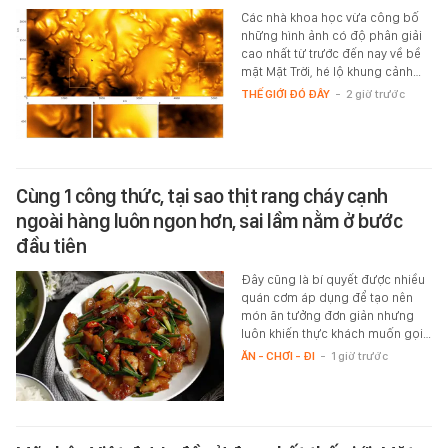
Các nhà khoa học vừa công bố
những hình ảnh có độ phân giải
cao nhất từ trước đến nay về bề
mặt Mặt Trời, hé lộ khung cảnh…
THẾ GIỚI ĐÓ ĐÂY
-
2 giờ trước
Cùng 1 công thức, tại sao thịt rang cháy cạnh
ngoài hàng luôn ngon hơn, sai lầm nằm ở bước
đầu tiên
Đây cũng là bí quyết được nhiều
quán cơm áp dụng để tạo nên
món ăn tưởng đơn giản nhưng
luôn khiến thực khách muốn gọi…
ĂN - CHƠI - ĐI
-
1 giờ trước