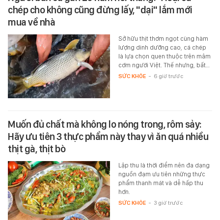
chép cho không cũng đừng lấy, "dại" lắm mới
mua về nhà
Sở hữu thịt thơm ngọt cùng hàm
lượng dinh dưỡng cao, cá chép
là lựa chọn quen thuộc trên mâm
cơm người Việt. Thế nhưng, bất…
SỨC KHỎE
-
6 giờ trước
Muốn đủ chất mà không lo nóng trong, rôm sảy:
Hãy ưu tiên 3 thực phẩm này thay vì ăn quá nhiều
thịt gà, thịt bò
Lập thu là thời điểm nên đa dạng
nguồn đạm ưu tiên những thực
phẩm thanh mát và dễ hấp thu
hơn.
SỨC KHỎE
-
3 giờ trước