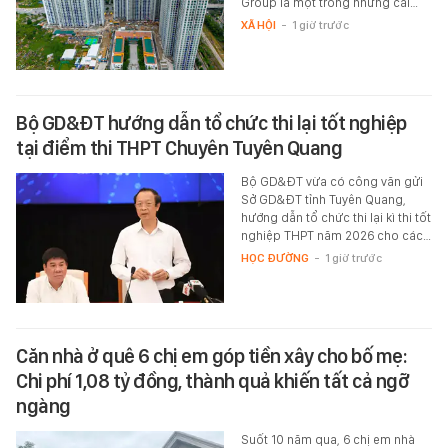
Group là một trong những cái…
XÃ HỘI
-
1 giờ trước
Bộ GD&ĐT hướng dẫn tổ chức thi lại tốt nghiệp
tại điểm thi THPT Chuyên Tuyên Quang
Bộ GD&ĐT vừa có công văn gửi
Sở GD&ĐT tỉnh Tuyên Quang,
hướng dẫn tổ chức thi lại kì thi tốt
nghiệp THPT năm 2026 cho các…
HỌC ĐƯỜNG
-
1 giờ trước
Căn nhà ở quê 6 chị em góp tiền xây cho bố mẹ:
Chi phí 1,08 tỷ đồng, thành quả khiến tất cả ngỡ
ngàng
Suốt 10 năm qua, 6 chị em nhà