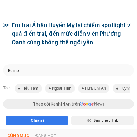
Em trai Á hậu Huyền My lại chiếm spotlight vì
quá điển trai, đến mức diễn viên Phương
Oanh cũng không thể ngồi yên!
Helino
Tags
Tiểu Tam
Ngoai Tình
Hứa Chí An
Huỳnh Tâ
Theo dõi Kenh14.vn trên
Chia sẻ
Sao chép link
CÙNG MỤC
ĐANG HOT