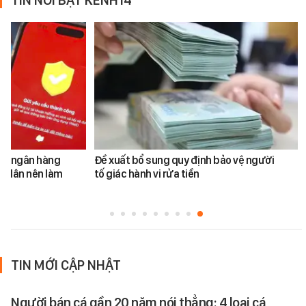
TIN NỔI BẬT KÊNH14
ản ngân hàng
Đề xuất bổ sung quy định bảo vệ người
i dân nên làm
tố giác hành vi rửa tiền
TIN MỚI CẬP NHẬT
Người bán cá gần 20 năm nói thẳng: 4 loại cá