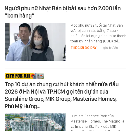
Người phụ nữ Nhật Bản bị bắt sau hơn 2.000 lần
“bom hàng”
Một phụ nữ 32 tuổi tại Nhật Bản
vừa bị cảnh sát bắt giữ sau khi
nhiều lần lợi dụng hình thức thanh
toán khi nhận hàng (COD) để…
THẾ GIỚI ĐÓ ĐÂY
-
1 giờ trước
Top 10 dự án chung cư hút khách nhất nửa đầu
2026 ở Hà Nội và TP.HCM gọi tên dự án của
Sunshine Group, MIK Group, Masterise Homes,
Phú Mỹ Hưng...
Lumière Essence Park của
Masterise Homes, The Magnolia
và Imperia Sky Park của MIK