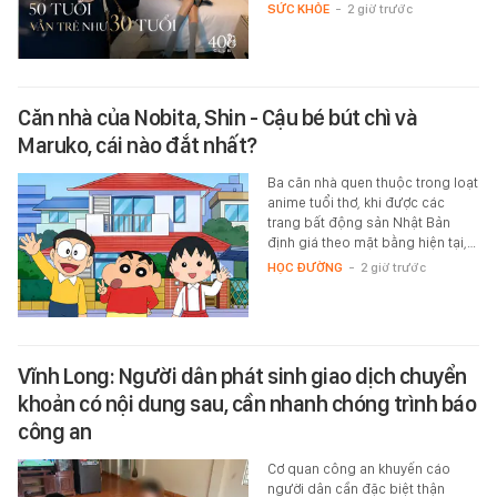
SỨC KHỎE
-
2 giờ trước
Căn nhà của Nobita, Shin - Cậu bé bút chì và
Maruko, cái nào đắt nhất?
Ba căn nhà quen thuộc trong loạt
anime tuổi thơ, khi được các
trang bất động sản Nhật Bản
định giá theo mặt bằng hiện tại,…
HỌC ĐƯỜNG
-
2 giờ trước
Vĩnh Long: Người dân phát sinh giao dịch chuyển
khoản có nội dung sau, cần nhanh chóng trình báo
công an
Cơ quan công an khuyến cáo
người dân cần đặc biệt thận