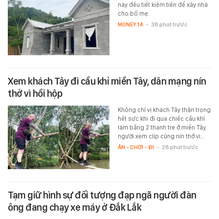
này đều tiết kiệm tiền để xây nhà
cho bố mẹ.
MONEY.14
-
38 phút trước
Xem khách Tây đi cầu khỉ miền Tây, dân mạng nín
thở vì hồi hộp
Không chỉ vị khách Tây thận trọng
hết sức khi đi qua chiếc cầu khỉ
làm bằng 2 thanh tre ở miền Tây,
người xem clip cũng nín thở vì…
ĂN - CHƠI - ĐI
-
28 phút trước
Tạm giữ hình sự đối tượng đạp ngã người đàn
ông đang chạy xe máy ở Đắk Lắk