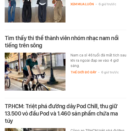
XEM MUA LUÔN
-
6 giờ trước
Tìm thấy thi thể thành viên nhóm nhạc nam nổi
tiếng trên sông
Nam ca sĩ 46 tuổi đã mất tích sau
khi ra ngoài đạp xe vào 4 giờ
sáng.
THẾ GIỚI ĐÓ ĐÂY
-
6 giờ trước
TP.HCM: Triệt phá đường dây Pod Chill, thu giữ
13.500 vỏ đầu Pod và 1.460 sản phẩm chứa ma
túy
Công an TP.HCM triệt phá đường