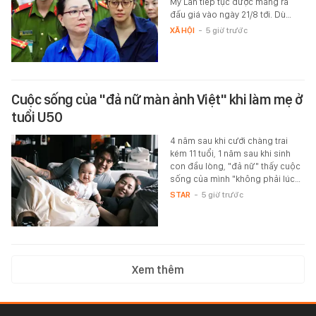
Mỹ Lan tiếp tục được mang ra
đấu giá vào ngày 21/8 tới. Dù…
XÃ HỘI
-
5 giờ trước
Cuộc sống của "đả nữ màn ảnh Việt" khi làm mẹ ở
tuổi U50
4 năm sau khi cưới chàng trai
kém 11 tuổi, 1 năm sau khi sinh
con đầu lòng, "đả nữ" thấy cuộc
sống của mình "không phải lúc…
STAR
-
5 giờ trước
Xem thêm