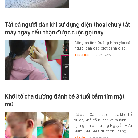
Tất cả người dân khi sử dụng điện thoại chú ý tắt
máy ngay nếu nhận được cuộc gọi này
Công an tỉnh Quảng Ninh yêu cầu
người dân đặc biệt cảnh giác.
TEK-LIFE
-
5 giờ trước
Khởi tố cha dượng đánh bé 3 tuổi bầm tím mặt
mũi
Cơ quan Cảnh sát điều tra khởi tố
vụ án, khởi tố bị can và ra lệnh
tạm giam đối tượng Nguyễn Hữu
Nam (SN 1993, trú thôn Thăng…