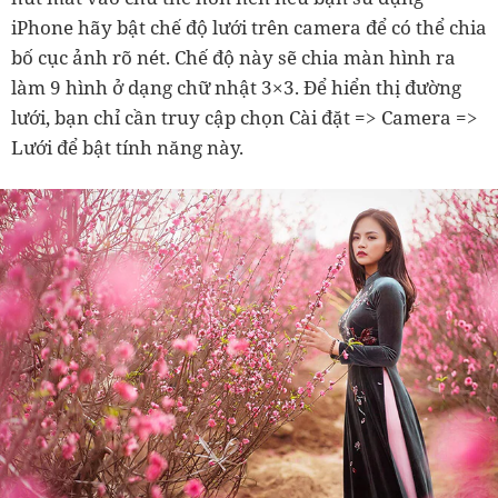
iPhone hãy bật chế độ lưới trên camera để có thể chia
bố cục ảnh rõ nét. Chế độ này sẽ chia màn hình ra
làm 9 hình ở dạng chữ nhật 3×3. Để hiển thị đường
lưới, bạn chỉ cần truy cập chọn Cài đặt => Camera =>
Lưới để bật tính năng này.