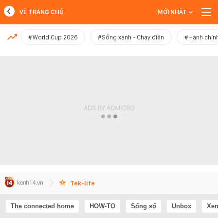
VỀ TRANG CHỦ
MỚI NHẤT
MỚI NHẤT
#World Cup 2026
#Sống xanh - Chạy điện
#Hành chính
Xem thêm
Tek-life
The connected home
HOW-TO
Sống số
Unbox
Xem