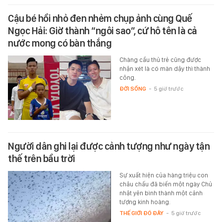
Cậu bé hồi nhỏ đen nhẻm chụp ảnh cùng Quế
Ngọc Hải: Giờ thành “ngôi sao”, cứ hô tên là cả
nước mong có bàn thắng
Chàng cầu thủ trẻ cũng được
nhận xét là có màn dậy thì thành
công.
ĐỜI SỐNG
-
5 giờ trước
Người dân ghi lại được cảnh tượng như ngày tận
thế trên bầu trời
Sự xuất hiện của hàng triệu con
châu chấu đã biến một ngày Chủ
nhật yên bình thành một cảnh
tượng kinh hoàng.
THẾ GIỚI ĐÓ ĐÂY
-
5 giờ trước