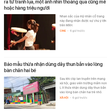
ra từ tranh lụa, một ánh nhìn thoáng qua cũng mê
hoặc hàng triệu người
Nhan sắc của mỹ nhân cổ trang
này đang nhận được sự chú ý lớn
trên MXH.
CINE
-
6 giờ trước
Bảo mẫu thừa nhận dùng dây thun bắn vào lòng
bàn chân hai bé
Sau khi clip lan truyền trên mạng
xã hội, giáo viên trường mầm non
L.X thừa nhận dùng dây thun bắn
vào lòng bàn chân hai trẻ nhỏ.
XÃ HỘI
-
6 giờ trước