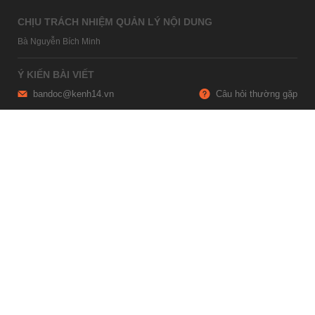
CHỊU TRÁCH NHIỆM QUẢN LÝ NỘI DUNG
Bà Nguyễn Bích Minh
Ý KIẾN BÀI VIẾT
bandoc@kenh14.vn
Câu hỏi thường gặp
HỢP TÁC NỘI DUNG
marketing@kenh14.vn
024 7309 5555
HỖ TRỢ QUẢNG CÁO
giaitrixahoi@admicro.vn
02473007108
TRỤ SỞ HÀ NỘI
Tầng 21, Tòa nhà Center Building, Hapulico Complex, Số 01, phố
Nguyễn Huy Tưởng, phường Thanh Xuân, thành phố Hà Nội