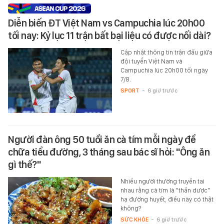
Diễn biến ĐT Việt Nam vs Campuchia lúc 20h00
tối nay: Kỷ lục 11 trận bất bại liệu có được nối dài?
Cập nhật thông tin trận đấu giữa
đội tuyển Việt Nam và
Campuchia lúc 20h00 tối ngày
7/8.
SPORT
-
6 giờ trước
Người đàn ông 50 tuổi ăn cà tím mỗi ngày để
chữa tiểu đường, 3 tháng sau bác sĩ hỏi: "Ông ăn
gì thế?"
Nhiều người thường truyền tai
nhau rằng cà tím là "thần dược"
hạ đường huyết, điều này có thật
không?
SỨC KHỎE
-
6 giờ trước