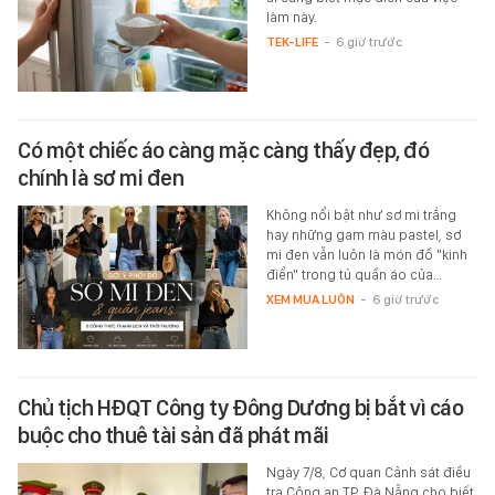
làm này.
TEK-LIFE
-
6 giờ trước
Có một chiếc áo càng mặc càng thấy đẹp, đó
chính là sơ mi đen
Không nổi bật như sơ mi trắng
hay những gam màu pastel, sơ
mi đen vẫn luôn là món đồ "kinh
điển" trong tủ quần áo của…
XEM MUA LUÔN
-
6 giờ trước
Chủ tịch HĐQT Công ty Đông Dương bị bắt vì cáo
buộc cho thuê tài sản đã phát mãi
Ngày 7/8, Cơ quan Cảnh sát điều
tra Công an TP. Đà Nẵng cho biết