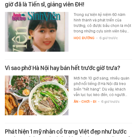
giờ đã là Tiến sĩ, giảng viên ĐH!
Trong sự kiện kỷ niệm 60 năm
hình thành và phát triển của
trường, cô được bầu chọn là một
trong những cựu sinh viên tiêu…
HỌC ĐƯỜNG
-
6 giờ trước
Vì sao phở Hà Nội hay bán hết trước giờ trưa?
Mới hơn 10 giờ sáng, nhiều quán
phở nổi tiếng ở Hà Nội đã treo
biển "hết hàng". Dù vậy, khách
vẫn lục tục kéo đến, có người…
ĂN - CHƠI - ĐI
-
6 giờ trước
Phát hiện 1 mỹ nhân cổ trang Việt đẹp như bước