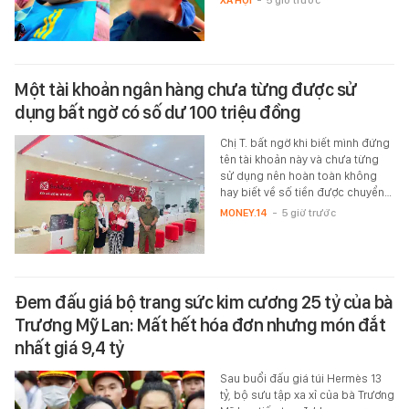
XÃ HỘI
-
5 giờ trước
Một tài khoản ngân hàng chưa từng được sử
dụng bất ngờ có số dư 100 triệu đồng
Chị T. bất ngờ khi biết mình đứng
tên tài khoản này và chưa từng
sử dụng nên hoàn toàn không
hay biết về số tiền được chuyển…
MONEY.14
-
5 giờ trước
Đem đấu giá bộ trang sức kim cương 25 tỷ của bà
Trương Mỹ Lan: Mất hết hóa đơn nhưng món đắt
nhất giá 9,4 tỷ
Sau buổi đấu giá túi Hermès 13
tỷ, bộ sưu tập xa xỉ của bà Trương