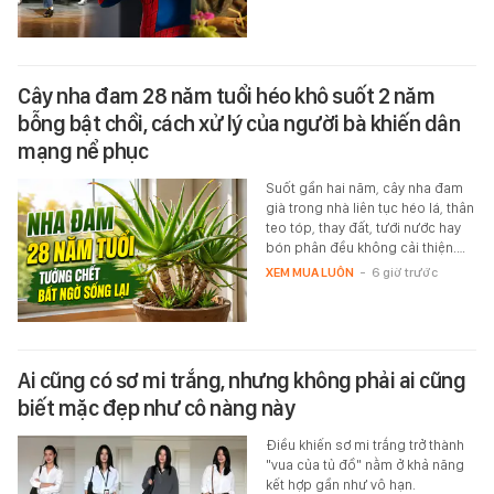
Cây nha đam 28 năm tuổi héo khô suốt 2 năm
bỗng bật chồi, cách xử lý của người bà khiến dân
mạng nể phục
Suốt gần hai năm, cây nha đam
già trong nhà liên tục héo lá, thân
teo tóp, thay đất, tưới nước hay
bón phân đều không cải thiện.…
XEM MUA LUÔN
-
6 giờ trước
Ai cũng có sơ mi trắng, nhưng không phải ai cũng
biết mặc đẹp như cô nàng này
Điều khiến sơ mi trắng trở thành
"vua của tủ đồ" nằm ở khả năng
kết hợp gần như vô hạn.