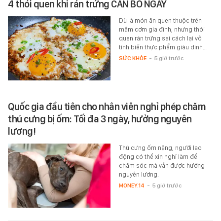
4 thói quen khi rán trứng CẦN BỎ NGAY
Dù là món ăn quen thuộc trên
mâm cơm gia đình, nhưng thói
quen rán trứng sai cách lại vô
tình biến thực phẩm giàu dinh…
SỨC KHỎE
-
5 giờ trước
Quốc gia đầu tiên cho nhân viên nghỉ phép chăm
thú cưng bị ốm: Tối đa 3 ngày, hưởng nguyên
lương!
Thú cưng ốm nặng, người lao
động có thể xin nghỉ làm để
chăm sóc mà vẫn được hưởng
nguyên lương.
MONEY.14
-
5 giờ trước