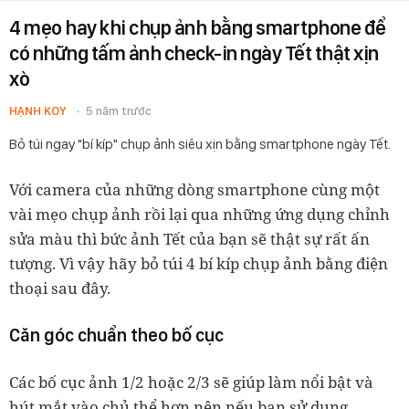
4 mẹo hay khi chụp ảnh bằng smartphone để
có những tấm ảnh check-in ngày Tết thật xịn
xò
HẠNH KOY
5 năm trước
Bỏ túi ngay "bí kíp" chụp ảnh siêu xịn bằng smartphone ngày Tết.
Với camera của những dòng smartphone cùng một
vài mẹo chụp ảnh rồi lại qua những ứng dụng chỉnh
sửa màu thì bức ảnh Tết của bạn sẽ thật sự rất ấn
tượng. Vì vậy hãy bỏ túi 4 bí kíp chụp ảnh bằng điện
thoại sau đây.
Căn góc chuẩn theo bố cục
Các bố cục ảnh 1/2 hoặc 2/3 sẽ giúp làm nổi bật và
hút mắt vào chủ thể hơn nên nếu bạn sử dụng