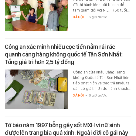
đã thi hành lệnh bắt bị can để
tạm giam đối với N.L.H (50 tuổi,…
XÃ HỘI
-
6 giờ trước
Công an xác minh nhiều cọc tiền nằm rải rác
quanh cảng hàng không quốc tế Tân Sơn Nhất:
Tổng giá trị hơn 2,5 tỷ đồng
Công an cửa khẩu Cảng Hàng
không Quốc tế Tân Sơn Nhất liên
tiếp phát hiện và trao trả nhiều tài
sản có giá trị lớn do hành khách…
XÃ HỘI
-
6 giờ trước
Tờ báo năm 1997 bỗng gây sốt MXH vì nữ sinh
được lên trang bìa quá xinh: Ngoài đời cô gái này