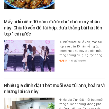
Mấy ai kỉ niệm 10 năm được như nhóm mỹ nhân
này: Chịu lỗ vốn để tái hợp, đưa thẳng bài hát lên
top 1 cả nước
Dù biết trước sẽ lỗ vốn, màn tái
hợp sau gần 10 năm vẫn giúp
nhóm nhạc nữ này tạo nên một
trong những cú lội ngược dòng…
MUSIK
-
6 giờ trước
Nhiều gia đình đặt 1 bát muối vào tủ lạnh, hoá ra vì
những lợi ích này
Nhiều gia đình đặt một bát muối
trong tủ lạnh nhưng không phải
ai cũng biết mục đích của việc