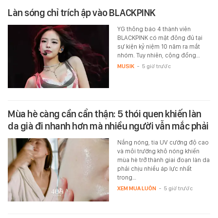
Làn sóng chỉ trích ập vào BLACKPINK
YG thông báo 4 thành viên
BLACKPINK có mặt đông đủ tại
sự kiện kỷ niệm 10 năm ra mắt
nhóm. Tuy nhiên, cộng đồng…
MUSIK
-
5 giờ trước
Mùa hè càng cần cẩn thận: 5 thói quen khiến làn
da già đi nhanh hơn mà nhiều người vẫn mắc phải
Nắng nóng, tia UV cường độ cao
và môi trường khô nóng khiến
mùa hè trở thành giai đoạn làn da
phải chịu nhiều áp lực nhất
trong…
XEM MUA LUÔN
-
5 giờ trước