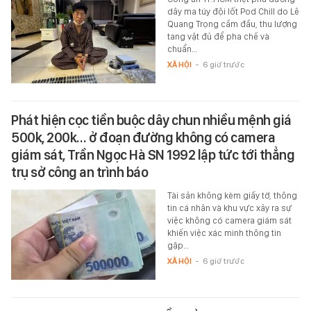
dây ma túy đội lốt Pod Chill do Lê
Quang Trọng cầm đầu, thu lượng
tang vật đủ để pha chế và
chuẩn…
XÃ HỘI
-
6 giờ trước
Phát hiện cọc tiền buộc dây chun nhiều mệnh giá
500k, 200k… ở đoạn đường không có camera
giám sát, Trần Ngọc Hà SN 1992 lập tức tới thẳng
trụ sở công an trình báo
Tài sản không kèm giấy tờ, thông
tin cá nhân và khu vực xảy ra sự
việc không có camera giám sát
khiến việc xác minh thông tin
gặp…
XÃ HỘI
-
6 giờ trước