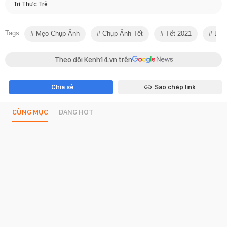
Trí Thức Trẻ
Tags
Mẹo Chụp Ảnh
Chụp Ảnh Tết
Tết 2021
Bố 
Theo dõi Kenh14.vn trên
Chia sẻ
Sao chép link
CÙNG MỤC
ĐANG HOT