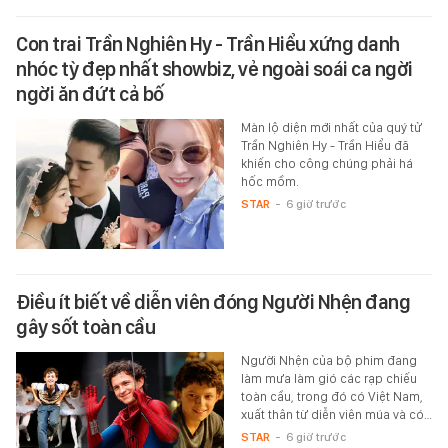
Con trai Trần Nghiên Hy - Trần Hiểu xứng danh
nhóc tỳ đẹp nhất showbiz, vẻ ngoài soái ca ngời
ngời ăn đứt cả bố
Màn lộ diện mới nhất của quý tử
Trần Nghiên Hy - Trần Hiểu đã
khiến cho công chúng phải há
hốc mồm.
STAR
-
6 giờ trước
Điều ít biết về diễn viên đóng Người Nhện đang
gây sốt toàn cầu
Người Nhện của bộ phim đang
làm mưa làm gió các rạp chiếu
toàn cầu, trong đó có Việt Nam,
xuất thân từ diễn viên múa và có…
STAR
-
6 giờ trước