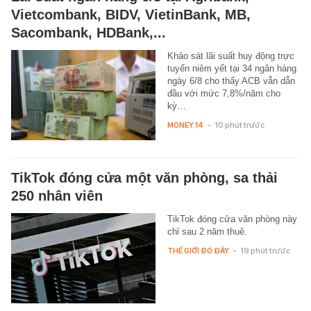
Vietcombank, BIDV, VietinBank, MB,
Sacombank, HDBank,...
Khảo sát lãi suất huy động trực
tuyến niêm yết tại 34 ngân hàng
ngày 6/8 cho thấy ACB vẫn dẫn
đầu với mức 7,8%/năm cho
kỳ…
MONEY.14
-
10 phút trước
TikTok đóng cửa một văn phòng, sa thải
250 nhân viên
TikTok đóng cửa văn phòng này
chỉ sau 2 năm thuê.
THẾ GIỚI ĐÓ ĐÂY
-
19 phút trước