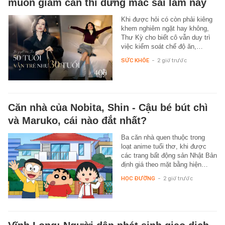
muốn giảm cân thì đừng mắc sai lầm này
Khi được hỏi có còn phải kiêng
khem nghiêm ngặt hay không,
Thư Kỳ cho biết cô vẫn duy trì
việc kiểm soát chế độ ăn,…
SỨC KHỎE
-
2 giờ trước
Căn nhà của Nobita, Shin - Cậu bé bút chì
và Maruko, cái nào đắt nhất?
Ba căn nhà quen thuộc trong
loạt anime tuổi thơ, khi được
các trang bất động sản Nhật Bản
định giá theo mặt bằng hiện…
HỌC ĐƯỜNG
-
2 giờ trước