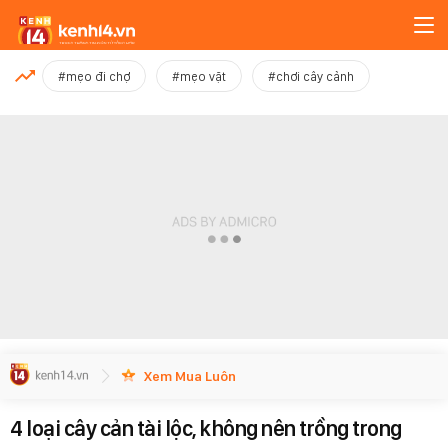
MỚI NHẤT
#mẹo đi chợ
#mẹo vặt
#chơi cây cảnh
Xem thêm
Xem Mua Luôn
4 loại cây cản tài lộc, không nên trồng trong