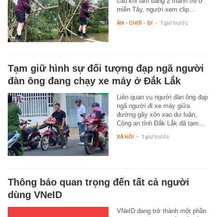
cầu khỉ làm bằng 2 thanh tre ở
miền Tây, người xem clip…
ĂN - CHƠI - ĐI
-
1 giờ trước
Tạm giữ hình sự đối tượng đạp ngã người
đàn ông đang chạy xe máy ở Đắk Lắk
Liên quan vụ người đàn ông đạp
ngã người đi xe máy giữa
đường gây xôn xao dư luận,
Công an tỉnh Đắk Lắk đã tạm…
XÃ HỘI
-
1 giờ trước
Thông báo quan trọng đến tất cả người
dùng VNeID
VNeID đang trở thành một phần