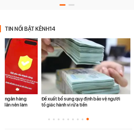
TIN NỔI BẬT KÊNH14
ản ngân hàng
Đề xuất bổ sung quy định bảo vệ người
i dân nên làm
tố giác hành vi rửa tiền