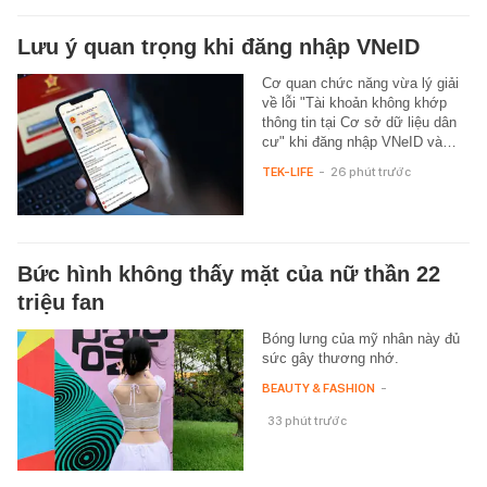
Lưu ý quan trọng khi đăng nhập VNeID
Cơ quan chức năng vừa lý giải
về lỗi "Tài khoản không khớp
thông tin tại Cơ sở dữ liệu dân
cư" khi đăng nhập VNeID và…
TEK-LIFE
-
26 phút trước
Bức hình không thấy mặt của nữ thần 22
triệu fan
Bóng lưng của mỹ nhân này đủ
sức gây thương nhớ.
BEAUTY & FASHION
-
33 phút trước