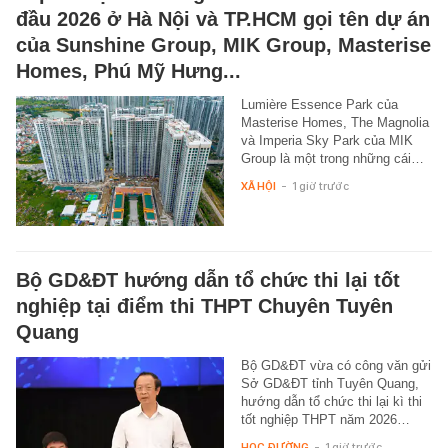
đầu 2026 ở Hà Nội và TP.HCM gọi tên dự án
của Sunshine Group, MIK Group, Masterise
Homes, Phú Mỹ Hưng...
Lumière Essence Park của
Masterise Homes, The Magnolia
và Imperia Sky Park của MIK
Group là một trong những cái…
XÃ HỘI
-
1 giờ trước
Bộ GD&ĐT hướng dẫn tổ chức thi lại tốt
nghiệp tại điểm thi THPT Chuyên Tuyên
Quang
Bộ GD&ĐT vừa có công văn gửi
Sở GD&ĐT tỉnh Tuyên Quang,
hướng dẫn tổ chức thi lại kì thi
tốt nghiệp THPT năm 2026…
HỌC ĐƯỜNG
-
1 giờ trước