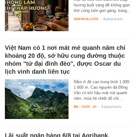
hương buổi sáng để không gian
thờ cúng luôn gọn gàng, trang…
XEM MUA LUÔN
-
4 phút trước
Việt Nam có 1 nơi mát mẻ quanh năm chỉ
khoảng 20 độ, sở hữu cung đường thuộc
nhóm "tứ đại đỉnh đèo", được Oscar du
lịch vinh danh liên tục
Nằm ở độ cao trung bình 1.000-
1.600 m, Cao nguyên đá Đồng
Văn có khí hậu mát mẻ quanh
năm, mùa hè nhiệt độ chỉ…
ĂN - CHƠI - ĐI
-
6 phút trước
Lãi suất ngân hàng 6/8 tại Agribank,