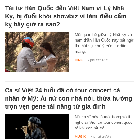
Tài tử Hàn Quốc đến Việt Nam vì Lý Nhã
Kỳ, bị đuổi khỏi showbiz vì làm điều cấm
kỵ bây giờ ra sao?
Mối quan hệ giữa Lý Nhã Kỳ và
nam thần Hàn Quốc này bất ngờ
thu hút sự chú ý của cư dân
mạng.
CINE
-
7 phút trước
Ca sĩ Việt 24 tuổi đã có tour concert cá
nhân ở Mỹ: Ái nữ con nhà nòi, thừa hưởng
trọn vẹn gene tài năng từ gia đình
Nữ ca sĩ này là một trong số ít
nghệ sĩ Việt có tour conert quốc
tế khi còn rất trẻ.
MUSIK
-
4 phút trước