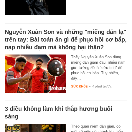
Nguyễn Xuân Son và những "miếng dán lạ"
trên tay: Bài toán ăn gì để phục hồi cơ bắp,
nạp nhiều đạm mà không hại thận?
Thấy Nguyễn Xuân Son dùng
miếng dán giảm đau, nhiều nam
giới tưởng đó là "cứu tinh" để
phục hồi cơ bắp. Tuy nhiên,
đây…
SỨC KHỎE
-
4 phút trước
3 điều không làm khi thắp hương buổi
sáng
Theo quan niệm dân gian, có
một số việc nên tránh khi thắp