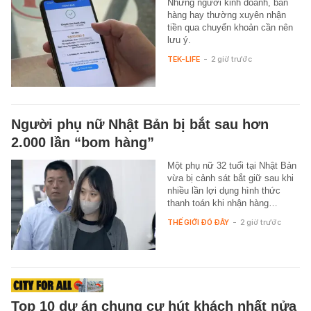
Những người kinh doanh, bán
hàng hay thường xuyên nhận
tiền qua chuyển khoản cần nên
lưu ý.
TEK-LIFE
-
2 giờ trước
Người phụ nữ Nhật Bản bị bắt sau hơn
2.000 lần “bom hàng”
Một phụ nữ 32 tuổi tại Nhật Bản
vừa bị cảnh sát bắt giữ sau khi
nhiều lần lợi dụng hình thức
thanh toán khi nhận hàng…
THẾ GIỚI ĐÓ ĐÂY
-
2 giờ trước
Top 10 dự án chung cư hút khách nhất nửa