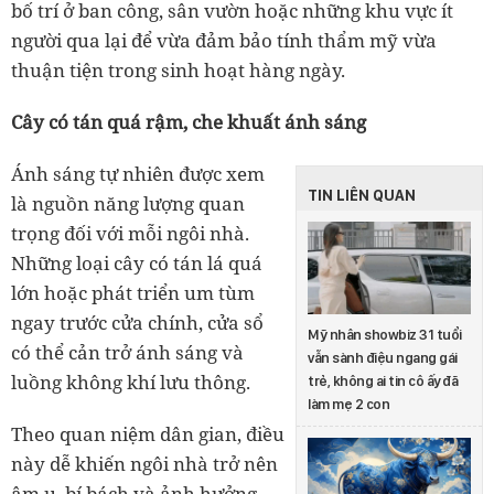
bố trí ở ban công, sân vườn hoặc những khu vực ít
người qua lại để vừa đảm bảo tính thẩm mỹ vừa
thuận tiện trong sinh hoạt hàng ngày.
Cây có tán quá rậm, che khuất ánh sáng
Ánh sáng tự nhiên được xem
TIN LIÊN QUAN
là nguồn năng lượng quan
trọng đối với mỗi ngôi nhà.
Những loại cây có tán lá quá
lớn hoặc phát triển um tùm
ngay trước cửa chính, cửa sổ
Mỹ nhân showbiz 31 tuổi
có thể cản trở ánh sáng và
vẫn sành điệu ngang gái
luồng không khí lưu thông.
trẻ, không ai tin cô ấy đã
làm mẹ 2 con
Theo quan niệm dân gian, điều
này dễ khiến ngôi nhà trở nên
âm u, bí bách và ảnh hưởng