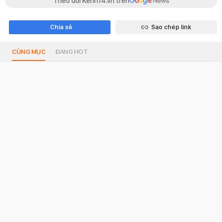
Theo dõi Kenh14.vn trên
Chia sẻ
Sao chép link
CÙNG MỤC
ĐANG HOT