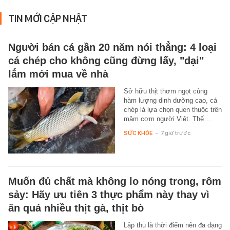
TIN MỚI CẬP NHẬT
Người bán cá gần 20 năm nói thẳng: 4 loại
cá chép cho không cũng đừng lấy, "dại"
lắm mới mua về nhà
Sở hữu thịt thơm ngọt cùng
hàm lượng dinh dưỡng cao, cá
chép là lựa chọn quen thuộc trên
mâm cơm người Việt. Thế…
SỨC KHỎE
-
7 giờ trước
Muốn đủ chất mà không lo nóng trong, rôm
sảy: Hãy ưu tiên 3 thực phẩm này thay vì
ăn quá nhiều thịt gà, thịt bò
Lập thu là thời điểm nên đa dạng