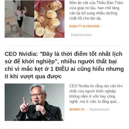
Món ăn vặt của Thiều Bảo Trâm
vừa giúp no lâu, hạn chế tăng
cân lại bổ sung nhiều dưỡng
chất tốt cho làn da.
BEAUTY & FASHION
-
24 phút trước
CEO Nvidia: "Đây là thời điểm tốt nhất lịch
sử để khởi nghiệp", nhiều người thất bại
chỉ vì mắc kẹt ở 1 ĐIỀU ai cũng hiểu nhưng
ít khi vượt qua được
CEO Nvidia tin rằng rào cản lớn
nhất của người khởi nghiệp
không nằm ở vốn hay công
nghệ, mà ở việc lo lắng quá…
MONEY.14
-
14 phút trước