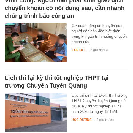
Vĩnh Long: Người dân phát sinh giao dịch
chuyển khoản có nội dung sau, cần nhanh
chóng trình báo công an
Cơ quan công an khuyến cáo
người dân cần đặc biệt thận
trọng khi gặp tình huống chuyển
khoản này.
TEK-LIFE
-
2 giờ trước
Lịch thi lại kỳ thi tốt nghiệp THPT tại
trường Chuyên Tuyên Quang
Các thí sinh tại Điểm thi Trường
THPT Chuyên Tuyên Quang sẽ
thi lại Kỳ thi tốt nghiệp THPT
năm 2026 từ ngày 13-15/8.
HỌC ĐƯỜNG
-
2 giờ trước