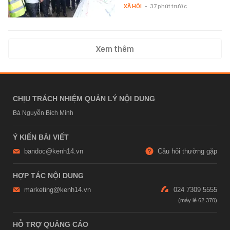
XÃ HỘI
-
37 phút trước
Xem thêm
CHỊU TRÁCH NHIỆM QUẢN LÝ NỘI DUNG
Bà Nguyễn Bích Minh
Ý KIẾN BÀI VIẾT
bandoc@kenh14.vn
Câu hỏi thường gặp
HỢP TÁC NỘI DUNG
marketing@kenh14.vn
024 7309 5555
HỖ TRỢ QUẢNG CÁO