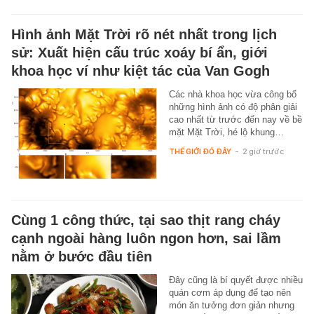
Hình ảnh Mặt Trời rõ nét nhất trong lịch
sử: Xuất hiện cấu trúc xoáy bí ẩn, giới
khoa học ví như kiệt tác của Van Gogh
Các nhà khoa học vừa công bố
những hình ảnh có độ phân giải
cao nhất từ trước đến nay về bề
mặt Mặt Trời, hé lộ khung…
THẾ GIỚI ĐÓ ĐÂY
-
2 giờ trước
Cùng 1 công thức, tại sao thịt rang cháy
cạnh ngoài hàng luôn ngon hơn, sai lầm
nằm ở bước đầu tiên
Đây cũng là bí quyết được nhiều
quán cơm áp dụng để tạo nên
món ăn tưởng đơn giản nhưng