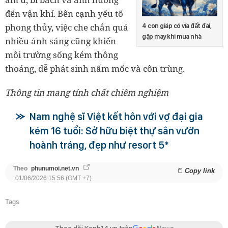
đến vận khí. Bên cạnh yếu tố
phong thủy, việc che chắn quá
4 con giáp có vía đất đai,
gặp may khi mua nhà
nhiều ánh sáng cũng khiến
môi trường sống kém thông
thoáng, dễ phát sinh nấm mốc và côn trùng.
Thông tin mang tính chất chiêm nghiệm
Nam nghệ sĩ Việt kết hôn với vợ đại gia
kém 16 tuổi: Sở hữu biệt thự sân vườn
hoành tráng, đẹp như resort 5*
Theo
phunumoi.net.vn
Copy link
01/06/2026 15:56 (GMT +7)
Tags