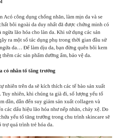
ol
min Acó công dụng chống nhăn, làm mịn da và se
t chất bôi ngoài da duy nhất đã được chứng minh có
à ngừa lão hóa cho làn da. Khi sử dụng các sản
gây ra một số tác dụng phụ trong thời gian đầu sử
, ngứa da… Để làm dịu da, bạn đừng quên bôi kem
g thêm các sản phẩm dưỡng ẩm, bảo vệ da.
a có nhân tố tăng trưởng
tự nhiên trên da sẽ kích thích các tế bào sản xuất
. Tuy nhiên, khi chúng ta già đi, số lượng yếu tố
iảm dần, dẫn đến suy giảm sản xuất collagen và
đến các dấu hiệu lão hóa như nếp nhăn, chảy xệ. Do
hứa yếu tố tăng trưởng trong chu trình skincare sẽ
 trợ quá trình trẻ hóa da.