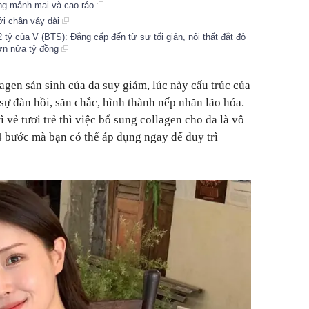
dáng mảnh mai và cao ráo
ới chân váy dài
tỷ của V (BTS): Đẳng cấp đến từ sự tối giản, nội thất đắt đỏ
hơn nửa tỷ đồng
lagen sản sinh của da suy giảm, lúc này cấu trúc của
 sự đàn hồi, săn chắc, hình thành nếp nhăn lão hóa.
ì vẻ tươi trẻ thì việc bổ sung collagen cho da là vô
4 bước mà bạn có thể áp dụng ngay để duy trì