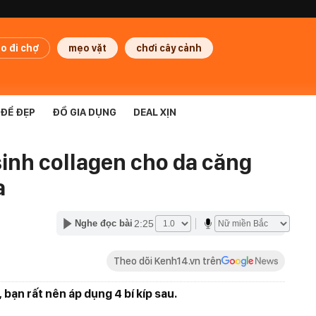
o đi chợ
mẹo vặt
chơi cây cảnh
ĐỂ ĐẸP
ĐỒ GIA DỤNG
DEAL XỊN
sinh collagen cho da căng
a
2:25
Nghe đọc bài
Theo dõi Kenh14.vn trên
, bạn rất nên áp dụng 4 bí kíp sau.