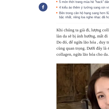
5 món thời trang mùa hè ''hack'' 
4 kiểu áo thêm ý tưởng sang xịn v
Bên trong căn hộ hạng sang hơn 92 
bậc nhất, riêng loa nghe nhạc đã 
Khi chúng ta già đi, lượng col
làn da sẽ bị ảnh hưởng, mất đi
Do đó, để ngừa lão hóa , duy tr
cùng quan trọng. Dưới đây là 
collagen, ngừa lão hóa cho da.