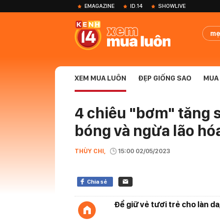
EMAGAZINE
ID.14
SHOWLIVE
mẹ
XEM MUA LUÔN
ĐẸP GIỐNG SAO
MUA 
4 chiêu "bơm" tăng 
bóng và ngừa lão hó
THÙY CHI,
15:00 02/05/2023
Chia sẻ
Để giữ vẻ tươi trẻ cho làn da