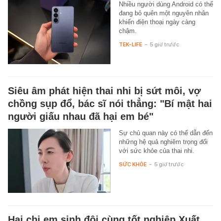
Nhiều người dùng Android có thể
đang bỏ quên một nguyên nhân
khiến điện thoại ngày càng
chậm.
TEK-LIFE
-
5 giờ trước
Siêu âm phát hiện thai nhi bị sứt môi, vợ
chồng sụp đổ, bác sĩ nói thẳng: "Bí mật hai
người giấu nhau đã hại em bé"
Sự chủ quan này có thể dẫn đến
những hệ quả nghiêm trọng đối
với sức khỏe của thai nhi.
SỨC KHỎE
-
5 giờ trước
Hai chị em sinh đôi cùng tốt nghiệp Xuất