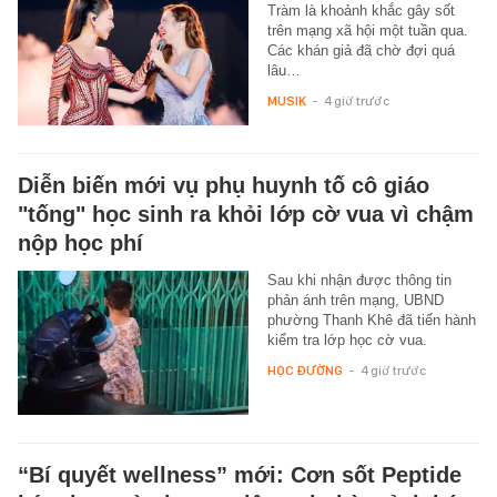
Tràm là khoảnh khắc gây sốt
trên mạng xã hội một tuần qua.
Các khán giả đã chờ đợi quá
lâu…
MUSIK
-
4 giờ trước
Diễn biến mới vụ phụ huynh tố cô giáo
"tống" học sinh ra khỏi lớp cờ vua vì chậm
nộp học phí
Sau khi nhận được thông tin
phản ánh trên mạng, UBND
phường Thanh Khê đã tiến hành
kiểm tra lớp học cờ vua.
HỌC ĐƯỜNG
-
4 giờ trước
“Bí quyết wellness” mới: Cơn sốt Peptide