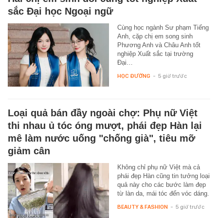
sắc Đại học Ngoại ngữ
Cùng học ngành Sư phạm Tiếng
Anh, cặp chị em song sinh
Phương Anh và Châu Anh tốt
nghiệp Xuất sắc tại trường
Đại…
HỌC ĐƯỜNG
-
5 giờ trước
Loại quả bán đầy ngoài chợ: Phụ nữ Việt
thi nhau ủ tóc óng mượt, phái đẹp Hàn lại
mê làm nước uống "chống già", tiêu mỡ
giảm cân
Không chỉ phụ nữ Việt mà cả
phái đẹp Hàn cũng tin tưởng loại
quả này cho các bước làm đẹp
từ làn da, mái tóc đến vóc dáng.
BEAUTY & FASHION
-
5 giờ trước