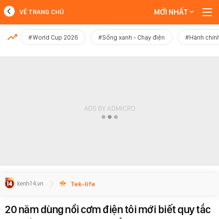
MỚI NHẤT
VỀ TRANG CHỦ
MỚI NHẤT
#World Cup 2026
#Sống xanh - Chạy điện
#Hành chính
Xem thêm
Tek-life
20 năm dùng nồi cơm điện tôi mới biết quy tắc