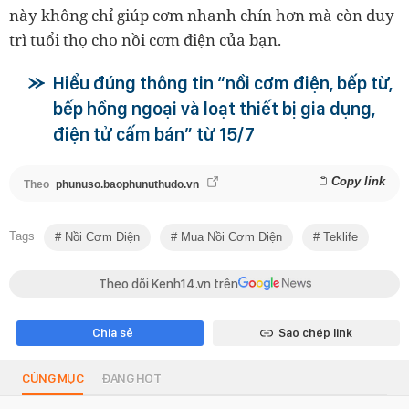
này không chỉ giúp cơm nhanh chín hơn mà còn duy
trì tuổi thọ cho nồi cơm điện của bạn.
Hiểu đúng thông tin “nồi cơm điện, bếp từ,
bếp hồng ngoại và loạt thiết bị gia dụng,
điện tử cấm bán” từ 15/7
Copy link
Theo
phunuso.baophunuthudo.vn
Tags
Nồi Cơm Điện
Mua Nồi Cơm Điện
Teklife
Theo dõi Kenh14.vn trên
Chia sẻ
Sao chép link
CÙNG MỤC
ĐANG HOT