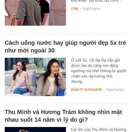
khó khăn "dở khóc dở cười".
CINE
-
5 giờ trước
Cách uống nước hay giúp người đẹp 5x trẻ
như mới ngoài 30
Ở tuổi 52, Oh Na Ra vẫn giữ
được làn da căng mịn đáng
ngưỡng mộ nhờ những bí quyết
chăm sóc da tưởng nhỏ
nhưng…
BEAUTY & FASHION
-
4 giờ trước
Thu Minh và Hương Tràm không nhìn mặt
nhau suốt 14 năm vì lý do gì?
Cái ôm của Thu Minh và Hương