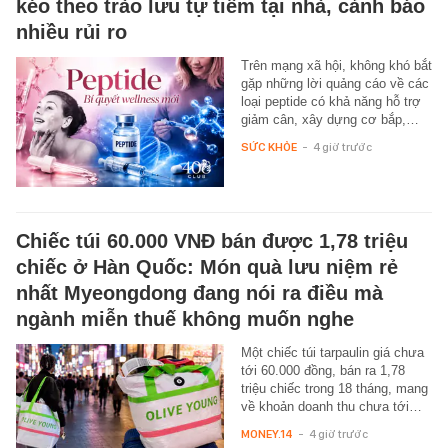
kéo theo trào lưu tự tiêm tại nhà, cảnh báo
nhiều rủi ro
Trên mạng xã hội, không khó bắt
gặp những lời quảng cáo về các
loại peptide có khả năng hỗ trợ
giảm cân, xây dựng cơ bắp,…
SỨC KHỎE
-
4 giờ trước
Chiếc túi 60.000 VNĐ bán được 1,78 triệu
chiếc ở Hàn Quốc: Món quà lưu niệm rẻ
nhất Myeongdong đang nói ra điều mà
ngành miễn thuế không muốn nghe
Một chiếc túi tarpaulin giá chưa
tới 60.000 đồng, bán ra 1,78
triệu chiếc trong 18 tháng, mang
về khoản doanh thu chưa tới…
MONEY.14
-
4 giờ trước