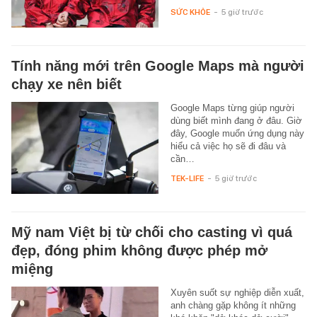
SỨC KHỎE
-
5 giờ trước
Tính năng mới trên Google Maps mà người
chạy xe nên biết
Google Maps từng giúp người
dùng biết mình đang ở đâu. Giờ
đây, Google muốn ứng dụng này
hiểu cả việc họ sẽ đi đâu và
cần…
TEK-LIFE
-
5 giờ trước
Mỹ nam Việt bị từ chối cho casting vì quá
đẹp, đóng phim không được phép mở
miệng
Xuyên suốt sự nghiệp diễn xuất,
anh chàng gặp không ít những