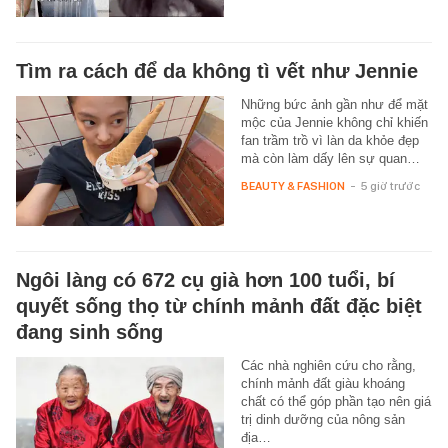
Tìm ra cách để da không tì vết như Jennie
Những bức ảnh gần như để mặt
mộc của Jennie không chỉ khiến
fan trầm trồ vì làn da khỏe đẹp
mà còn làm dấy lên sự quan…
BEAUTY & FASHION
-
5 giờ trước
Ngôi làng có 672 cụ già hơn 100 tuổi, bí
quyết sống thọ từ chính mảnh đất đặc biệt
đang sinh sống
Các nhà nghiên cứu cho rằng,
chính mảnh đất giàu khoáng
chất có thể góp phần tạo nên giá
trị dinh dưỡng của nông sản
địa…