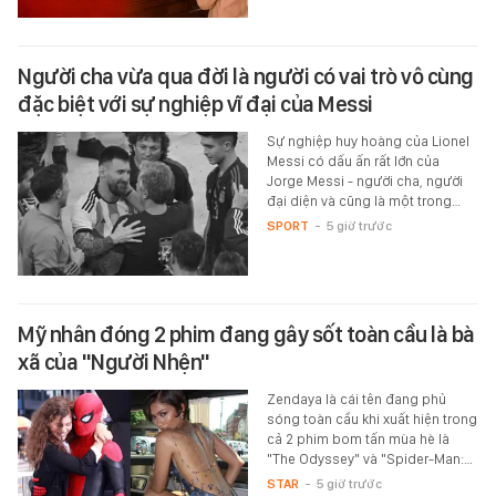
Người cha vừa qua đời là người có vai trò vô cùng
đặc biệt với sự nghiệp vĩ đại của Messi
Sự nghiệp huy hoàng của Lionel
Messi có dấu ấn rất lớn của
Jorge Messi - người cha, người
đại diện và cũng là một trong…
SPORT
-
5 giờ trước
Mỹ nhân đóng 2 phim đang gây sốt toàn cầu là bà
xã của "Người Nhện"
Zendaya là cái tên đang phủ
sóng toàn cầu khi xuất hiện trong
cả 2 phim bom tấn mùa hè là
"The Odyssey" và "Spider-Man:…
STAR
-
5 giờ trước