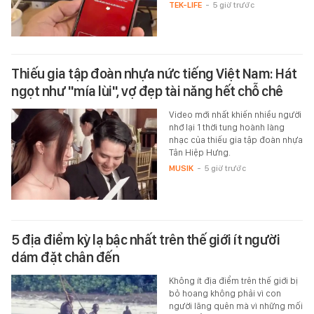
TEK-LIFE
-
5 giờ trước
Thiếu gia tập đoàn nhựa nức tiếng Việt Nam: Hát
ngọt như "mía lùi", vợ đẹp tài năng hết chỗ chê
Video mới nhất khiến nhiều người
nhớ lại 1 thời tung hoành làng
nhạc của thiếu gia tập đoàn nhựa
Tân Hiệp Hưng.
MUSIK
-
5 giờ trước
5 địa điểm kỳ lạ bậc nhất trên thế giới ít người
dám đặt chân đến
Không ít địa điểm trên thế giới bị
bỏ hoang không phải vì con
người lãng quên mà vì những mối