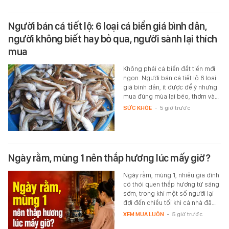
Người bán cá tiết lộ: 6 loại cá biển giá bình dân,
người không biết hay bỏ qua, người sành lại thích
mua
Không phải cá biển đắt tiền mới
ngon. Người bán cá tiết lộ 6 loại
giá bình dân, ít được để ý nhưng
mua đúng mùa lại béo, thơm và…
SỨC KHỎE
-
5 giờ trước
Ngày rằm, mùng 1 nên thắp hương lúc mấy giờ?
Ngày rằm, mùng 1, nhiều gia đình
có thói quen thắp hương từ sáng
sớm, trong khi một số người lại
đợi đến chiều tối khi cả nhà đã…
XEM MUA LUÔN
-
5 giờ trước