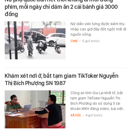
phim, mỗi ngày chỉ dám ăn 2 cái bánh giá 3000
đồng
Nữ diễn viên từng được kiếm thu
nhập cao giờ đây đột ngột mất đi
nguồn sống.
CINE
-
5 giờ trước
Khám xét nơi ở, bắt tạm giam TikToker Nguyễn
Thị Bích Phượng SN 1987
Công an tỉnh Gia Lai khởi tố, bắt
tạm giam TikToker Nguyễn Thị
Bích Phượng do sử dụng 5 tài
khoản MXH đăng video, bài viết…
XÃ HỘI
-
4 giờ trước