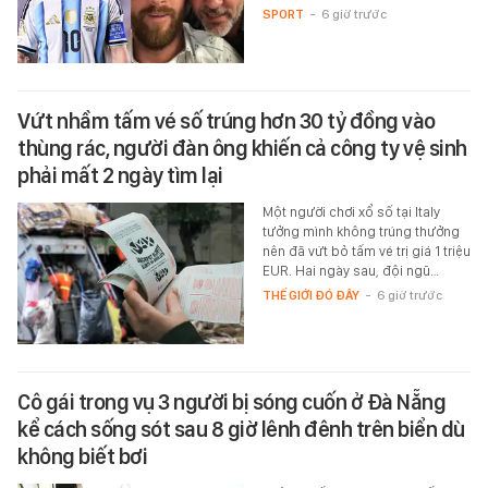
SPORT
-
6 giờ trước
Vứt nhầm tấm vé số trúng hơn 30 tỷ đồng vào
thùng rác, người đàn ông khiến cả công ty vệ sinh
phải mất 2 ngày tìm lại
Một người chơi xổ số tại Italy
tưởng mình không trúng thưởng
nên đã vứt bỏ tấm vé trị giá 1 triệu
EUR. Hai ngày sau, đội ngũ…
THẾ GIỚI ĐÓ ĐÂY
-
6 giờ trước
Cô gái trong vụ 3 người bị sóng cuốn ở Đà Nẵng
kể cách sống sót sau 8 giờ lênh đênh trên biển dù
không biết bơi