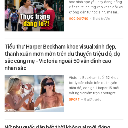
học sinh học yếu hay đang hổng
kiến thức, những khó khăn đôi khi
không đến từ học sinh, mà lại…
HỌC ĐƯỜNG
-
5 giờ trước
Tiểu thư Harper Beckham khoe visual xinh đẹp,
thanh xuân mơn mởn trên du thuyền triệu đô, đọ
sắc cùng mẹ - Victoria ngoài 50 vẫn đỉnh cao
nhan sắc
Victoria Beckham tuổi 52 khoe
body săn chắc trên du thuyền
triệu đô, con gái Harper 15 tuổi
bất ngờ chiếm trọn spotlight.
SPORT
-
5 giờ trước
Nữ phụ quốc dân hết thời không ai mời đóng