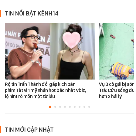
TIN NỔI BẬT KÊNH14
Rộ tin Trấn Thành đổi gấp kịch bản
Vụ 3 cô gái bị só
phim Tết vì 1 mỹ nhân hot bậc nhất Vbiz,
Trà: Cứu sống đư
lộ hint rõ mồn một từ lâu
hơn 2 hải lý
TIN MỚI CẬP NHẬT