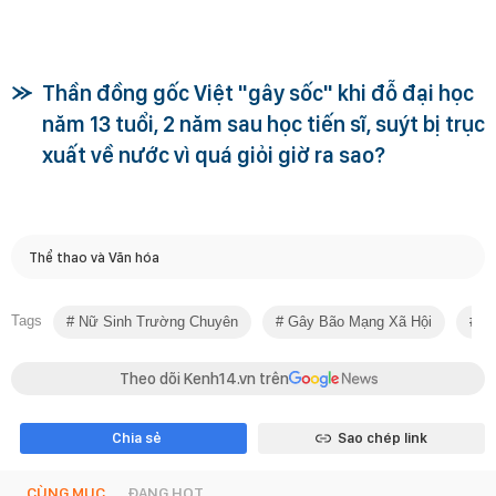
Thần đồng gốc Việt "gây sốc" khi đỗ đại học
năm 13 tuổi, 2 năm sau học tiến sĩ, suýt bị trục
xuất về nước vì quá giỏi giờ ra sao?
Thể thao và Văn hóa
Tags
Nữ Sinh Trường Chuyên
Gây Bão Mạng Xã Hội
Nữ
Theo dõi Kenh14.vn trên
Chia sẻ
Sao chép link
CÙNG MỤC
ĐANG HOT