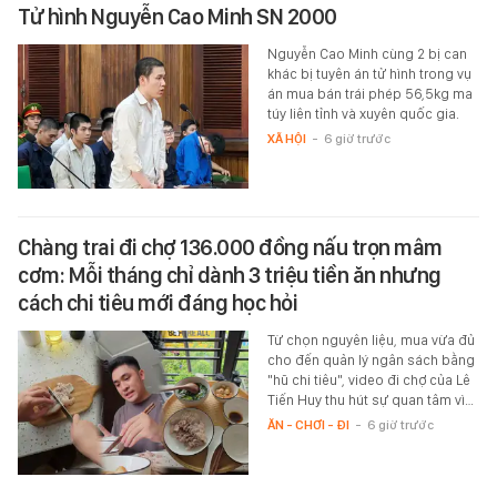
Tử hình Nguyễn Cao Minh SN 2000
Nguyễn Cao Minh cùng 2 bị can
khác bị tuyên án tử hình trong vụ
án mua bán trái phép 56,5kg ma
túy liên tỉnh và xuyên quốc gia.
XÃ HỘI
-
6 giờ trước
Chàng trai đi chợ 136.000 đồng nấu trọn mâm
cơm: Mỗi tháng chỉ dành 3 triệu tiền ăn nhưng
cách chi tiêu mới đáng học hỏi
Từ chọn nguyên liệu, mua vừa đủ
cho đến quản lý ngân sách bằng
"hũ chi tiêu", video đi chợ của Lê
Tiến Huy thu hút sự quan tâm vì…
ĂN - CHƠI - ĐI
-
6 giờ trước