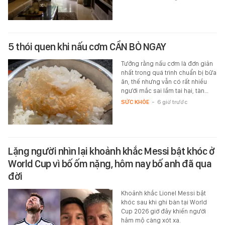
5 thói quen khi nấu cơm CẦN BỎ NGAY
Tưởng rằng nấu cơm là đơn giản
nhất trong quá trình chuẩn bị bữa
ăn, thế nhưng vẫn có rất nhiều
người mắc sai lầm tai hại, tàn…
SỨC KHỎE
-
6 giờ trước
Lặng người nhìn lại khoảnh khắc Messi bật khóc ở
World Cup vì bố ốm nặng, hôm nay bố anh đã qua
đời
Khoảnh khắc Lionel Messi bật
khóc sau khi ghi bàn tại World
Cup 2026 giờ đây khiến người
hâm mộ càng xót xa.