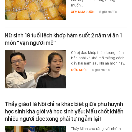
muốn…
XEM MUA LUÔN
-
5 giờ trước
Nữ sinh 19 tuổi lệch khớp hàm suốt 2 năm vì ăn 1
món "vạn người mê"
Cô bị đau khớp thái dương hàm
bên phải và khó mở miệng cách
đây hai năm sau khi ăn món này.
SỨC KHỎE
-
5 giờ trước
Thầy giáo Hà Nội chỉ ra khác biệt giữa phụ huynh
học sinh khá giỏi và học sinh yếu: Mấu chốt khiến
nhiều người đọc xong phải tự ngẫm lại!
Thầy Minh cho rằng, với nhóm