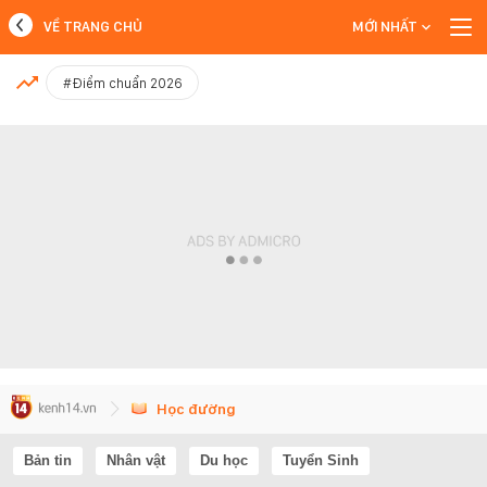
VỀ TRANG CHỦ
MỚI NHẤT
MỚI NHẤT
#Điểm chuẩn 2026
Xem thêm
Học đường
Bản tin
Nhân vật
Du học
Tuyển Sinh