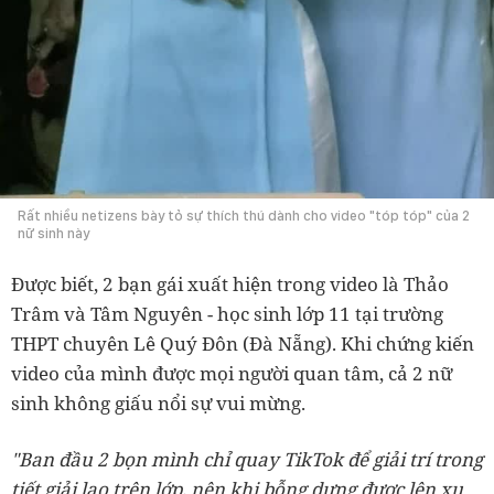
Rất nhiều netizens bày tỏ sự thích thú dành cho video "tóp tóp" của 2
nữ sinh này
Được biết, 2 bạn gái xuất hiện trong video là Thảo
Trâm và Tâm Nguyên - học sinh lớp 11 tại trường
THPT chuyên Lê Quý Đôn (Đà Nẵng). Khi chứng kiến
video của mình được mọi người quan tâm, cả 2 nữ
sinh không giấu nổi sự vui mừng.
"Ban đầu 2 bọn mình chỉ quay TikTok để giải trí trong
tiết giải lao trên lớp, nên khi bỗng dưng được lên xu