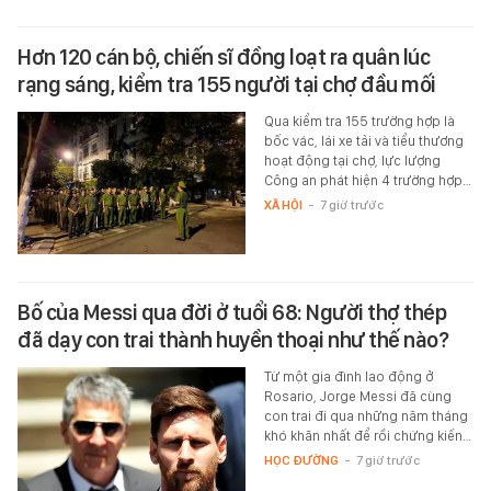
Hơn 120 cán bộ, chiến sĩ đồng loạt ra quân lúc
rạng sáng, kiểm tra 155 người tại chợ đầu mối
Qua kiểm tra 155 trường hợp là
bốc vác, lái xe tải và tiểu thương
hoạt động tại chợ, lực lượng
Công an phát hiện 4 trường hợp…
XÃ HỘI
-
7 giờ trước
Bố của Messi qua đời ở tuổi 68: Người thợ thép
đã dạy con trai thành huyền thoại như thế nào?
Từ một gia đình lao động ở
Rosario, Jorge Messi đã cùng
con trai đi qua những năm tháng
khó khăn nhất để rồi chứng kiến…
HỌC ĐƯỜNG
-
7 giờ trước