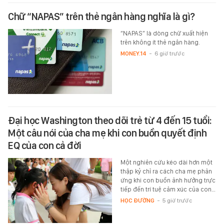
Chữ “NAPAS” trên thẻ ngân hàng nghĩa là gì?
“NAPAS” là dòng chữ xuất hiện
trên không ít thẻ ngân hàng.
MONEY.14
-
6 giờ trước
Đại học Washington theo dõi trẻ từ 4 đến 15 tuổi:
Một câu nói của cha mẹ khi con buồn quyết định
EQ của con cả đời
Một nghiên cứu kéo dài hơn một
thập kỷ chỉ ra cách cha mẹ phản
ứng khi con buồn ảnh hưởng trực
tiếp đến trí tuệ cảm xúc của con…
HỌC ĐƯỜNG
-
5 giờ trước