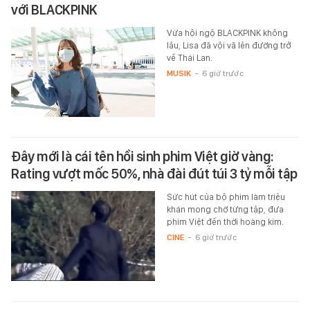
với BLACKPINK
Vừa hội ngộ BLACKPINK không
lâu, Lisa đã vội vã lên đường trở
về Thái Lan.
MUSIK
-
6 giờ trước
Đây mới là cái tên hồi sinh phim Việt giờ vàng:
Rating vượt mốc 50%, nhà đài đút túi 3 tỷ mỗi tập
Sức hút của bộ phim làm triệu
khán mong chờ từng tập, đưa
phim Việt đến thời hoàng kim.
CINE
-
6 giờ trước