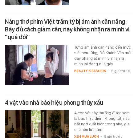
Nàng thơ phim Việt trăm tỷ bị ám ảnh cân nặng:
Bày đủ cách giảm cân, nay không nhận ra mình vì
"quá đói"
Từng ám ảnh cân nặng đến mức
siết hơn 10kg, Đỗ Khánh Vân mới
đây phải giật mình vì nhận ra
mình lại đang quá gầy.
BEAUTY & FASHION
-
6 giờ trước
4 vật vào nhà báo hiệu phong thủy xấu
4 con vật này thường được xem
là báo hiệu điềm không tốt, nếu
bất ngờ xuất hiện trong nhà, gia
chủ nên lưu tâm.
XEM MUA LUÔN
-
6 giờ trước