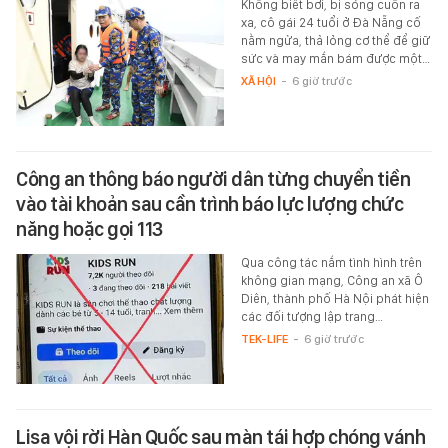
Không biết bơi, bị sóng cuốn ra
xa, cô gái 24 tuổi ở Đà Nẵng cố
nằm ngửa, thả lỏng cơ thể để giữ
sức và may mắn bám được một…
XÃ HỘI
-
6 giờ trước
Công an thông báo người dân từng chuyển tiền
vào tài khoản sau cần trình báo lực lượng chức
năng hoặc gọi 113
Qua công tác nắm tình hình trên
không gian mạng, Công an xã Ô
Diên, thành phố Hà Nội phát hiện
các đối tượng lập trang…
TEK-LIFE
-
6 giờ trước
Lisa vội rời Hàn Quốc sau màn tái hợp chóng vánh