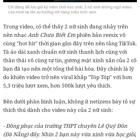
Chỉ đăng để lưu giữ kỷ niệm thời học sinh, 2 nữ sinh không ngờ video
của mình lại lên xu hướng với hàng triệu lượt xem
Trong video, có thể thấy 2 nữ sinh đang nhảy trên
Anh Chưa Biết Em
nền nhạc
phiên bản remix vô
cùng "hot hit" thời gian gần đây trên nền tảng TikTok.
Tà áo dài xanh chuẩn nữ sinh thanh lịch cùng với
thần thái vô cùng tự tin, gương mặt xinh xắn của 2 cô
bạn đã tạo nên một tổng thể hài hòa. Đây chính là lý
do khiến video trở nên viral khắp "Tóp Tóp" với hơn
5,3 triệu lượt xem, hơn 500k lượt yêu thích.
Bên dưới phần bình luận, không ít netizens bày tỏ sự
thích thú dành cho video này của 2 nữ sinh:
- Đồng phục của trường THPT chuyên Lê Quý Đôn
(Đà Nẵng) đấy. Nhìn 2 bạn này vừa xinh vừa học giỏi,