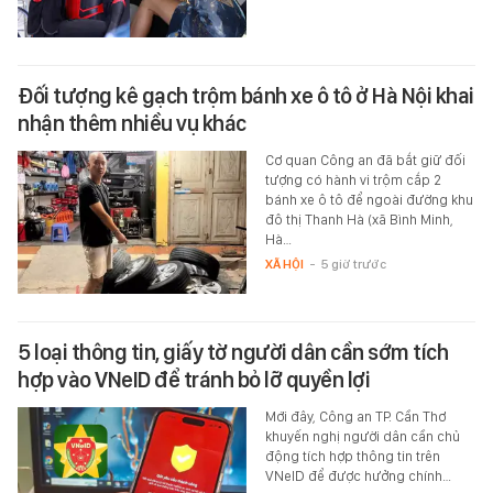
Đối tượng kê gạch trộm bánh xe ô tô ở Hà Nội khai
nhận thêm nhiều vụ khác
Cơ quan Công an đã bắt giữ đối
tượng có hành vi trộm cắp 2
bánh xe ô tô để ngoài đường khu
đô thị Thanh Hà (xã Bình Minh,
Hà…
XÃ HỘI
-
5 giờ trước
5 loại thông tin, giấy tờ người dân cần sớm tích
hợp vào VNeID để tránh bỏ lỡ quyền lợi
Mới đây, Công an TP. Cần Thơ
khuyến nghị người dân cần chủ
động tích hợp thông tin trên
VNeID để được hưởng chính…