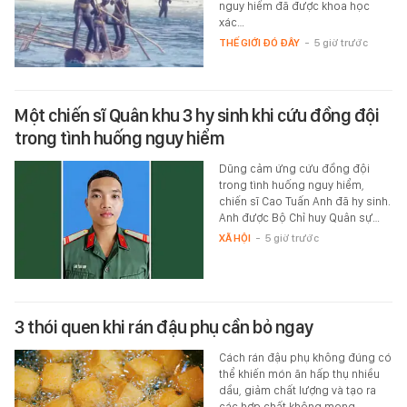
nguy hiểm đã được khoa học
xác…
THẾ GIỚI ĐÓ ĐÂY
-
5 giờ trước
Một chiến sĩ Quân khu 3 hy sinh khi cứu đồng đội
trong tình huống nguy hiểm
Dũng cảm ứng cứu đồng đội
trong tình huống nguy hiểm,
chiến sĩ Cao Tuấn Anh đã hy sinh.
Anh được Bộ Chỉ huy Quân sự…
XÃ HỘI
-
5 giờ trước
3 thói quen khi rán đậu phụ cần bỏ ngay
Cách rán đậu phụ không đúng có
thể khiến món ăn hấp thụ nhiều
dầu, giảm chất lượng và tạo ra
các hợp chất không mong