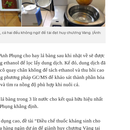
, cả hai đều không ngờ đề tài đạt huy chương Vàng. (Ảnh:
, Anh Phụng cho hay lá bàng sau khi nhặt về sẽ được
g ethanol để lọc lấy dung dịch. Kế đó, dung dịch đã
 cô quay chân không để tách ethanol và thu hồi cao
dụng phương pháp GC/MS để khảo sát thành phần hóa
 và tìm ra nồng độ phù hợp khi nuôi cá.
lá bàng trong 3 lít nước cho kết quả hữu hiệu nhất
 Phụng khẳng định.
 dụng cao, đề tài
“Điều chế thuốc kháng sinh cho
a hàng ngàn dự án để giành huy chương Vàng tại