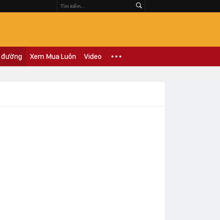
 đường
Xem Mua Luôn
Video