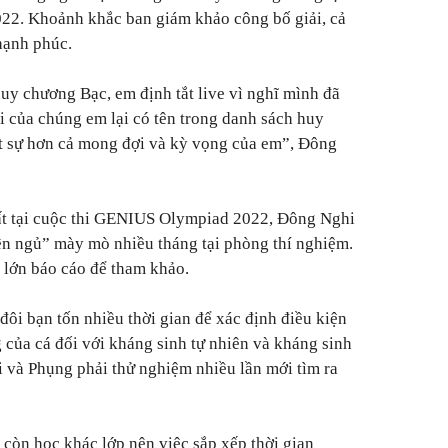
2. Khoảnh khắc ban giám khảo công bố giải, cả
hạnh phúc.
y chương Bạc, em định tắt live vì nghĩ mình đã
ài của chúng em lại có tên trong danh sách huy
t sự hơn cả mong đợi và kỳ vọng của em”
, Đông
ất tại cuộc thi GENIUS Olympiad 2022, Đông Nghi
n ngủ” mày mò nhiều tháng tại phòng thí nghiệm.
 lớn báo cáo để tham khảo.
 đôi bạn tốn nhiều thời gian để xác định điều kiện
 của cá đối với kháng sinh tự nhiên và kháng sinh
 và Phụng phải thử nghiệm nhiều lần mới tìm ra
còn học khác lớp nên việc sắp xếp thời gian