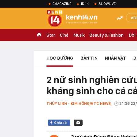
EMAGAZINE
ID.14
SHOWLIVE
Đ
Star
Ciné
Musik
Beauty & Fashion
Đời
HỌC ĐƯỜNG
BẢN TIN
NHÂN VẬT
D
2 nữ sinh nghiên cứ
kháng sinh cho cá cả
THÙY LINH - KIM HỒNG/VTC NEWS,
21:36 23
Chia sẻ
2 nữ sinh Đặng Đông Nghi v