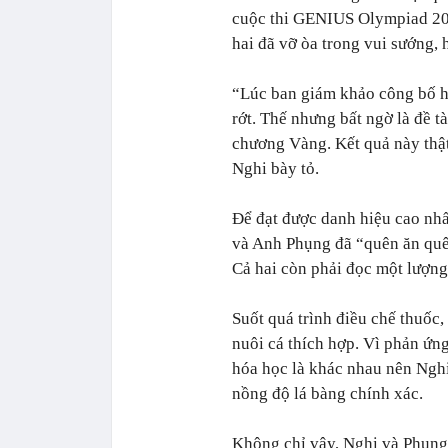
cuộc thi GENIUS Olympiad 202
hai đã vỡ òa trong vui sướng, 
“
Lúc ban giám khảo công bố hu
rớt. Thế nhưng bất ngờ là đề t
chương Vàng. Kết quả này thậ
Nghi bày tỏ.
Để đạt được danh hiệu cao nh
và Anh Phụng đã “quên ăn quê
Cả hai còn phải đọc một lượng
Suốt quá trình điều chế thuốc,
nuôi cá thích hợp. Vì phản ứng
hóa học là khác nhau nên Nghi
nồng độ lá bàng chính xác.
Không chỉ vậy, Nghi và Phụng 