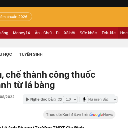
iểm chuẩn 2026
 sống
Money.14
Ăn - Chơi - Đi
Xã hội
Sức khỏe
Tek-life
Học
U HỌC
TUYỂN SINH
u, chế thành công thuốc
nh từ lá bàng
/08/2022
3:22
Nghe đọc bài
Theo dõi Kenh14.vn trên
à Lê Anh Phụng (Trường THPT Gia Định,