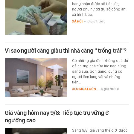
hàng nhận được số tiền lớn,
người phụ nữ tới trụ sở công an
xã trình báo.
XÃ HỘI
-
6 giờ trước
Vì sao người càng giàu thì nhà càng "trống trải"?
Có những gia đình không quá dư
dả nhưng nhà cửa lúc nào cũng
sáng sủa, gọn gàng; cũng có
người làm lụng vất vả nhưng
tiền…
XEM MUA LUÔN
-
6 giờ trước
Giá vàng hôm nay 9/8: Tiếp tục trụ vững ở
ngưỡng cao
Sáng 9/8, giá vàng thế giới được