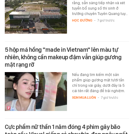
rằng, sẵn sàng tiếp nhận và xét
tuyển bổ sung số thí sinh ở
trường chuyên Tuyên Quang tuy…
HỌC ĐƯỜNG
-
7 giờ trước
5 hộp má hồng "made in Vietnam" lên màu tự
nhiên, không cần makeup đậm vẫn giúp gương
mặt rạng rỡ
Nếu đang tìm kiếm một sản
phẩm giúp gương mặt tươi tắn
chỉ trong vài giây, dưới đây là 5
cái tên rất đáng để trải nghiệm.
XEM MUA LUÔN
-
7 giờ trước
Cực phẩm nữ thần 1 năm đóng 4 phim gây bão