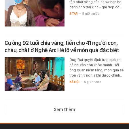
tập phát sóng của show hẹn hò
dành cho trai xinh - gái đẹp có…
STAR
-
5 giờ trước
Cụ ông 92 tuổi chia vàng, tiền cho 41 người con,
cháu, chắt ở Nghệ An: Hé lộ về món quà đặc biệt
Ông Đại quyết định trao quà khi
cả hai vẫn còn khỏe mạnh. Bởi
ông quan niệm rằng, món quà sẽ
trọn vẹn ý nghĩa khi được chính…
XÃ HỘI
-
5 giờ trước
Xem thêm