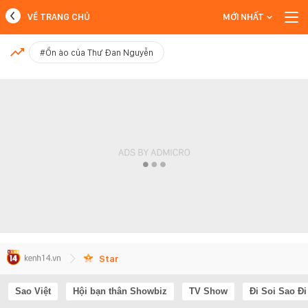
VỀ TRANG CHỦ
MỚI NHẤT
MỚI NHẤT
#Ồn ào của Thư Đan Nguyễn
Xem thêm
Star
Sao Việt
Hội bạn thân Showbiz
TV Show
Đi Soi Sao Đi