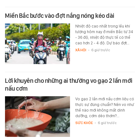
Miền Bắc bước vào đợt nắng nóng kéo dài
Nhiệt độ cao nhất trong lều khí
tượng hôm nay ở miền Bắc từ 34
- 36 độ, nhiệt độ thực tế có thể
cao hơn 2 - 4 độ. Dự báo đợt…
XÃ HỘI
-
6 giờ trước
Lời khuyên cho những ai thường vo gạo 2 lần mới
nấu cơm
Vo gạo 2 lần mới nấu cơm liệu có
thực sự đúng chuẩn? Nên vo như
thế nào mới không mất dinh
dưỡng, cơm dẻo thơm?...
SỨC KHỎE
-
6 giờ trước