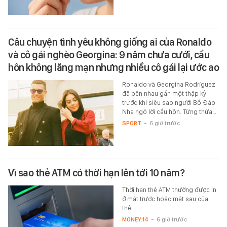
Câu chuyện tình yêu không giống ai của Ronaldo
và cô gái nghèo Georgina: 9 năm chưa cưới, cầu
hôn không lãng mạn nhưng nhiều cô gái lại ước ao
Ronaldo và Georgina Rodríguez
đã bên nhau gần một thập kỷ
trước khi siêu sao người Bồ Đào
Nha ngỏ lời cầu hôn. Từng thừa…
SPORT
-
6 giờ trước
Vì sao thẻ ATM có thời hạn lên tới 10 năm?
Thời hạn thẻ ATM thường được in
ở mặt trước hoặc mặt sau của
thẻ.
MONEY.14
-
6 giờ trước