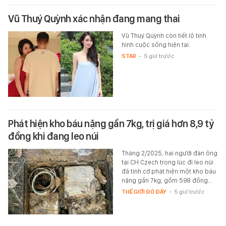
Vũ Thuý Quỳnh xác nhận đang mang thai
Vũ Thuý Quỳnh còn tiết lộ tình
hình cuộc sống hiện tại.
STAR
-
5 giờ trước
Phát hiện kho báu nặng gần 7kg, trị giá hơn 8,9 tỷ
đồng khi đang leo núi
Tháng 2/2025, hai người đàn ông
tại CH Czech trong lúc đi leo núi
đã tình cờ phát hiện một kho báu
nặng gần 7kg, gồm 598 đồng…
THẾ GIỚI ĐÓ ĐÂY
-
5 giờ trước