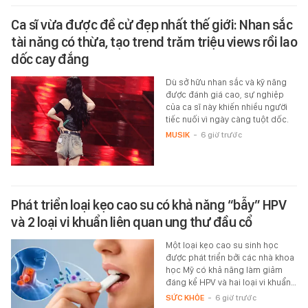
Ca sĩ vừa được đề cử đẹp nhất thế giới: Nhan sắc
tài năng có thừa, tạo trend trăm triệu views rồi lao
dốc cay đắng
Dù sở hữu nhan sắc và kỹ năng
được đánh giá cao, sự nghiệp
của ca sĩ này khiến nhiều người
tiếc nuối vì ngày càng tuột dốc.
MUSIK
-
6 giờ trước
Phát triển loại kẹo cao su có khả năng “bẫy” HPV
và 2 loại vi khuẩn liên quan ung thư đầu cổ
Một loại kẹo cao su sinh học
được phát triển bởi các nhà khoa
học Mỹ có khả năng làm giảm
đáng kể HPV và hai loại vi khuẩn…
SỨC KHỎE
-
6 giờ trước