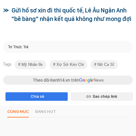
Gửi hồ sơ xin đi thi quốc tế, Lê Âu Ngân Anh
"bẽ bàng" nhận kết quả không như mong đợi
Trí Thức Trẻ
Tags
Mỹ Nhân 9x
Xứ Sở Kim Chi
Nữ Ca Sĩ
Theo dõi Kenh14.vn trên
Chia sẻ
Sao chép link
CÙNG MỤC
ĐANG HOT