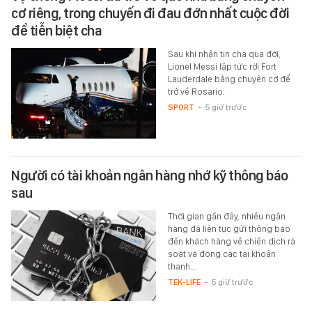
cơ riêng, trong chuyến đi đau đớn nhất cuộc đời
để tiễn biệt cha
Sau khi nhận tin cha qua đời,
Lionel Messi lập tức rời Fort
Lauderdale bằng chuyên cơ để
trở về Rosario.
SPORT
-
5 giờ trước
Người có tài khoản ngân hàng nhớ kỹ thông báo
sau
Thời gian gần đây, nhiều ngân
hàng đã liên tục gửi thông báo
đến khách hàng về chiến dịch rà
soát và đóng các tài khoản
thanh…
TEK-LIFE
-
5 giờ trước