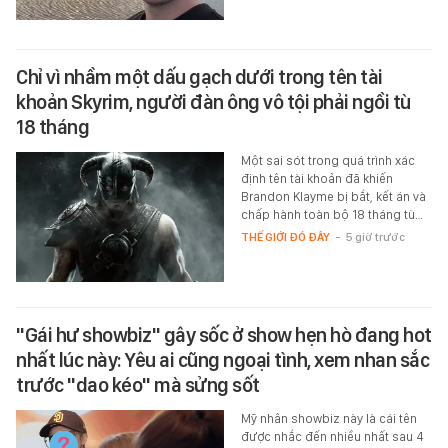
Chỉ vì nhầm một dấu gạch dưới trong tên tài
khoản Skyrim, người đàn ông vô tội phải ngồi tù
18 tháng
Một sai sót trong quá trình xác
định tên tài khoản đã khiến
Brandon Klayme bị bắt, kết án và
chấp hành toàn bộ 18 tháng tù…
THẾ GIỚI ĐÓ ĐÂY
-
5 giờ trước
"Gái hư showbiz" gây sốc ở show hẹn hò đang hot
nhất lúc này: Yêu ai cũng ngoại tình, xem nhan sắc
trước "dao kéo" mà sửng sốt
Mỹ nhân showbiz này là cái tên
được nhắc đến nhiều nhất sau 4