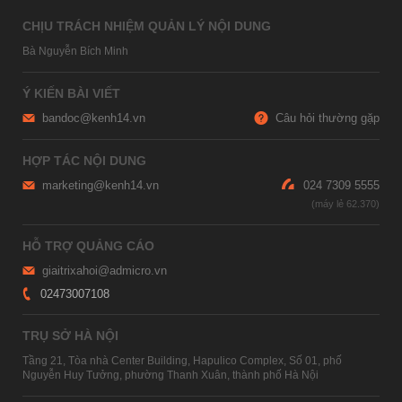
CHỊU TRÁCH NHIỆM QUẢN LÝ NỘI DUNG
Bà Nguyễn Bích Minh
Ý KIẾN BÀI VIẾT
bandoc@kenh14.vn
Câu hỏi thường gặp
HỢP TÁC NỘI DUNG
marketing@kenh14.vn
024 7309 5555
HỖ TRỢ QUẢNG CÁO
giaitrixahoi@admicro.vn
02473007108
TRỤ SỞ HÀ NỘI
Tầng 21, Tòa nhà Center Building, Hapulico Complex, Số 01, phố
Nguyễn Huy Tưởng, phường Thanh Xuân, thành phố Hà Nội