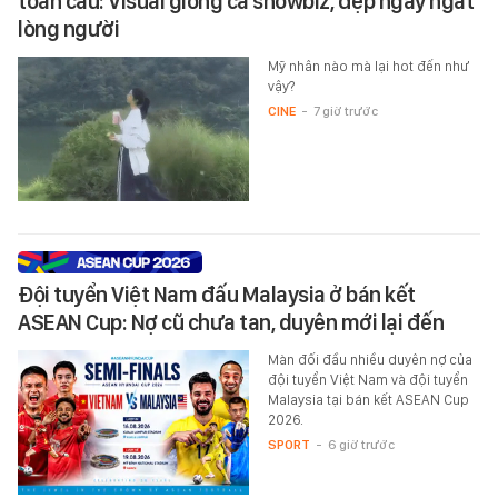
toàn cầu: Visual giống cả showbiz, đẹp ngây ngất
lòng người
Mỹ nhân nào mà lại hot đến như
vậy?
CINE
-
7 giờ trước
Đội tuyển Việt Nam đấu Malaysia ở bán kết
ASEAN Cup: Nợ cũ chưa tan, duyên mới lại đến
Màn đối đầu nhiều duyên nợ của
đội tuyển Việt Nam và đội tuyển
Malaysia tại bán kết ASEAN Cup
2026.
SPORT
-
6 giờ trước