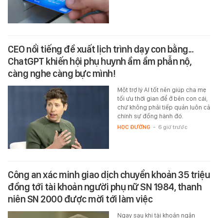
CEO nổi tiếng đề xuất lịch trình dạy con bằng...
ChatGPT khiến hội phụ huynh ầm ầm phẫn nộ,
càng nghe càng bực mình!
Một trợ lý AI tốt nên giúp cha mẹ
tối ưu thời gian để ở bên con cái,
chứ không phải tiếp quản luôn cả
chính sự đồng hành đó.
HỌC ĐƯỜNG
-
6 giờ trước
Công an xác minh giao dịch chuyển khoản 35 triệu
đồng tới tài khoản người phụ nữ SN 1984, thanh
niên SN 2000 được mời tới làm việc
Ngay sau khi tài khoản ngân