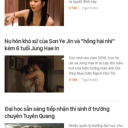
ra quyết định này.
STAR
-
7 giờ trước
Nụ hôn khó xử của Son Ye Jin và "hồng hài nhi"
kém 6 tuổi Jung Hae In
Còn nhớ vào năm 2018, Son Ye
Jin và Jung Hae In là cặp đôi siêu
hot của hiện tượng màn ảnh Chị
Đẹp Mua Cơm Ngon Cho Tôi.
STAR
-
7 giờ trước
Đại học sẵn sàng tiếp nhận thí sinh ở trường
chuyên Tuyên Quang
Nhiều quản lý trường đại học cho