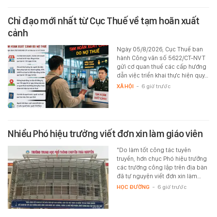
Chỉ đạo mới nhất từ Cục Thuế về tạm hoãn xuất
cảnh
Ngày 05/8/2026, Cục Thuế ban
hành Công văn số 5622/CT-NVT
gửi cơ quan thuế các cấp hướng
dẫn việc triển khai thực hiện quy…
XÃ HỘI
-
6 giờ trước
Nhiều Phó hiệu trưởng viết đơn xin làm giáo viên
"Do làm tốt công tác tuyên
truyền, hơn chục Phó hiệu trưởng
các trường công lập trên địa bàn
đã tự nguyện viết đơn xin làm…
HỌC ĐƯỜNG
-
6 giờ trước