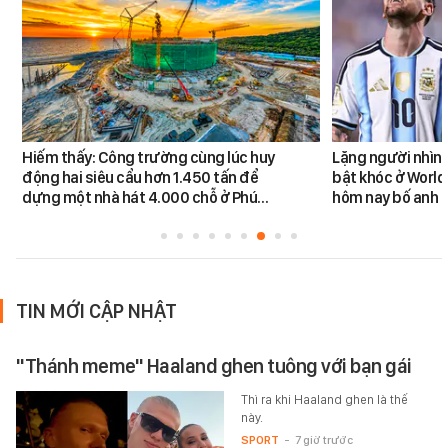
Hiếm thấy: Công trường cùng lúc huy
Lặng người nhìn 
động hai siêu cẩu hơn 1.450 tấn để
bật khóc ở World
dựng một nhà hát 4.000 chỗ ở Phú…
hôm nay bố anh 
TIN MỚI CẬP NHẬT
"Thánh meme" Haaland ghen tuông với bạn gái
Thì ra khi Haaland ghen là thế
này.
SPORT
-
7 giờ trước