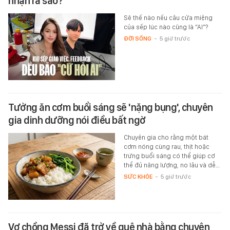
nhận ra sao?
Sẽ thế nào nếu câu cửa miệng
của sếp lúc nào cũng là “AI”?
ĐỜI SỐNG
-
5 giờ trước
Tưởng ăn cơm buổi sáng sẽ 'nặng bụng', chuyên
gia dinh dưỡng nói điều bất ngờ
Chuyên gia cho rằng một bát
cơm nóng cùng rau, thịt hoặc
trứng buổi sáng có thể giúp cơ
thể đủ năng lượng, no lâu và dễ…
SỨC KHỎE
-
5 giờ trước
Vợ chồng Messi đã trở về quê nhà bằng chuyên