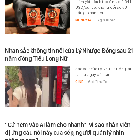
niêm yết trên Kitco ở mức 4.341
USD/ounce, không đổi so với
đầu giờ sáng qua.
MONEY.14
-
6 giờ trước
Nhan sắc không tin nổi của Lý Nhược Đồng sau 21
năm đóng Tiểu Long Nữ
Sắc vóc của Lý Nhược Đồng lại
lần nữa gây bàn tán.
CINE
-
6 giờ trước
"Cứ ném vào AI làm cho nhanh": Vì sao nhân viên
dị ứng câu nói này của sếp, người quản lý nhìn