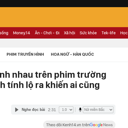
 sống
Money.14
Ăn - Chơi - Đi
Xã hội
Sức khỏe
Tek-life
Học
PHIM TRUYỀN HÌNH
HOA NGỮ - HÀN QUỐC
nh nhau trên phim trường
nh tính lộ ra khiến ai cũng
2:31
Nghe đọc bài
Theo dõi Kenh14.vn trên