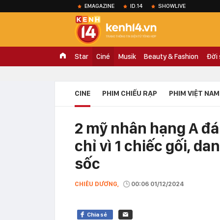
EMAGAZINE
ID.14
SHOWLIVE
Star
Ciné
Musik
Beauty & Fashion
Đời
CINE
PHIM CHIẾU RẠP
PHIM VIỆT NAM
2 mỹ nhân hạng A đá
chỉ vì 1 chiếc gối, da
sốc
CHIÊU DƯƠNG,
00:06 01/12/2024
Chia sẻ