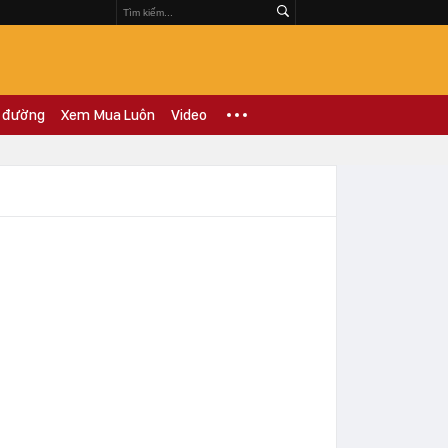
 đường
Xem Mua Luôn
Video