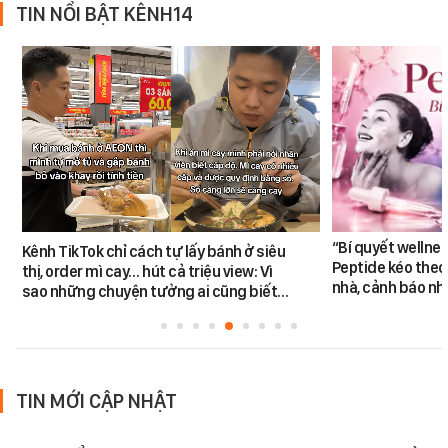
TIN NỔI BẬT KÊNH14
“Bí quyết wellne
Kênh TikTok chỉ cách tự lấy bánh ở siêu
Peptide kéo theo 
thị, order mì cay… hút cả triệu view: Vì
nhà, cảnh báo nhi
sao những chuyện tưởng ai cũng biết…
TIN MỚI CẬP NHẬT