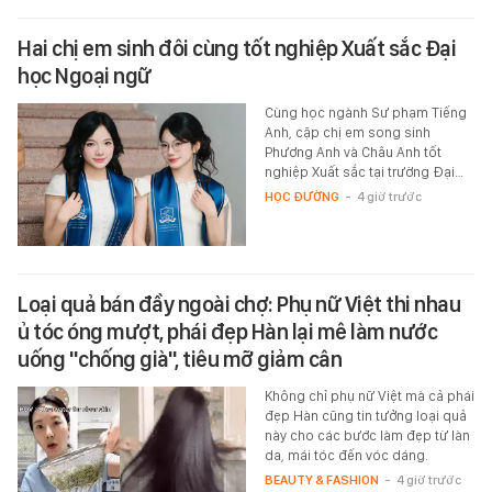
Hai chị em sinh đôi cùng tốt nghiệp Xuất sắc Đại
học Ngoại ngữ
Cùng học ngành Sư phạm Tiếng
Anh, cặp chị em song sinh
Phương Anh và Châu Anh tốt
nghiệp Xuất sắc tại trường Đại…
HỌC ĐƯỜNG
-
4 giờ trước
Loại quả bán đầy ngoài chợ: Phụ nữ Việt thi nhau
ủ tóc óng mượt, phái đẹp Hàn lại mê làm nước
uống "chống già", tiêu mỡ giảm cân
Không chỉ phụ nữ Việt mà cả phái
đẹp Hàn cũng tin tưởng loại quả
này cho các bước làm đẹp từ làn
da, mái tóc đến vóc dáng.
BEAUTY & FASHION
-
4 giờ trước