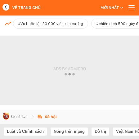
VỀ TRANG CHỦ
MỚI NHẤT
MỚI NHẤT
#Vụ buôn lậu 30.000 viên kim cương
#chiến dịch 500 ngày 
Xem thêm
Xã hội
Luật và Chính sách
Nóng trên mạng
Đô thị
Việt Nam H