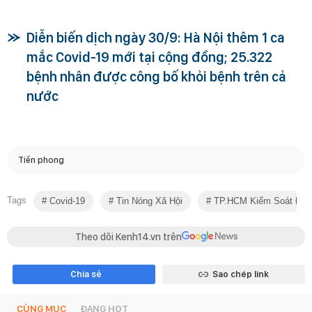
Diễn biến dịch ngày 30/9: Hà Nội thêm 1 ca
mắc Covid-19 mới tại cộng đồng; 25.322
bệnh nhân được công bố khỏi bệnh trên cả
nước
Tiền phong
Tags
Covid-19
Tin Nóng Xã Hội
TP.HCM Kiểm Soát Đượ
Theo dõi Kenh14.vn trên
Chia sẻ
Sao chép link
CÙNG MỤC
ĐANG HOT