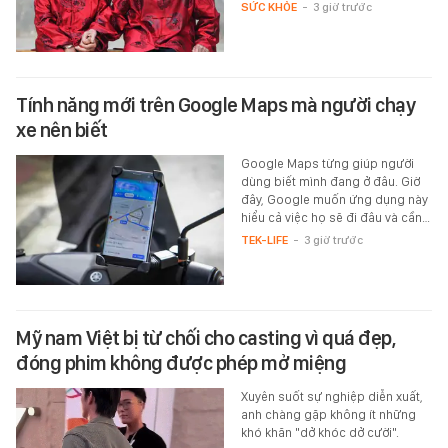
SỨC KHỎE
-
3 giờ trước
Tính năng mới trên Google Maps mà người chạy
xe nên biết
Google Maps từng giúp người
dùng biết mình đang ở đâu. Giờ
đây, Google muốn ứng dụng này
hiểu cả việc họ sẽ đi đâu và cần…
TEK-LIFE
-
3 giờ trước
Mỹ nam Việt bị từ chối cho casting vì quá đẹp,
đóng phim không được phép mở miệng
Xuyên suốt sự nghiệp diễn xuất,
anh chàng gặp không ít những
khó khăn "dở khóc dở cười".