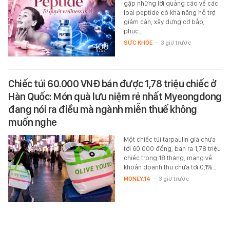
gặp những lời quảng cáo về các
loại peptide có khả năng hỗ trợ
giảm cân, xây dựng cơ bắp,
phục…
SỨC KHỎE
-
3 giờ trước
Chiếc túi 60.000 VNĐ bán được 1,78 triệu chiếc ở
Hàn Quốc: Món quà lưu niệm rẻ nhất Myeongdong
đang nói ra điều mà ngành miễn thuế không
muốn nghe
Một chiếc túi tarpaulin giá chưa
tới 60.000 đồng, bán ra 1,78 triệu
chiếc trong 18 tháng, mang về
khoản doanh thu chưa tới 0,1%…
MONEY.14
-
3 giờ trước