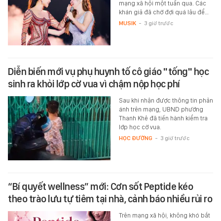
mạng xã hội một tuần qua. Các
khán giả đã chờ đợi quá lâu để…
MUSIK
-
3 giờ trước
Diễn biến mới vụ phụ huynh tố cô giáo "tống" học
sinh ra khỏi lớp cờ vua vì chậm nộp học phí
Sau khi nhận được thông tin phản
ánh trên mạng, UBND phường
Thanh Khê đã tiến hành kiểm tra
lớp học cờ vua.
HỌC ĐƯỜNG
-
3 giờ trước
“Bí quyết wellness” mới: Cơn sốt Peptide kéo
theo trào lưu tự tiêm tại nhà, cảnh báo nhiều rủi ro
Trên mạng xã hội, không khó bắt