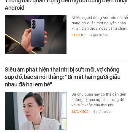
Thông báo quan trọng đến người dùng điện thoại
Android
Nhiều người dùng Android có thể
đang bỏ quên một nguyên nhân
khiến điện thoại ngày càng chậm.
TEK-LIFE
-
4 giờ trước
Siêu âm phát hiện thai nhi bị sứt môi, vợ chồng
sụp đổ, bác sĩ nói thẳng: "Bí mật hai người giấu
nhau đã hại em bé"
Sự chủ quan này có thể dẫn đến
những hệ quả nghiêm trọng đối
với sức khỏe của thai nhi.
SỨC KHỎE
-
4 giờ trước