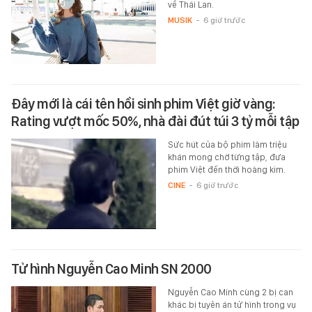
về Thái Lan.
MUSIK
-
6 giờ trước
Đây mới là cái tên hồi sinh phim Việt giờ vàng:
Rating vượt mốc 50%, nhà đài đút túi 3 tỷ mỗi tập
Sức hút của bộ phim làm triệu
khán mong chờ từng tập, đưa
phim Việt đến thời hoàng kim.
CINE
-
6 giờ trước
Tử hình Nguyễn Cao Minh SN 2000
Nguyễn Cao Minh cùng 2 bị can
khác bị tuyên án tử hình trong vụ