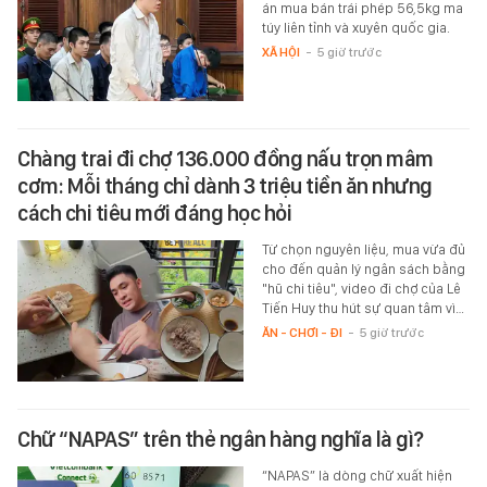
án mua bán trái phép 56,5kg ma
túy liên tỉnh và xuyên quốc gia.
XÃ HỘI
-
5 giờ trước
Chàng trai đi chợ 136.000 đồng nấu trọn mâm
cơm: Mỗi tháng chỉ dành 3 triệu tiền ăn nhưng
cách chi tiêu mới đáng học hỏi
Từ chọn nguyên liệu, mua vừa đủ
cho đến quản lý ngân sách bằng
"hũ chi tiêu", video đi chợ của Lê
Tiến Huy thu hút sự quan tâm vì…
ĂN - CHƠI - ĐI
-
5 giờ trước
Chữ “NAPAS” trên thẻ ngân hàng nghĩa là gì?
“NAPAS” là dòng chữ xuất hiện