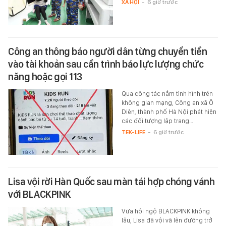
XÃ HỘI
-
6 giờ trước
Công an thông báo người dân từng chuyển tiền
vào tài khoản sau cần trình báo lực lượng chức
năng hoặc gọi 113
Qua công tác nắm tình hình trên
không gian mạng, Công an xã Ô
Diên, thành phố Hà Nội phát hiện
các đối tượng lập trang…
TEK-LIFE
-
6 giờ trước
Lisa vội rời Hàn Quốc sau màn tái hợp chóng vánh
với BLACKPINK
Vừa hội ngộ BLACKPINK không
lâu, Lisa đã vội vã lên đường trở