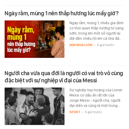
Ngày rằm, mùng 1 nên thắp hương lúc mấy giờ?
Ngày rằm, mùng 1, nhiều gia đình
có thói quen thắp hương từ sáng
sớm, trong khi một số người lại
đợi đến chiều tối khi cả nhà đã…
XEM MUA LUÔN
-
5 giờ trước
Người cha vừa qua đời là người có vai trò vô cùng
đặc biệt với sự nghiệp vĩ đại của Messi
Sự nghiệp huy hoàng của Lionel
Messi có dấu ấn rất lớn của
Jorge Messi - người cha, người
đại diện và cũng là một trong…
SPORT
-
5 giờ trước