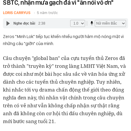
SBTC, nhận mưa gạch đá vì "ăn nói vô ơn"
LORIS CARRYUS
5 năm trước
Nghe đọc bài
2:38
Zeros "Minh Lok" tiếp tục khiến nhiều người hâm mộ nóng mặt vì
những câu "giỡn" của mình.
Câu chuyện "global ban" của cựu tuyển thủ Zeros đã
trở thành "truyền kỳ" trong làng LMHT Việt Nam, và
được coi như một bài học sâu sắc về văn hóa ứng xử
dành cho các tuyển thủ chuyên nghiệp. Tuy nhiên,
khi nhắc tới vụ drama chấn động thế giới theo đúng
nghĩa đen này, thì nhân vật chính trong câu chuyện
trên có vẻ như vẫn không chấp nhận sự thật rằng
anh đã không còn cơ hội thi đấu chuyên nghiệp, dù
mới bước sang tuổi 21.