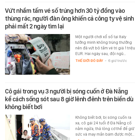
Vứt nhầm tấm vé số trúng hơn 30 tỷ đồng vào
thùng rác, người đàn ông khiến cả công ty vệ sinh
phải mất 2 ngày tìm lại
Một người chơi xổ số tại Italy
tưởng mình không trúng thưởng
nên đã vứt bỏ tấm vé trị giá 1 triệu
EUR. Hai ngày sau, đội ngũ…
THẾ GIỚI ĐÓ ĐÂY
-
6 giờ trước
Cô gái trong vụ 3 người bị sóng cuốn ở Đà Nẵng
kể cách sống sót sau 8 giờ lênh đênh trên biển dù
không biết bơi
Không biết bơi, bị sóng cuốn ra
xa, cô gái 24 tuổi ở Đà Nẵng cố
nằm ngửa, thả lỏng cơ thể để giữ
sức và may mắn bám được một…