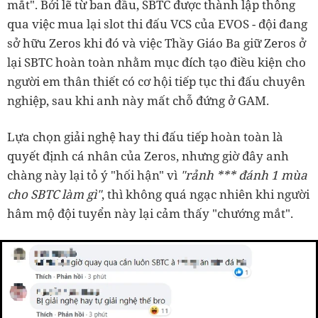
mắt". Bởi lẽ từ ban đầu, SBTC được thành lập thông
qua việc mua lại slot thi đấu VCS của EVOS - đội đang
sở hữu Zeros khi đó và việc Thầy Giáo Ba giữ Zeros ở
lại SBTC hoàn toàn nhằm mục đích tạo điều kiện cho
người em thân thiết có cơ hội tiếp tục thi đấu chuyên
nghiệp, sau khi anh này mất chỗ đứng ở GAM.
Lựa chọn giải nghệ hay thi đấu tiếp hoàn toàn là
quyết định cá nhân của Zeros, nhưng giờ đây anh
chàng này lại tỏ ý "hối hận" vì
"rảnh *** đánh 1 mùa
cho SBTC làm gì"
, thì không quá ngạc nhiên khi người
hâm mộ đội tuyển này lại cảm thấy "chướng mắt".