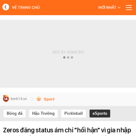
VỀ TRANG CHỦ
MỚI NHẤT
MỚI NHẤT
Xem thêm
Sport
Bóng đá
Hậu Trường
Pickleball
eSports
Zeros đăng status ám chỉ "hối hận" vì gia nhập