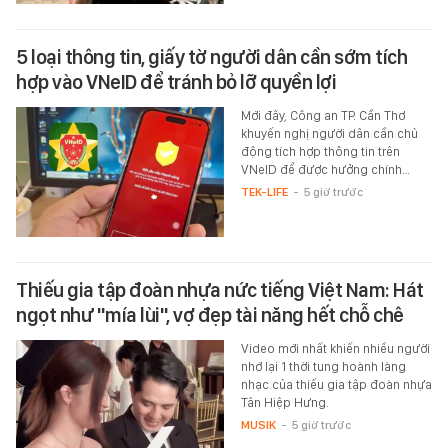
5 loại thông tin, giấy tờ người dân cần sớm tích
hợp vào VNeID để tránh bỏ lỡ quyền lợi
Mới đây, Công an TP. Cần Thơ
khuyến nghị người dân cần chủ
động tích hợp thông tin trên
VNeID để được hưởng chính…
TEK-LIFE
-
5 giờ trước
Thiếu gia tập đoàn nhựa nức tiếng Việt Nam: Hát
ngọt như "mía lùi", vợ đẹp tài năng hết chỗ chê
Video mới nhất khiến nhiều người
nhớ lại 1 thời tung hoành làng
nhạc của thiếu gia tập đoàn nhựa
Tân Hiệp Hưng.
MUSIK
-
5 giờ trước