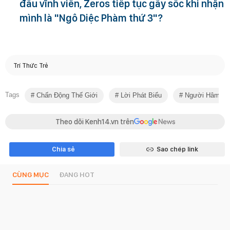
đấu vĩnh viễn, Zeros tiếp tục gây sốc khi nhận
mình là "Ngô Diệc Phàm thứ 3"?
Trí Thức Trẻ
Tags
Chấn Động Thế Giới
Lời Phát Biểu
Người Hâm M
Theo dõi Kenh14.vn trên
Chia sẻ
Sao chép link
CÙNG MỤC
ĐANG HOT