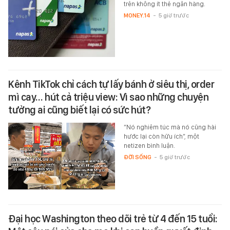
trên không ít thẻ ngân hàng.
MONEY.14
-
5 giờ trước
Kênh TikTok chỉ cách tự lấy bánh ở siêu thị, order
mì cay… hút cả triệu view: Vì sao những chuyện
tưởng ai cũng biết lại có sức hút?
“Nó nghiêm túc mà nó cũng hài
hước lại còn hữu ích”, một
netizen bình luận.
ĐỜI SỐNG
-
5 giờ trước
Đại học Washington theo dõi trẻ từ 4 đến 15 tuổi: