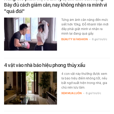
Bày đủ cách giảm cân, nay không nhận ra mình vì
"quá đói"
Từng ám ảnh cân nặng đến mức
siết hơn 10kg, Đỗ Khánh Vân mới
đây phải giật mình vì nhận ra
mình lại đang quá gầy.
BEAUTY & FASHION
-
6 giờ trước
4 vật vào nhà báo hiệu phong thủy xấu
4 con vật này thường được xem
là báo hiệu điềm không tốt, nếu
bất ngờ xuất hiện trong nhà, gia
chủ nên lưu tâm.
XEM MUA LUÔN
-
6 giờ trước