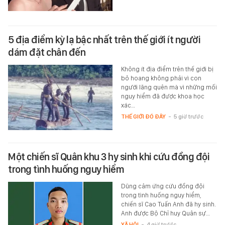
5 địa điểm kỳ lạ bậc nhất trên thế giới ít người
dám đặt chân đến
Không ít địa điểm trên thế giới bị
bỏ hoang không phải vì con
người lãng quên mà vì những mối
nguy hiểm đã được khoa học
xác…
THẾ GIỚI ĐÓ ĐÂY
-
5 giờ trước
Một chiến sĩ Quân khu 3 hy sinh khi cứu đồng đội
trong tình huống nguy hiểm
Dũng cảm ứng cứu đồng đội
trong tình huống nguy hiểm,
chiến sĩ Cao Tuấn Anh đã hy sinh.
Anh được Bộ Chỉ huy Quân sự…
XÃ HỘI
-
4 giờ trước