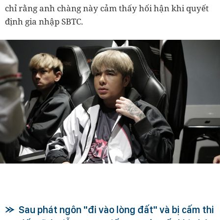
chỉ rằng anh chàng này cảm thấy hối hận khi quyết
định gia nhập SBTC.
Sau phát ngôn "đi vào lòng đất" và bị cấm thi