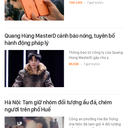
TEK-LIFE
-
7 giờ trước
Quang Hùng MasterD cảnh báo nóng, tuyên bố
hành động pháp lý
Thông báo từ công ty của Quang
Hùng MasterD gây chú ý.
MUSIK
-
7 giờ trước
Hà Nội: Tạm giữ nhóm đối tượng ẩu đả, chém
người trên phố Huế
Công an phường Hai Bà Trưng
(Hà Nội) đã tạm giữ 4 đối tượng