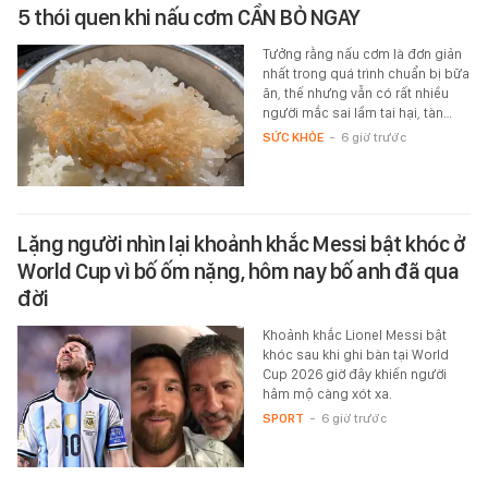
5 thói quen khi nấu cơm CẦN BỎ NGAY
Tưởng rằng nấu cơm là đơn giản
nhất trong quá trình chuẩn bị bữa
ăn, thế nhưng vẫn có rất nhiều
người mắc sai lầm tai hại, tàn…
SỨC KHỎE
-
6 giờ trước
Lặng người nhìn lại khoảnh khắc Messi bật khóc ở
World Cup vì bố ốm nặng, hôm nay bố anh đã qua
đời
Khoảnh khắc Lionel Messi bật
khóc sau khi ghi bàn tại World
Cup 2026 giờ đây khiến người
hâm mộ càng xót xa.
SPORT
-
6 giờ trước