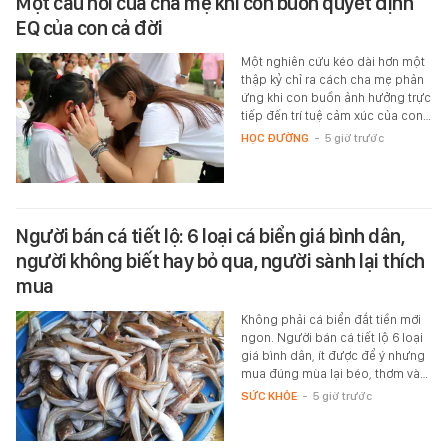
Một câu nói của cha mẹ khi con buồn quyết định
EQ của con cả đời
Một nghiên cứu kéo dài hơn một
thập kỷ chỉ ra cách cha mẹ phản
ứng khi con buồn ảnh hưởng trực
tiếp đến trí tuệ cảm xúc của con…
HỌC ĐƯỜNG
-
5 giờ trước
Người bán cá tiết lộ: 6 loại cá biển giá bình dân,
người không biết hay bỏ qua, người sành lại thích
mua
Không phải cá biển đắt tiền mới
ngon. Người bán cá tiết lộ 6 loại
giá bình dân, ít được để ý nhưng
mua đúng mùa lại béo, thơm và…
SỨC KHỎE
-
5 giờ trước