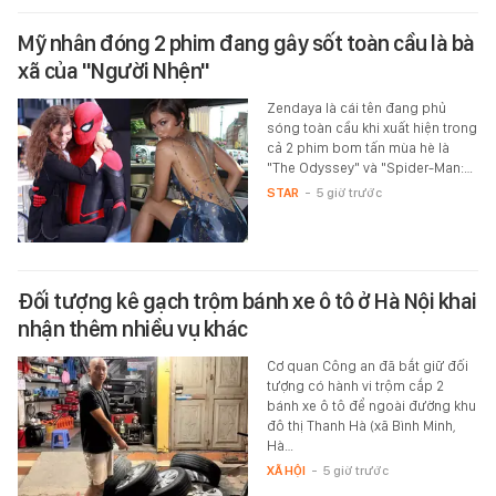
Mỹ nhân đóng 2 phim đang gây sốt toàn cầu là bà
xã của "Người Nhện"
Zendaya là cái tên đang phủ
sóng toàn cầu khi xuất hiện trong
cả 2 phim bom tấn mùa hè là
"The Odyssey" và "Spider-Man:…
STAR
-
5 giờ trước
Đối tượng kê gạch trộm bánh xe ô tô ở Hà Nội khai
nhận thêm nhiều vụ khác
Cơ quan Công an đã bắt giữ đối
tượng có hành vi trộm cắp 2
bánh xe ô tô để ngoài đường khu
đô thị Thanh Hà (xã Bình Minh,
Hà…
XÃ HỘI
-
5 giờ trước