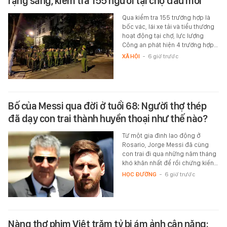
rạng sáng, kiểm tra 155 người tại chợ đầu mối
Qua kiểm tra 155 trường hợp là
bốc vác, lái xe tải và tiểu thương
hoạt động tại chợ, lực lượng
Công an phát hiện 4 trường hợp…
XÃ HỘI
-
6 giờ trước
Bố của Messi qua đời ở tuổi 68: Người thợ thép
đã dạy con trai thành huyền thoại như thế nào?
Từ một gia đình lao động ở
Rosario, Jorge Messi đã cùng
con trai đi qua những năm tháng
khó khăn nhất để rồi chứng kiến…
HỌC ĐƯỜNG
-
6 giờ trước
Nàng thơ phim Việt trăm tỷ bị ám ảnh cân nặng: