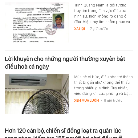
Trịnh Quang Nam là đối tượng
truy tìm trong lĩnh vực điều tra
hình sự, hiện không rõ đang ở
đâu. Việc truy tìm nhằm phục vụ…
XÃ HỘI
-
7 giờ trước
Lời khuyên cho những người thường xuyên bật
điều hoà cả ngày
Mùa hè oi bức, điều hòa trở thành
thiết bị gần như không thể thiếu
trong nhiều gia đình. Tuy nhiên,
việc đóng kín cửa phòng và bật…
XEM MUA LUÔN
-
6 giờ trước
Hơn 120 cán bộ, chiến sĩ đồng loạt ra quân lúc