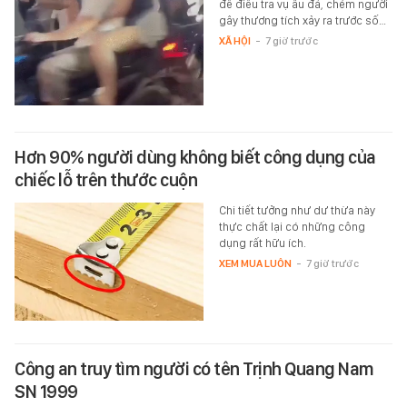
để điều tra vụ ẩu đả, chém người
gây thương tích xảy ra trước số…
XÃ HỘI
-
7 giờ trước
Hơn 90% người dùng không biết công dụng của
chiếc lỗ trên thước cuộn
Chi tiết tưởng như dư thừa này
thực chất lại có những công
dụng rất hữu ích.
XEM MUA LUÔN
-
7 giờ trước
Công an truy tìm người có tên Trịnh Quang Nam
SN 1999