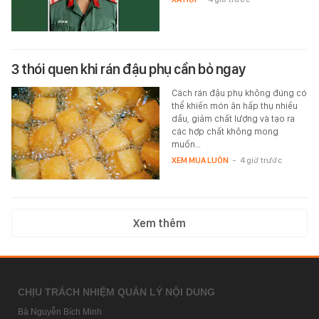
3 thói quen khi rán đậu phụ cần bỏ ngay
Cách rán đậu phụ không đúng có
thể khiến món ăn hấp thụ nhiều
dầu, giảm chất lượng và tạo ra
các hợp chất không mong
muốn…
XEM MUA LUÔN
-
4 giờ trước
Xem thêm
CHỊU TRÁCH NHIỆM QUẢN LÝ NỘI DUNG
Bà Nguyễn Bích Minh