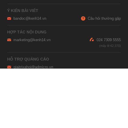
Ý KIẾN BÀI VIẾT
bandoc@kenh14.vn
Câu hỏi thường gặp
HỢP TÁC NỘI DUNG
marketing@kenh14.vn
024 7309 5555
HỖ TRỢ QUẢNG CÁO
giaitrixahoi@admicro.vn
02473007108
TRỤ SỞ HÀ NỘI
Tầng 21, Tòa nhà Center Building, Hapulico Complex, Số 01, phố
Nguyễn Huy Tưởng, phường Thanh Xuân, thành phố Hà Nội
TRỤ SỞ TP.HỒ CHÍ MINH
Tầng 4, Tòa nhà 123, số 127 Võ Văn Tần, Phường Xuân Hòa, TPHCM