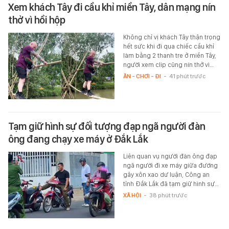
Xem khách Tây đi cầu khỉ miền Tây, dân mạng nín
thở vì hồi hộp
Không chỉ vị khách Tây thận trọng
hết sức khi đi qua chiếc cầu khỉ
làm bằng 2 thanh tre ở miền Tây,
người xem clip cũng nín thở vì…
ĂN - CHƠI - ĐI
-
41 phút trước
Tạm giữ hình sự đối tượng đạp ngã người đàn
ông đang chạy xe máy ở Đắk Lắk
Liên quan vụ người đàn ông đạp
ngã người đi xe máy giữa đường
gây xôn xao dư luận, Công an
tỉnh Đắk Lắk đã tạm giữ hình sự…
XÃ HỘI
-
38 phút trước