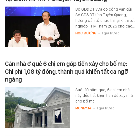
Bộ GD&ĐT vừa có công văn gửi
Sở GD&ĐT tỉnh Tuyên Quang,
hướng dẫn tổ chức thi lại kì thi tốt
nghiệp THPT năm 2026 cho các…
HỌC ĐƯỜNG
-
1 giờ trước
Căn nhà ở quê 6 chị em góp tiền xây cho bố mẹ:
Chi phí 1,08 tỷ đồng, thành quả khiến tất cả ngỡ
ngàng
Suốt 10 năm qua, 6 chị em nhà
này đều tiết kiệm tiền để xây nhà
cho bố mẹ.
MONEY.14
-
1 giờ trước