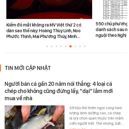
550 chủ phương 
Kiếm đỏ mắt không ra MV Việt thứ 2 có
danh sách sau n
dàn sao thế này: Hoàng Thùy Linh, Noo
nguội theo Nghị 
Phước Thịnh, Mai Phương Thúy, Minh…
TIN MỚI CẬP NHẬT
Người bán cá gần 20 năm nói thẳng: 4 loại cá
chép cho không cũng đừng lấy, "dại" lắm mới
mua về nhà
Sở hữu thịt thơm ngọt cùng hàm
lượng dinh dưỡng cao, cá chép
là lựa chọn quen thuộc trên mâm
cơm người Việt. Thế nhưng, bất…