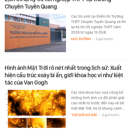
Chuyên Tuyên Quang
Các thí sinh tại Điểm thi Trường
THPT Chuyên Tuyên Quang sẽ thi
lại Kỳ thi tốt nghiệp THPT năm
2026 từ ngày 13-15/8.
HỌC ĐƯỜNG
-
2 giờ trước
Hình ảnh Mặt Trời rõ nét nhất trong lịch sử: Xuất
hiện cấu trúc xoáy bí ẩn, giới khoa học ví như kiệt
tác của Van Gogh
Các nhà khoa học vừa công bố
những hình ảnh có độ phân giải
cao nhất từ trước đến nay về bề
mặt Mặt Trời, hé lộ khung cảnh…
THẾ GIỚI ĐÓ ĐÂY
-
2 giờ trước