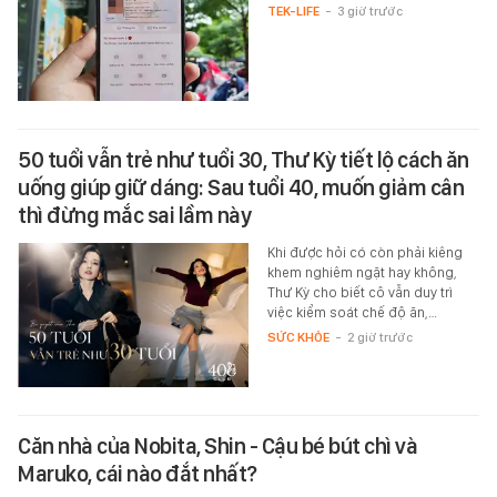
TEK-LIFE
-
3 giờ trước
50 tuổi vẫn trẻ như tuổi 30, Thư Kỳ tiết lộ cách ăn
uống giúp giữ dáng: Sau tuổi 40, muốn giảm cân
thì đừng mắc sai lầm này
Khi được hỏi có còn phải kiêng
khem nghiêm ngặt hay không,
Thư Kỳ cho biết cô vẫn duy trì
việc kiểm soát chế độ ăn,…
SỨC KHỎE
-
2 giờ trước
Căn nhà của Nobita, Shin - Cậu bé bút chì và
Maruko, cái nào đắt nhất?