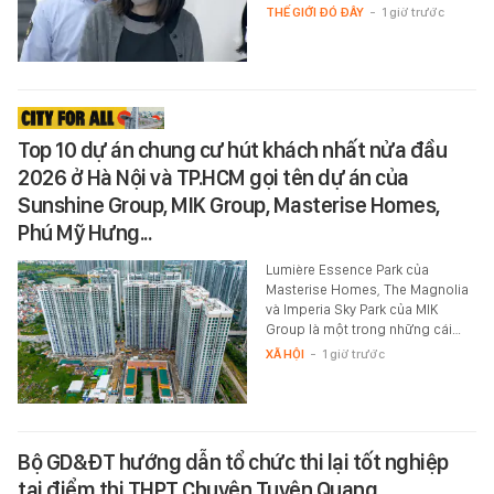
THẾ GIỚI ĐÓ ĐÂY
-
1 giờ trước
Top 10 dự án chung cư hút khách nhất nửa đầu
2026 ở Hà Nội và TP.HCM gọi tên dự án của
Sunshine Group, MIK Group, Masterise Homes,
Phú Mỹ Hưng...
Lumière Essence Park của
Masterise Homes, The Magnolia
và Imperia Sky Park của MIK
Group là một trong những cái…
XÃ HỘI
-
1 giờ trước
Bộ GD&ĐT hướng dẫn tổ chức thi lại tốt nghiệp
tại điểm thi THPT Chuyên Tuyên Quang