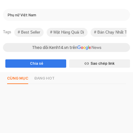
Phụ nữ Việt Nam
Tags
Best Seller
Mặt Hàng Quái Dị
Bán Chạy Nhất Trê
Theo dõi Kenh14.vn trên
Chia sẻ
Sao chép link
CÙNG MỤC
ĐANG HOT