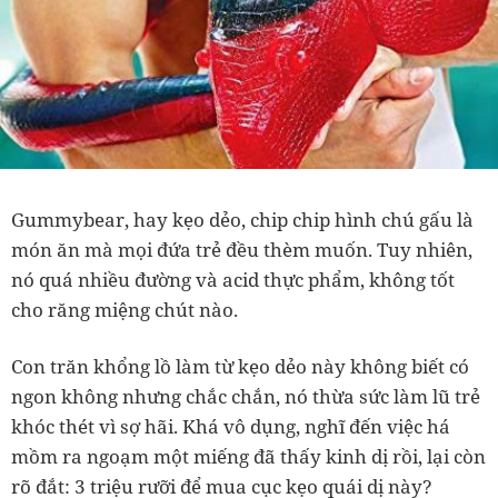
Gummybear, hay kẹo dẻo, chip chip hình chú gấu là
món ăn mà mọi đứa trẻ đều thèm muốn. Tuy nhiên,
nó quá nhiều đường và acid thực phẩm, không tốt
cho răng miệng chút nào.
Con trăn khổng lồ làm từ kẹo dẻo này không biết có
ngon không nhưng chắc chắn, nó thừa sức làm lũ trẻ
khóc thét vì sợ hãi. Khá vô dụng, nghĩ đến việc há
mồm ra ngoạm một miếng đã thấy kinh dị rồi, lại còn
rõ đắt: 3 triệu rưỡi để mua cục kẹo quái dị này?