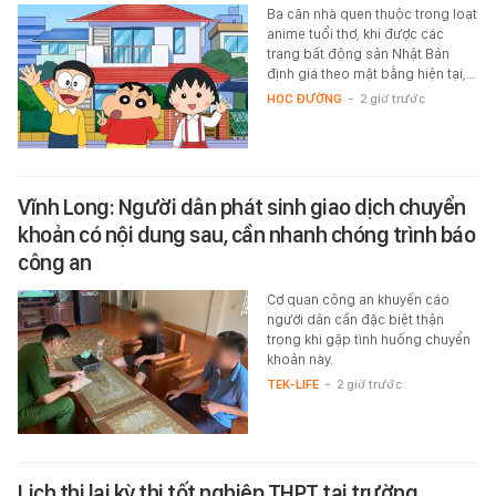
Ba căn nhà quen thuộc trong loạt
anime tuổi thơ, khi được các
trang bất động sản Nhật Bản
định giá theo mặt bằng hiện tại,…
HỌC ĐƯỜNG
-
2 giờ trước
Vĩnh Long: Người dân phát sinh giao dịch chuyển
khoản có nội dung sau, cần nhanh chóng trình báo
công an
Cơ quan công an khuyến cáo
người dân cần đặc biệt thận
trọng khi gặp tình huống chuyển
khoản này.
TEK-LIFE
-
2 giờ trước
Lịch thi lại kỳ thi tốt nghiệp THPT tại trường