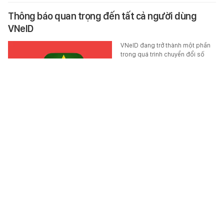
Thông báo quan trọng đến tất cả người dùng
VNeID
VNeID đang trở thành một phần
trong quá trình chuyển đổi số
quốc gia, mang đến nhiều tiện
ích hơn cho người dân.
TEK-LIFE
-
21 phút trước
Danh sách 6 trường đại học trực thuộc Đại học
Bách khoa Hà Nội
Mỗi trường trực thuộc của Đại
học Bách khoa Hà Nội đều đảm
nhiệm một lĩnh vực đào tạo mũi
nhọn
HỌC ĐƯỜNG
-
12 phút trước