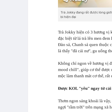
Trà Jokky đang rất được lòng giới
bì hiện đại
Trà Jokky hiện có 3 hương vị 
đặc biệt từ lá trà lên men đem l
Đào sả, Chanh sả quen thuộc c
là thấy "đã cái nư", gu uống t
Không chỉ ngon về hương vị đâ
mood chill", giúp cơ thể được
mộc làm thanh mát cơ thể, rất 
Được KOL "yêu" ngay từ cái 
Thơm ngon sảng khoái là vậy,
ngợi "rầm trời" trên mạng xã h