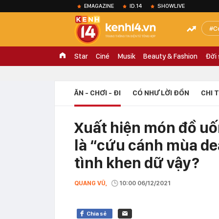
EMAGAZINE
ID.14
SHOWLIVE
C
Star
Ciné
Musik
Beauty & Fashion
Đời
ĂN - CHƠI - ĐI
CÓ NHƯ LỜI ĐỒN
CHI 
Xuất hiện món đồ u
là “cứu cánh mùa dea
tình khen dữ vậy?
QUANG VŨ,
10:00 06/12/2021
Chia sẻ