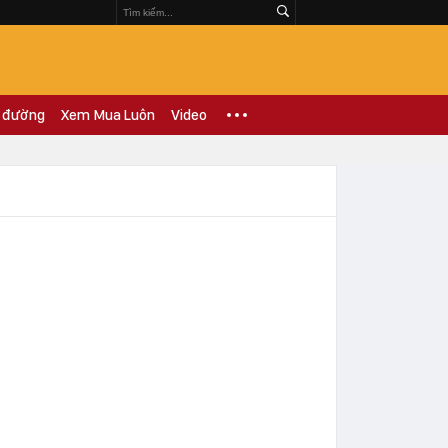
 đường
Xem Mua Luôn
Video