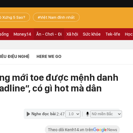
ó Xứng 5 Sao?
Việt Nam đỉnh nhất
 sống
Money.14
Ăn - Chơi - Đi
Xã hội
Sức khỏe
Tek-life
Học
TIÊU ĐIỆU NGHỆ
HERE WE GO
ống mới toe được mệnh danh
dline”, có gì hot mà dân
2:47
Nghe đọc bài
Theo dõi Kenh14.vn trên