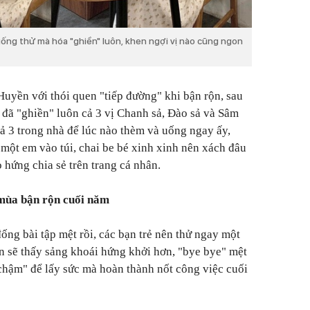
ống thử mà hóa "ghiền" luôn, khen ngợi vị nào cũng ngon
yền với thói quen "tiếp đường" khi bận rộn, sau
 đã "ghiền" luôn cả 3 vị Chanh sả, Đào sả và Sâm
ả 3 trong nhà để lúc nào thèm và uống ngay ấy,
 một em vào túi, chai be bé xinh xinh nên xách đâu
ào hứng chia sẻ trên trang cá nhân.
mùa bận rộn cuối năm
ống bài tập mệt rồi, các bạn trẻ nên thử ngay một
 sẽ thấy sảng khoái hứng khởi hơn, "bye bye" mệt
 chậm" để lấy sức mà hoàn thành nốt công việc cuối