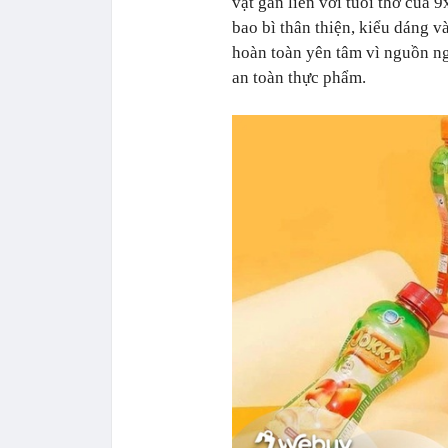
vặt gắn liền với tuổi thơ của 
bao bì thân thiện, kiểu dáng v
hoàn toàn yên tâm vì nguồn n
an toàn thực phẩm.