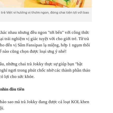
 trẻ Việt vì hương vị thơm ngon, đóng chai tiện lợi với bao
khác nhau nhưng đều ngon "tới bến" với công thức
ại trải nghiệm vị giác tuyệt vời cho giới trẻ. Từ trà
ho đến vị Sâm Fansipan lạ miệng, hớp 1 ngụm thôi
hế nào cũng chọn được loại ưng ý nhé!
u, những chai trà Jokky thực sự giúp bạn "bật
 nghỉ ngơi trong phút chốc nhờ các thành phần thảo
có lợi cho sức khỏe.
nhìn đầu tiên
 bảo sao mà trà Jokky đang được cả loạt KOL khen
ội.