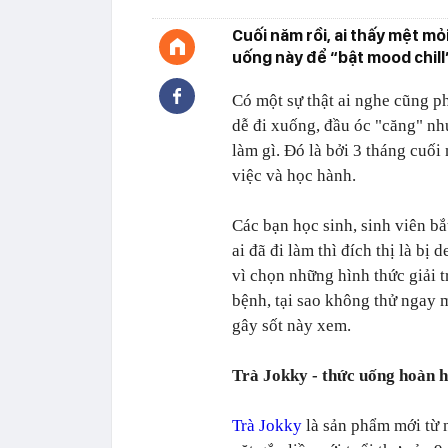
Cuối năm rồi, ai thấy mệt mỏ
uống này để “bật mood chill”
Có một sự thật ai nghe cũng p
dễ đi xuống, đầu óc "căng" nh
làm gì. Đó là bởi 3 tháng cuố
việc và học hành.
Các bạn học sinh, sinh viên bắ
ai đã đi làm thì đích thị là bị
vì chọn những hình thức giải tr
bệnh, tại sao không thử ngay 
gây sốt này xem.
Trà Jokky - thức uống hoàn 
Trà Jokky
là sản phẩm mới từ 