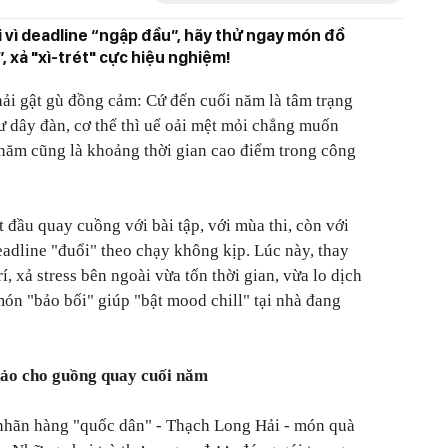
i vì deadline “ngập đầu”, hãy thử ngay món đồ
, xả "xì-trét" cực hiệu nghiệm!
hải gật gù đồng cảm: Cứ đến cuối năm là tâm trạng
ư dây đàn, cơ thể thì uể oải mệt mỏi chẳng muốn
i năm cũng là khoảng thời gian cao điểm trong công
t đầu quay cuồng với bài tập, với mùa thi, còn với
 deadline "đuổi" theo chạy không kịp. Lúc này, thay
í, xả stress bên ngoài vừa tốn thời gian, vừa lo dịch
món "bảo bối" giúp "bật mood chill" tại nhà đang
hảo cho guồng quay cuối năm
nhãn hàng "quốc dân" - Thạch Long Hải - món quà