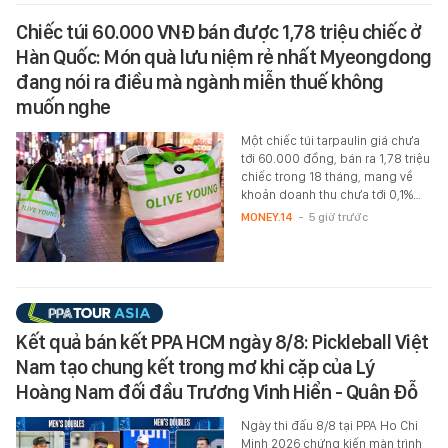
Chiếc túi 60.000 VNĐ bán được 1,78 triệu chiếc ở
Hàn Quốc: Món quà lưu niệm rẻ nhất Myeongdong
đang nói ra điều mà ngành miễn thuế không
muốn nghe
Một chiếc túi tarpaulin giá chưa
tới 60.000 đồng, bán ra 1,78 triệu
chiếc trong 18 tháng, mang về
khoản doanh thu chưa tới 0,1%…
MONEY.14
-
5 giờ trước
Kết quả bán kết PPA HCM ngày 8/8: Pickleball Việt
Nam tạo chung kết trong mơ khi cặp của Lý
Hoàng Nam đối đầu Trương Vinh Hiển - Quân Đỗ
Ngày thi đấu 8/8 tại PPA Ho Chi
Minh 2026 chứng kiến màn trình