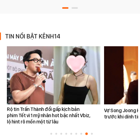
TIN NỔI BẬT KÊNH14
Rộ tin Trấn Thành đổi gấp kịch bản
Vợ Song Joong K
phim Tết vì 1 mỹ nhân hot bậc nhất Vbiz,
trước khi dính tin
lộ hint rõ mồn một từ lâu