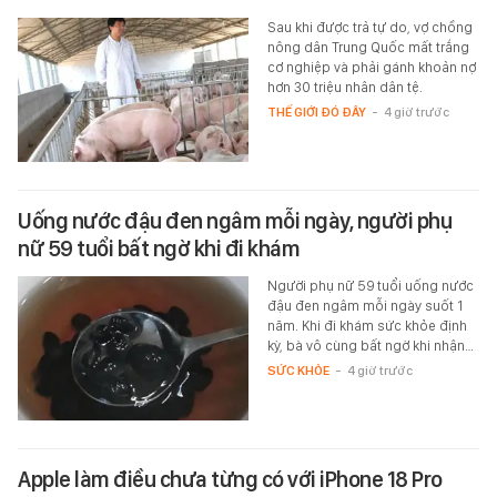
Sau khi được trả tự do, vợ chồng
nông dân Trung Quốc mất trắng
cơ nghiệp và phải gánh khoản nợ
hơn 30 triệu nhân dân tệ.
THẾ GIỚI ĐÓ ĐÂY
-
4 giờ trước
Uống nước đậu đen ngâm mỗi ngày, người phụ
nữ 59 tuổi bất ngờ khi đi khám
Người phụ nữ 59 tuổi uống nước
đậu đen ngâm mỗi ngày suốt 1
năm. Khi đi khám sức khỏe định
kỳ, bà vô cùng bất ngờ khi nhận…
SỨC KHỎE
-
4 giờ trước
Apple làm điều chưa từng có với iPhone 18 Pro