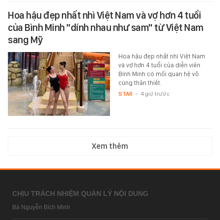
Hoa hậu đẹp nhất nhì Việt Nam và vợ hơn 4 tuổi
của Bình Minh "dính nhau như sam" từ Việt Nam
sang Mỹ
Hoa hậu đẹp nhất nhì Việt Nam
và vợ hơn 4 tuổi của diễn viên
Bình Minh có mối quan hệ vô
cùng thân thiết.
STAR
-
4 giờ trước
Xem thêm
CHỊU TRÁCH NHIỆM QUẢN LÝ NỘI DUNG
Bà Nguyễn Bích Minh