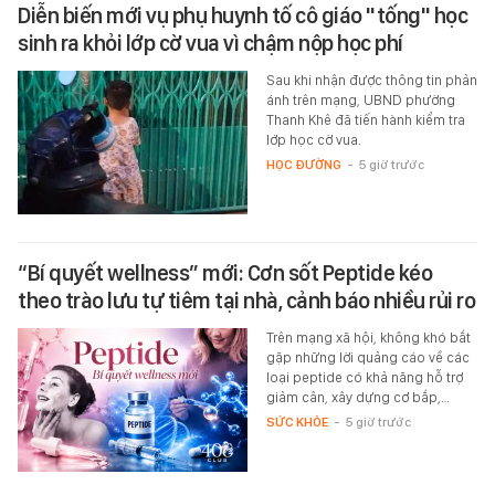
Diễn biến mới vụ phụ huynh tố cô giáo "tống" học
sinh ra khỏi lớp cờ vua vì chậm nộp học phí
Sau khi nhận được thông tin phản
ánh trên mạng, UBND phường
Thanh Khê đã tiến hành kiểm tra
lớp học cờ vua.
HỌC ĐƯỜNG
-
5 giờ trước
“Bí quyết wellness” mới: Cơn sốt Peptide kéo
theo trào lưu tự tiêm tại nhà, cảnh báo nhiều rủi ro
Trên mạng xã hội, không khó bắt
gặp những lời quảng cáo về các
loại peptide có khả năng hỗ trợ
giảm cân, xây dựng cơ bắp,…
SỨC KHỎE
-
5 giờ trước