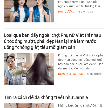
Phương Anh và Châu Anh tốt
nghiệp Xuất sắc tại trường Đại…
HỌC ĐƯỜNG
-
6 giờ trước
Loại quả bán đầy ngoài chợ: Phụ nữ Việt thi nhau
ủ tóc óng mượt, phái đẹp Hàn lại mê làm nước
uống "chống già", tiêu mỡ giảm cân
Không chỉ phụ nữ Việt mà cả phái
đẹp Hàn cũng tin tưởng loại quả
này cho các bước làm đẹp từ làn
da, mái tóc đến vóc dáng.
BEAUTY & FASHION
-
6 giờ trước
Tìm ra cách để da không tì vết như Jennie
Những bức ảnh gần như để mặt