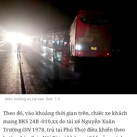
Hiện trường vụ tai nạn. Ảnh: T.A.
Theo đó, vào khoảng thời gian trên, chiếc xe khách
mang BKS 24B -010.xx do tài xế Nguyễn Xuân
Trường (SN 1978, trú tại Phú Thọ) điều khiển theo