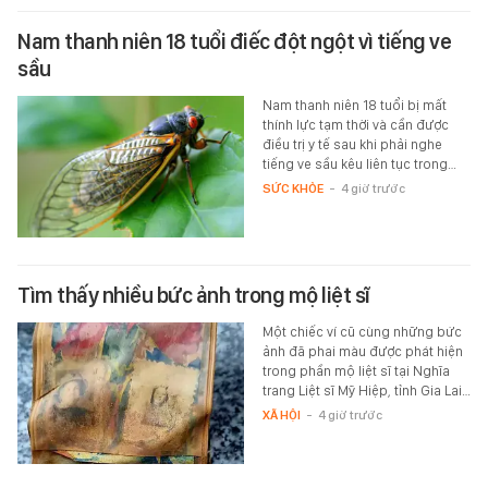
Nam thanh niên 18 tuổi điếc đột ngột vì tiếng ve
sầu
Nam thanh niên 18 tuổi bị mất
thính lực tạm thời và cần được
điều trị y tế sau khi phải nghe
tiếng ve sầu kêu liên tục trong…
SỨC KHỎE
-
4 giờ trước
Tìm thấy nhiều bức ảnh trong mộ liệt sĩ
Một chiếc ví cũ cùng những bức
ảnh đã phai màu được phát hiện
trong phần mộ liệt sĩ tại Nghĩa
trang Liệt sĩ Mỹ Hiệp, tỉnh Gia Lai…
XÃ HỘI
-
4 giờ trước