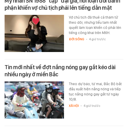
Mỹ nhân SN 1988 “cặp” đại gia, nổi loạn đòi danh
phận khiến vợ chủ tịch phải lên tiếng dằn mặt
Vợ chủ tịch đã thuê cả thám tử
theo dõi, nhưng tiểu tam nhất
quyết làm loạn khiến cô phải lên
tiếng công khai trên MXH.
ĐỜI SỐNG
-
4 giờ trước
Tin mới nhất về đợt nắng nóng gay gắt kéo dài
nhiều ngày ở miền Bắc
Theo dự báo, từ mai, Bắc Bộ bắt
đầu xuất hiện nắng nóng và tiếp
tục nắng nóng gay gắt từ ngày
10/8.
XÃ HỘI
-
4 giờ trước