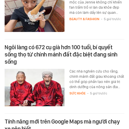
mộc của Jennie không chỉ khiến
fan trầm trồ vì làn da khỏe đẹp
mà còn làm dấy lên sự quan…
BEAUTY & FASHION
-
5 giờ trước
Ngôi làng có 672 cụ già hơn 100 tuổi, bí quyết
sống thọ từ chính mảnh đất đặc biệt đang sinh
sống
Các nhà nghiên cứu cho rằng,
chính mảnh đất giàu khoáng chất
có thể góp phần tạo nên giá trị
dinh dưỡng của nông sản địa…
SỨC KHỎE
-
5 giờ trước
Tính năng mới trên Google Maps mà người chạy
xe nên biết