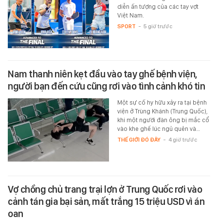
diễn ấn tượng của các tay vợt
Việt Nam.
SPORT
-
5 giờ trước
Nam thanh niên kẹt đầu vào tay ghế bệnh viện,
người bạn đến cứu cũng rơi vào tình cảnh khó tin
Một sự cố hy hữu xảy ra tại bệnh
viện ở Trùng Khánh (Trung Quốc),
khi một người đàn ông bị mắc cổ
vào khe ghế lúc ngủ quên và…
THẾ GIỚI ĐÓ ĐÂY
-
4 giờ trước
Vợ chồng chủ trang trại lợn ở Trung Quốc rơi vào
cảnh tán gia bại sản, mất trắng 15 triệu USD vì án
oan