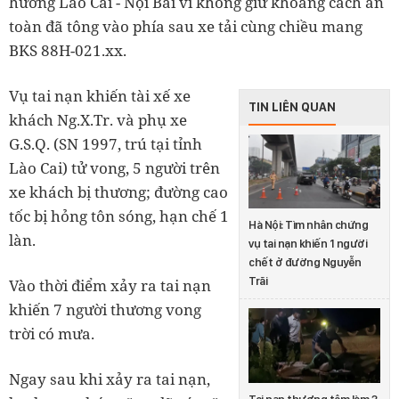
hướng Lào Cai - Nội Bài vì không giữ khoảng cách an
toàn đã tông vào phía sau xe tải cùng chiều mang
BKS 88H-021.xx.
Vụ tai nạn khiến tài xế xe
TIN LIÊN QUAN
khách Ng.X.Tr. và phụ xe
G.S.Q. (SN 1997, trú tại tỉnh
Lào Cai) tử vong, 5 người trên
xe khách bị thương; đường cao
tốc bị hỏng tôn sóng, hạn chế 1
Hà Nội: Tìm nhân chứng
làn.
vụ tai nạn khiến 1 người
chết ở đường Nguyễn
Trãi
Vào thời điểm xảy ra tai nạn
khiến 7 người thương vong
trời có mưa.
Ngay sau khi xảy ra tai nạn,