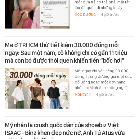
một đứa trẻ có thể phải mất rất
lâu để quên đi những lời ấy.
HỌC ĐƯỜNG
-
4 giờ trước
Mẹ ở TP.HCM thử tiết kiệm 30.000 đồng mỗi
ngày: Sau một năm, cô không chỉ có gần 11 triệu
mà còn bỏ được thói quen khiến tiền “bốc hơi”
Mỗi ngày chuyển riêng 30.000
đồng, tương đương giá một cốc
đồ uống hoặc một đơn hàng
nhỏ, chị Minh Anh không nghĩ…
MONEY.14
-
4 giờ trước
Mỹ nhân là crush quốc dân của showbiz Việt:
ISAAC - Binz khen đẹp nức nở, Anh Tú Atus vừa