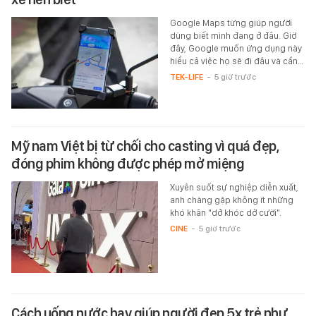
Google Maps từng giúp người
dùng biết mình đang ở đâu. Giờ
đây, Google muốn ứng dụng này
hiểu cả việc họ sẽ đi đâu và cần…
TEK-LIFE
-
5 giờ trước
Mỹ nam Việt bị từ chối cho casting vì quá đẹp,
đóng phim không được phép mở miệng
Xuyên suốt sự nghiệp diễn xuất,
anh chàng gặp không ít những
khó khăn "dở khóc dở cười".
CINE
-
5 giờ trước
Cách uống nước hay giúp người đẹp 5x trẻ như