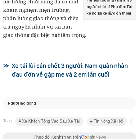
Tai nạn thương tâm làm 3
lực lượng chức năng đã có mặt
người chết ở Phú Yên: Tài
khám nghiệm hiện trường,
xế nói lùi xe lấy điện thoại
phân luồng giao thông và điều
tra nguyên nhân vụ tai nạn
giao thông đặc biệt nghiêm trọng.
Xe tải lùi cán chết 3 người: Nam quân nhân
đau đớn về gặp mẹ và 2 em lần cuối
Người lao động
Tags
Xe Khách Tông Vào Sau Xe Tải
Tin Nóng Xã Hội
T
Theo dõi Kenh14.vn trên