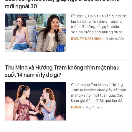
mới ngoài 30
Ở tuổi 52, Oh Na Ra vẫn giữ được
làn da căng mịn đáng ngưỡng
mộ nhờ những bí quyết chăm
sóc da tưởng nhỏ nhưng được…
BEAUTY & FASHION
-
5 giờ trước
Thu Minh và Hương Tràm không nhìn mặt nhau
suốt 14 năm vì lý do gì?
Cái ôm của Thu Minh và Hương
Tràm là khoảnh khắc gây sốt trên
mạng xã hội một tuần qua. Các
khán giả đã chờ đợi quá lâu để…
MUSIK
-
5 giờ trước