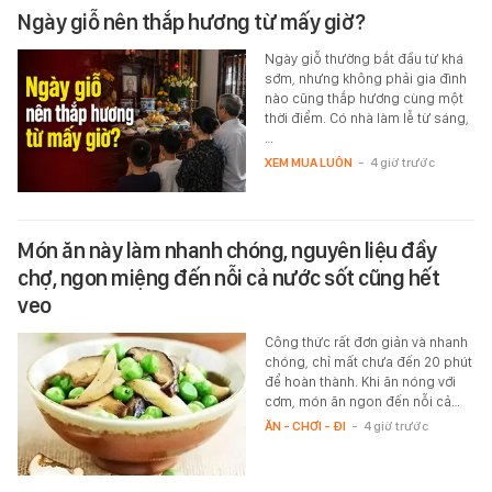
Ngày giỗ nên thắp hương từ mấy giờ?
Ngày giỗ thường bắt đầu từ khá
sớm, nhưng không phải gia đình
nào cũng thắp hương cùng một
thời điểm. Có nhà làm lễ từ sáng,
…
XEM MUA LUÔN
-
4 giờ trước
Món ăn này làm nhanh chóng, nguyên liệu đầy
chợ, ngon miệng đến nỗi cả nước sốt cũng hết
veo
Công thức rất đơn giản và nhanh
chóng, chỉ mất chưa đến 20 phút
để hoàn thành. Khi ăn nóng với
cơm, món ăn ngon đến nỗi cả…
ĂN - CHƠI - ĐI
-
4 giờ trước