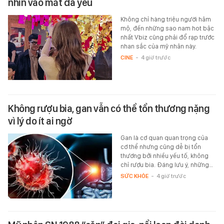
nhìn vào mắt đã yêu
Không chỉ hàng triệu người hâm
mộ, đến những sao nam hot bậc
nhất Vbiz cũng phải đổ rạp trước
nhan sắc của mỹ nhân này.
CINE
-
4 giờ trước
Không rượu bia, gan vẫn có thể tổn thương nặng
vì lý do ít ai ngờ
Gan là cơ quan quan trọng của
cơ thể nhưng cũng dễ bị tổn
thương bởi nhiều yếu tố, không
chỉ rượu bia. Đáng lưu ý, những…
SỨC KHỎE
-
4 giờ trước