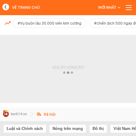
VỀ TRANG CHỦ
MỚI NHẤT
MỚI NHẤT
#Vụ buôn lậu 30.000 viên kim cương
#chiến dịch 500 ngày 
Xem thêm
Xã hội
Luật và Chính sách
Nóng trên mạng
Đô thị
Việt Nam H