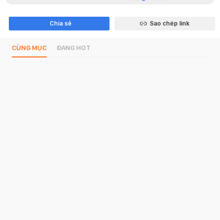
Chia sẻ
Sao chép link
CÙNG MỤC
ĐANG HOT