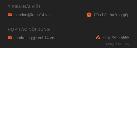
Ý KIẾN BÀI VIẾT
bandoc@kenh14.vn
Câu hỏi thường gặp
HỢP TÁC NỘI DUNG
marketing@kenh14.vn
024 7309 5555
HỖ TRỢ QUẢNG CÁO
giaitrixahoi@admicro.vn
02473007108
TRỤ SỞ HÀ NỘI
Tầng 21, Tòa nhà Center Building, Hapulico Complex, Số 01, phố
Nguyễn Huy Tưởng, phường Thanh Xuân, thành phố Hà Nội
TRỤ SỞ TP.HỒ CHÍ MINH
Tầng 4, Tòa nhà 123, số 127 Võ Văn Tần, Phường Xuân Hòa, TPHCM