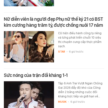
Nữ diễn viên là người đẹp Phụ nữ thế kỷ 21 có BST
kim cương hàng trăm tỷ, được chồng nuôi 17 năm
Cô hiện điều hành công ty riêng
và từng phát triển chuỗi 10 siêu
thị chuyên cung cấp thực phẩm
sạch.
STAR
-
6 giờ trước
Sức nóng của trận đối kháng 1-1
Tập 6 Anh Trai Vượt Ngàn Chông
Gai 2026 đẩy độ khó của Công
diễn 2 bằng những cuộc đối
kháng trực tiếp và giới hạn về…
MUSIK
-
6 giờ trước