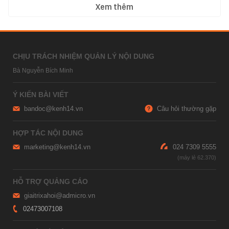
Xem thêm
CHỊU TRÁCH NHIỆM QUẢN LÝ NỘI DUNG
Bà Nguyễn Bích Minh
Ý KIẾN BÀI VIẾT
bandoc@kenh14.vn
Câu hỏi thường gặp
HỢP TÁC NỘI DUNG
marketing@kenh14.vn
024 7309 5555
HỖ TRỢ QUẢNG CÁO
giaitrixahoi@admicro.vn
02473007108