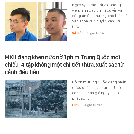
Ngày 9/8, trao đổi với phóng
viên, lãnh đạo chính quyền và
công an địa phương cho biết Hồ
Văn Khoa và Nguyễn Văn Hợi
(tức…
XÃ HỘI
-
5 giờ trước
MXH đang khen nức nở 1 phim Trung Quốc mới
chiếu: 4 tập không một chi tiết thừa, xuất sắc từ
cảnh đầu tiên
Bộ phim Trung Quốc đang nhận
được quá nhiều những lời có
cánh từ khán giả ngay sau khi
phát sóng.
CINE
-
4 giờ trước