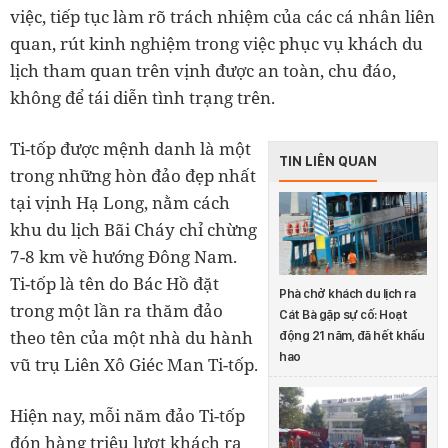
việc, tiếp tục làm rõ trách nhiệm của các cá nhân liên
quan, rút kinh nghiệm trong việc phục vụ khách du
lịch tham quan trên vịnh được an toàn, chu đáo,
không để tái diễn tình trạng trên.
Ti-tốp được mệnh danh là một
TIN LIÊN QUAN
trong những hòn đảo đẹp nhất
tại vịnh Hạ Long, nằm cách
khu du lịch Bãi Cháy chỉ chừng
7-8 km về hướng Đông Nam.
Ti-tốp là tên do Bác Hồ đặt
Phà chở khách du lịch ra
trong một lần ra thăm đảo
Cát Bà gặp sự cố: Hoạt
theo tên của một nhà du hành
động 21 năm, đã hết khấu
hao
vũ trụ Liên Xô Giéc Man Ti-tốp.
Hiện nay, mỗi năm đảo Ti-tốp
đón hàng triệu lượt khách ra