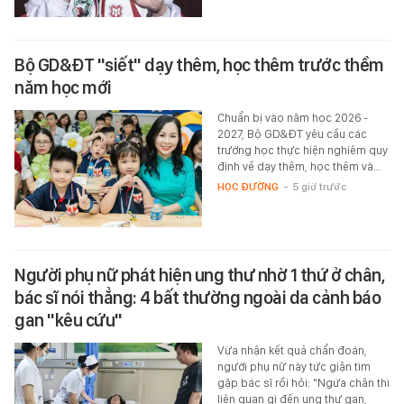
Bộ GD&ĐT "siết" dạy thêm, học thêm trước thềm
năm học mới
Chuẩn bị vào năm học 2026 -
2027, Bộ GD&ĐT yêu cầu các
trường học thực hiện nghiêm quy
định về dạy thêm, học thêm và…
HỌC ĐƯỜNG
-
5 giờ trước
Người phụ nữ phát hiện ung thư nhờ 1 thứ ở chân,
bác sĩ nói thẳng: 4 bất thường ngoài da cảnh báo
gan "kêu cứu"
Vừa nhận kết quả chẩn đoán,
người phụ nữ này tức giận tìm
gặp bác sĩ rồi hỏi: "Ngứa chân thì
liên quan gì đến ung thư gan,