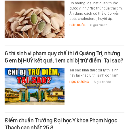
Có những loại hạt quen thuộc
được ví như "trợ thủ" của trái tim.
Ăn đúng cách có thể giúp kiểm
soát cholesterol, huyết áp.
SỨC KHỎE
-
6 giờ trước
6 thí sinh vi phạm quy chế thi ở Quảng Trị, nhưng
5 em bị HUỶ kết quả, 1 em chỉ bị trừ điểm: Tại sao?
Tại sao hình thức xử lý thí sinh
này lại khác 5 thí sinh còn lại?
HỌC ĐƯỜNG
-
6 giờ trước
Điểm chuẩn Trường Đại học Y khoa Phạm Ngọc
Thạch cao nhất 25,8