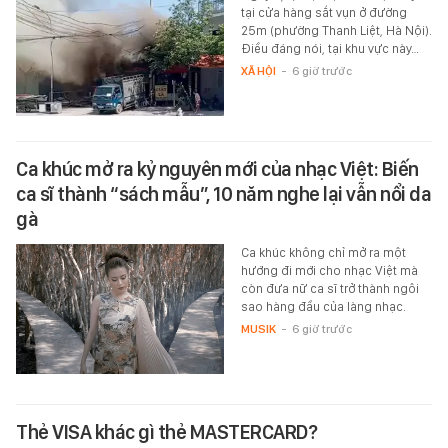
tại cửa hàng sắt vụn ở đường
25m (phường Thanh Liệt, Hà Nội).
Điều đáng nói, tại khu vực này…
XÃ HỘI
-
6 giờ trước
Ca khúc mở ra kỷ nguyên mới của nhạc Việt: Biến
ca sĩ thành “sách mẫu”, 10 năm nghe lại vẫn nổi da
gà
Ca khúc không chỉ mở ra một
hướng đi mới cho nhạc Việt mà
còn đưa nữ ca sĩ trở thành ngôi
sao hàng đầu của làng nhạc.
MUSIK
-
6 giờ trước
Thẻ VISA khác gì thẻ MASTERCARD?