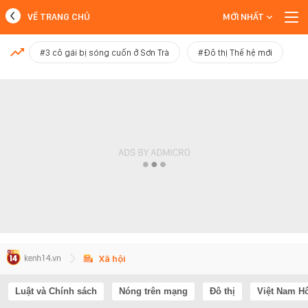
VỀ TRANG CHỦ
MỚI NHẤT
MỚI NHẤT
#3 cô gái bị sóng cuốn ở Sơn Trà
#Đô thị Thế hệ mới
Xem thêm
Xã hội
Luật và Chính sách
Nóng trên mạng
Đô thị
Việt Nam H