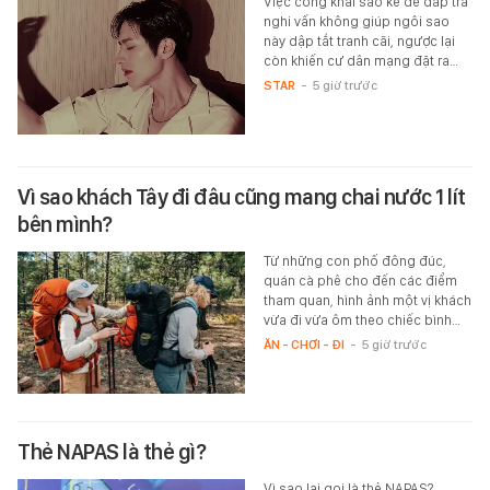
Việc công khai sao kê để đáp trả
nghi vấn không giúp ngôi sao
này dập tắt tranh cãi, ngược lại
còn khiến cư dân mạng đặt ra…
STAR
-
5 giờ trước
Vì sao khách Tây đi đâu cũng mang chai nước 1 lít
bên mình?
Từ những con phố đông đúc,
quán cà phê cho đến các điểm
tham quan, hình ảnh một vị khách
vừa đi vừa ôm theo chiếc bình…
ĂN - CHƠI - ĐI
-
5 giờ trước
Thẻ NAPAS là thẻ gì?
Vì sao lại gọi là thẻ NAPAS?