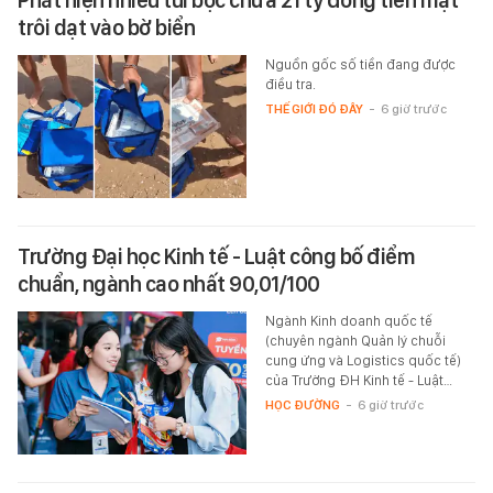
Phát hiện nhiều túi bọc chứa 21 tỷ đồng tiền mặt
trôi dạt vào bờ biển
Nguồn gốc số tiền đang được
điều tra.
THẾ GIỚI ĐÓ ĐÂY
-
6 giờ trước
Trường Đại học Kinh tế - Luật công bố điểm
chuẩn, ngành cao nhất 90,01/100
Ngành Kinh doanh quốc tế
(chuyên ngành Quản lý chuỗi
cung ứng và Logistics quốc tế)
của Trường ĐH Kinh tế - Luật…
HỌC ĐƯỜNG
-
6 giờ trước