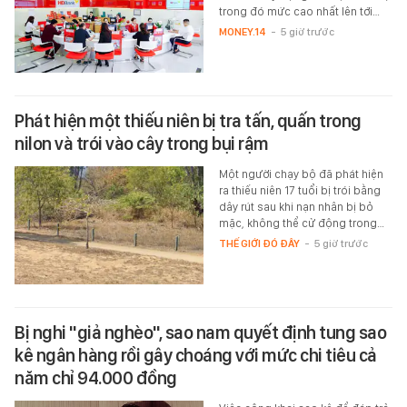
trong đó mức cao nhất lên tới…
MONEY.14
-
5 giờ trước
Phát hiện một thiếu niên bị tra tấn, quấn trong
nilon và trói vào cây trong bụi rậm
Một người chạy bộ đã phát hiện
ra thiếu niên 17 tuổi bị trói bằng
dây rút sau khi nạn nhân bị bỏ
mặc, không thể cử động trong…
THẾ GIỚI ĐÓ ĐÂY
-
5 giờ trước
Bị nghi "giả nghèo", sao nam quyết định tung sao
kê ngân hàng rồi gây choáng với mức chi tiêu cả
năm chỉ 94.000 đồng