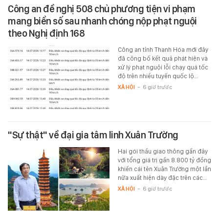
Công an đề nghị 508 chủ phương tiện vi phạm
mang biển số sau nhanh chóng nộp phạt nguội
theo Nghị định 168
Công an tỉnh Thanh Hóa mới đây
đã công bố kết quả phát hiện và
xử lý phạt nguội lỗi chạy quá tốc
độ trên nhiều tuyến quốc lộ…
XÃ HỘI
-
6 giờ trước
"Sự thật" về đại gia tâm linh Xuân Trường
Hai gói thầu giao thông gần đây
với tổng giá trị gần 8.800 tỷ đồng
khiến cái tên Xuân Trường một lần
nữa xuất hiện dày đặc trên các…
XÃ HỘI
-
6 giờ trước