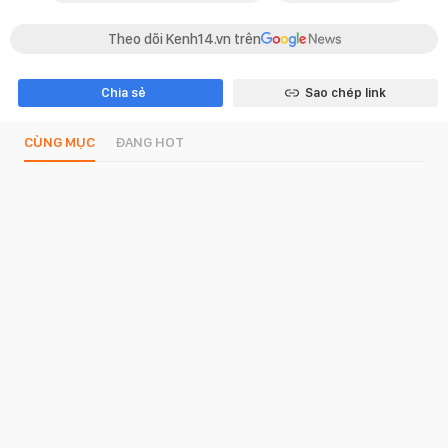
Theo dõi Kenh14.vn trên
Chia sẻ
Sao chép link
CÙNG MỤC
ĐANG HOT