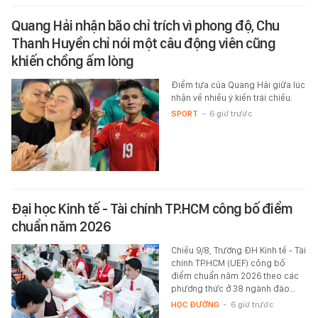
Quang Hải nhận bão chỉ trích vì phong độ, Chu
Thanh Huyền chỉ nói một câu động viên cũng
khiến chồng ấm lòng
Điểm tựa của Quang Hải giữa lúc
nhận về nhiều ý kiến trái chiều.
SPORT
-
6 giờ trước
Đại học Kinh tế - Tài chính TP.HCM công bố điểm
chuẩn năm 2026
Chiều 9/8, Trường ĐH Kinh tế - Tài
chính TP.HCM (UEF) công bố
điểm chuẩn năm 2026 theo các
phương thức ở 38 ngành đào…
HỌC ĐƯỜNG
-
6 giờ trước