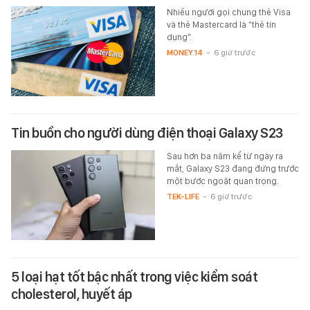
Nhiều người gọi chung thẻ Visa
và thẻ Mastercard là “thẻ tín
dụng”.
MONEY.14
-
6 giờ trước
Tin buồn cho người dùng điện thoại Galaxy S23
Sau hơn ba năm kể từ ngày ra
mắt, Galaxy S23 đang đứng trước
một bước ngoặt quan trọng.
TEK-LIFE
-
6 giờ trước
5 loại hạt tốt bậc nhất trong việc kiểm soát
cholesterol, huyết áp