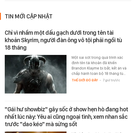
TIN MỚI CẬP NHẬT
Chỉ vì nhầm một dấu gạch dưới trong tên tài
khoản Skyrim, người đàn ông vô tội phải ngồi tù
18 tháng
Một sai sót trong quá trình xác
định tên tài khoản đã khiến
Brandon Klayme bị bắt, kết án và
chấp hành toàn bộ 18 tháng tù…
THẾ GIỚI ĐÓ ĐÂY
-
7 giờ trước
"Gái hư showbiz" gây sốc ở show hẹn hò đang hot
nhất lúc này: Yêu ai cũng ngoại tình, xem nhan sắc
trước "dao kéo" mà sửng sốt