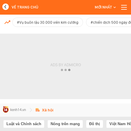
VỀ TRANG CHỦ
MỚI NHẤT
MỚI NHẤT
#Vụ buôn lậu 30.000 viên kim cương
#chiến dịch 500 ngày 
Xem thêm
Xã hội
Luật và Chính sách
Nóng trên mạng
Đô thị
Việt Nam H