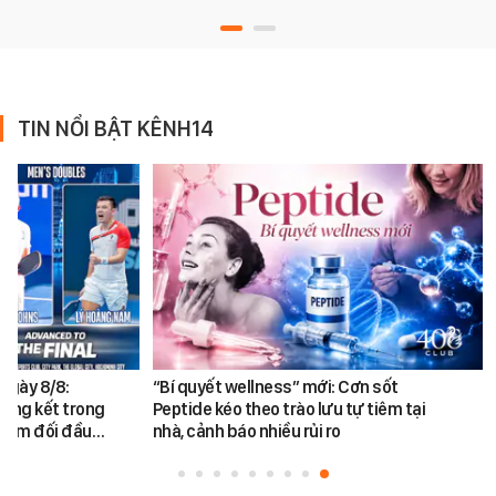
TIN NỔI BẬT KÊNH14
ngày 8/8:
“Bí quyết wellness” mới: Cơn sốt
hung kết trong
Peptide kéo theo trào lưu tự tiêm tại
 Nam đối đầu…
nhà, cảnh báo nhiều rủi ro