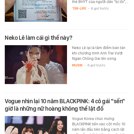
thẻ BHYT của người dân "bị lỗi",…
TEK-LIFE
-
6 giờ trước
Neko Lê làm cái gì thế này?
Neko Lê lại là tâm điểm bàn tán
khi chương trình Anh Trai Vượt
Ngàn Chông Gai lên sóng.
MUSIK
-
6 giờ trước
Vogue nhìn lại 10 năm BLACKPINK: 4 cô gái "sến"
giờ là những nữ hoàng không thể lật đổ
Vogue Korea chúc mừng
BLACKPINK tiến vào cột mốc 10
năm lần đầu tiên bằng cách lật