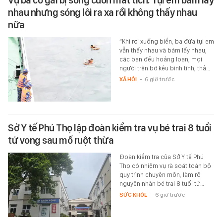
Vụ ba cô gái bị sóng cuốn mất tích: Tụi em bám lấy
nhau nhưng sóng lôi ra xa rồi không thấy nhau
nữa
“Khi rơi xuống biển, ba đứa tụi em
vẫn thấy nhau và bám lấy nhau,
các bạn đều hoảng loạn, mọi
người trên bờ kêu bình tĩnh, thả…
XÃ HỘI
-
6 giờ trước
Sở Y tế Phú Thọ lập đoàn kiểm tra vụ bé trai 8 tuổi
tử vong sau mổ ruột thừa
Đoàn kiểm tra của Sở Y tế Phú
Thọ có nhiệm vụ rà soát toàn bộ
quy trình chuyên môn, làm rõ
nguyên nhân bé trai 8 tuổi tử…
SỨC KHỎE
-
6 giờ trước