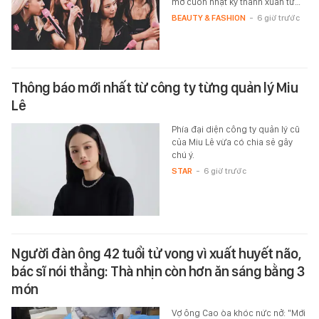
mở cuốn nhật ký thanh xuân từ…
BEAUTY & FASHION
-
6 giờ trước
Thông báo mới nhất từ công ty từng quản lý Miu
Lê
Phía đại diện công ty quản lý cũ
của Miu Lê vừa có chia sẻ gây
chú ý.
STAR
-
6 giờ trước
Người đàn ông 42 tuổi tử vong vì xuất huyết não,
bác sĩ nói thẳng: Thà nhịn còn hơn ăn sáng bằng 3
món
Vợ ông Cao òa khóc nức nở: "Mới