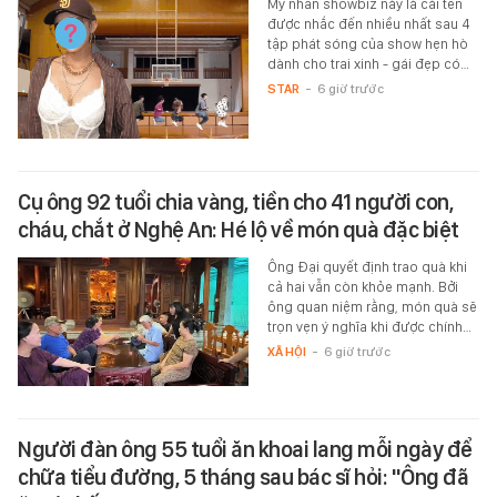
Mỹ nhân showbiz này là cái tên
được nhắc đến nhiều nhất sau 4
tập phát sóng của show hẹn hò
dành cho trai xinh - gái đẹp có…
STAR
-
6 giờ trước
Cụ ông 92 tuổi chia vàng, tiền cho 41 người con,
cháu, chắt ở Nghệ An: Hé lộ về món quà đặc biệt
Ông Đại quyết định trao quà khi
cả hai vẫn còn khỏe mạnh. Bởi
ông quan niệm rằng, món quà sẽ
trọn vẹn ý nghĩa khi được chính…
XÃ HỘI
-
6 giờ trước
Người đàn ông 55 tuổi ăn khoai lang mỗi ngày để
chữa tiểu đường, 5 tháng sau bác sĩ hỏi: "Ông đã