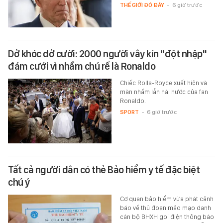
THẾ GIỚI ĐÓ ĐÂY
-
6 giờ trước
Dở khóc dở cười: 2000 người vây kín "đột nhập"
đám cưới vì nhầm chú rể là Ronaldo
Chiếc Rolls-Royce xuất hiện và
màn nhầm lẫn hài hước của fan
Ronaldo.
SPORT
-
6 giờ trước
Tất cả người dân có thẻ Bảo hiểm y tế đặc biệt
chú ý
Cơ quan bảo hiểm vừa phát cảnh
báo về thủ đoạn mảo mạo danh
cán bộ BHXH gọi điện thông báo