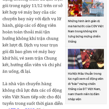
gói trong ngày 11/12 trên cơ sở
kết hợp vé máy bay của các
chuyến bay này với dịch vụ lữ
Những hình ảnh giản dị
hành, giúp các cổ động viên
mà hài hước của CĐV Việt
hoàn toàn thoải mái tận
Nam trong không khí
tưng bừng mừng chiến
hưởng không khí trận chung
thắng
kết lượt đi. Dịch vụ tour trọn
gói đã bao gồm vé máy bay
khứ hồi, vé xem trận Chung
kết, hướng dẫn viên và chi phí
ăn uống, đi lại.
Hà Nội: Mâu thuẫn trong
lúc ngồi xem cổ động viên
Là nhà vận chuyển hàng
đi "bão" mừng chiến
thắng của ĐT Việt Nam,
không chủ lực đưa các cổ động
nam thanh niên bị đâm
viên Việt Nam tiếp sức cho đội
nhập viện
tuyển trong suốt thời gian diễn