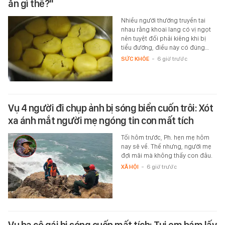
ăn gì thế?"
Nhiều người thường truyền tai
nhau rằng khoai lang có vị ngọt
nên tuyệt đối phải kiêng khi bị
tiểu đường, điều này có đúng…
SỨC KHỎE
-
6 giờ trước
Vụ 4 người đi chụp ảnh bị sóng biển cuốn trôi: Xót
xa ánh mắt người mẹ ngóng tin con mất tích
Tối hôm trước, Ph. hẹn mẹ hôm
nay sẽ về. Thế nhưng, người mẹ
đợi mãi mà không thấy con đâu.
XÃ HỘI
-
6 giờ trước