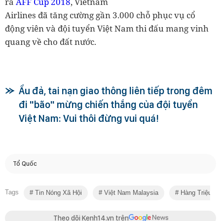
ra
AFF Cup 2018
, Vietnam
Airlines đã tăng cường gần 3.000 chỗ phục vụ cổ
động viên và đội tuyển Việt Nam thi đấu mang vinh
quang về cho đất nước.
Ẩu đả, tai nạn giao thông liên tiếp trong đêm
đi "bão" mừng chiến thắng của đội tuyển
Việt Nam: Vui thôi đừng vui quá!
Tổ Quốc
Tags
Tin Nóng Xã Hội
Việt Nam Malaysia
Hàng Triệu C
Theo dõi Kenh14.vn trên