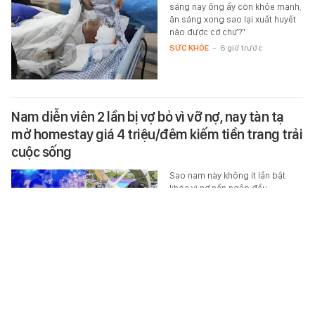
sáng nay ông ấy còn khỏe mạnh,
ăn sáng xong sao lại xuất huyết
não được cơ chứ?"
SỨC KHỎE
-
6 giờ trước
Nam diễn viên 2 lần bị vợ bỏ vì vỡ nợ, nay tàn tạ
mở homestay giá 4 triệu/đêm kiếm tiền trang trải
cuộc sống
Sao nam này không ít lần bật
khóc vì nợ nần ngập đầu.
STAR
-
6 giờ trước
Xúc động vì những lời Messi nói về người cha mà