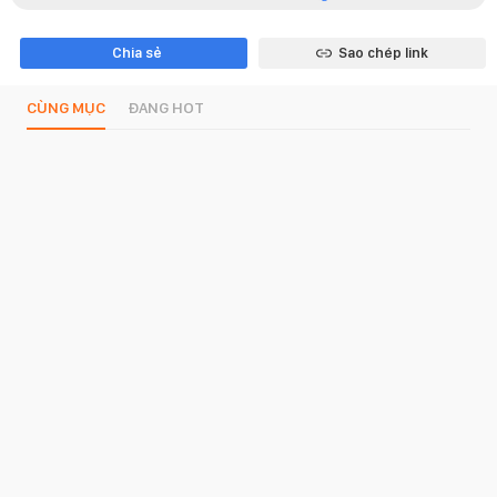
Chia sẻ
Sao chép link
CÙNG MỤC
ĐANG HOT