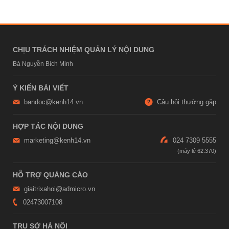
CHỊU TRÁCH NHIỆM QUẢN LÝ NỘI DUNG
Bà Nguyễn Bích Minh
Ý KIẾN BÀI VIẾT
bandoc@kenh14.vn
Câu hỏi thường gặp
HỢP TÁC NỘI DUNG
marketing@kenh14.vn
024 7309 5555
HỖ TRỢ QUẢNG CÁO
giaitrixahoi@admicro.vn
02473007108
TRỤ SỞ HÀ NỘI