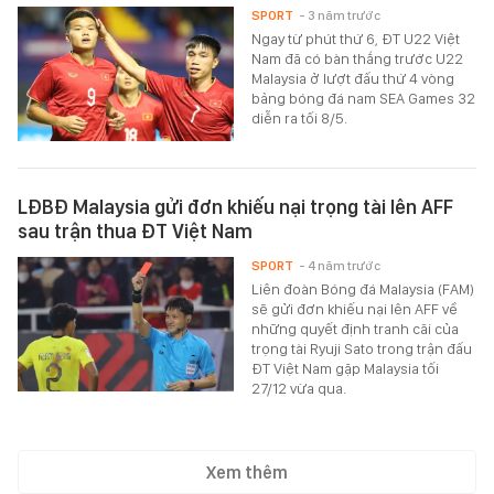
SPORT
- 3 năm trước
Ngay từ phút thứ 6, ĐT U22 Việt
Nam đã có bàn thắng trước U22
Malaysia ở lượt đấu thứ 4 vòng
bảng bóng đá nam SEA Games 32
diễn ra tối 8/5.
LĐBĐ Malaysia gửi đơn khiếu nại trọng tài lên AFF
sau trận thua ĐT Việt Nam
SPORT
- 4 năm trước
Liên đoàn Bóng đá Malaysia (FAM)
sẽ gửi đơn khiếu nại lên AFF về
những quyết định tranh cãi của
trọng tài Ryuji Sato trong trận đấu
ĐT Việt Nam gặp Malaysia tối
27/12 vừa qua.
Xem thêm