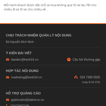
Mỗi hành khách được đặt chỗ và mua không quá 10 vé tàu Tết cho
chiều đi và 10 vé cho chiều về...
CHỊU TRÁCH NHIỆM QUẢN LÝ NỘI DUNG
Bà Nguyễn Bích Minh
Ý KIẾN BÀI VIẾT
bandoc@kenh14.vn
Câu hỏi thường gặp
HỢP TÁC NỘI DUNG
marketing@kenh14.vn
024 7309 5555
HỖ TRỢ QUẢNG CÁO
giaitrixahoi@admicro.vn
02473007108