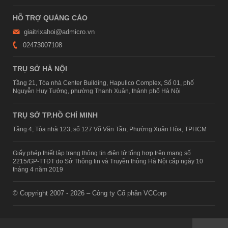
HỖ TRỢ QUẢNG CÁO
giaitrixahoi@admicro.vn
02473007108
TRỤ SỞ HÀ NỘI
Tầng 21, Tòa nhà Center Building, Hapulico Complex, Số 01, phố
Nguyễn Huy Tưởng, phường Thanh Xuân, thành phố Hà Nội
TRỤ SỞ TP.HỒ CHÍ MINH
Tầng 4, Tòa nhà 123, số 127 Võ Văn Tần, Phường Xuân Hòa, TPHCM
Giấy phép thiết lập trang thông tin điện tử tổng hợp trên mạng số
2215/GP-TTĐT do Sở Thông tin và Truyền thông Hà Nội cấp ngày 10
tháng 4 năm 2019
© Copyright 2007 - 2026 – Công ty Cổ phần VCCorp