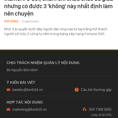
nhưng có được 3 'không' này nhất định làm
nên chuyện
ĐỜI SỐNG
- 2 năm trước
Nhờ 3 bí quyết dưới đây người đàn ông này từ tay trắng trở thành
người sở hữu 2 công ty nằm trong bảng xếp hạng Fortune 500.
CHỊU TRÁCH NHIỆM QUẢN LÝ NỘI DUNG
Bà Nguyễn Bích Minh
Ý KIẾN BÀI VIẾT
bandoc@kenh14.vn
Câu hỏi thường gặp
HỢP TÁC NỘI DUNG
marketing@kenh14.vn
024 7309 5555