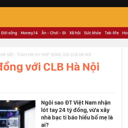
Đời sống
Money.14
Ăn - Chơi - Đi
Xã hội
Sức khỏe
Tek-life
Họ
HÀ NỘI - TUAN HAI KY HOP DONG VOI CLB HA NOI
đồng với CLB Hà Nội
Ngôi sao ĐT Việt Nam nhận
lót tay 24 tỷ đồng, vừa xây
nhà bạc tỉ báo hiếu bố mẹ là
ai?