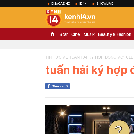
EMAGAZINE
ID.14
SHOWLIVE
Star
Ciné
Musik
Beauty & Fashion
TIN TỨC VỀ TUẤN HẢI KÝ HỢP ĐỒNG VỚI CLB 
tuấn hải ký hợp 
Chia sẻ
0