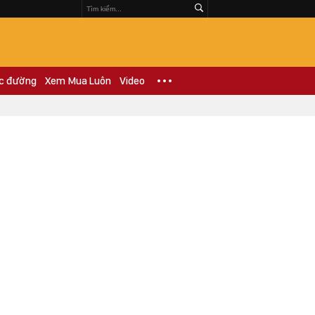
c đường
Xem Mua Luôn
Video