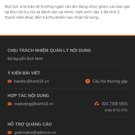
Bực tức vì bị bảo vệ trường ngăn cản khi đang chọc ghẹo các bạn gái
tại khu nội trú nữ và đánh vào vai mình, nam sinh cấp 3 đã nhờ 2
thanh niên khác đến trả thù khiến nạn nhân tử vong...
CHỊU TRÁCH NHIỆM QUẢN LÝ NỘI DUNG
Bà Nguyễn Bích Minh
Ý KIẾN BÀI VIẾT
bandoc@kenh14.vn
Câu hỏi thường gặp
HỢP TÁC NỘI DUNG
marketing@kenh14.vn
024 7309 5555
HỖ TRỢ QUẢNG CÁO
giaitrixahoi@admicro.vn