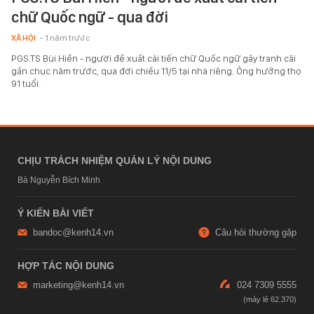
chữ Quốc ngữ - qua đời
XÃ HỘI
- 1 năm trước
PGS.TS Bùi Hiền - người đề xuất cải tiến chữ Quốc ngữ gây tranh cãi
gần chục năm trước, qua đời chiều 11/5 tại nhà riêng. Ông hưởng thọ
91 tuổi.
CHỊU TRÁCH NHIỆM QUẢN LÝ NỘI DUNG
Bà Nguyễn Bích Minh
Ý KIẾN BÀI VIẾT
bandoc@kenh14.vn
Câu hỏi thường gặp
HỢP TÁC NỘI DUNG
marketing@kenh14.vn
024 7309 5555