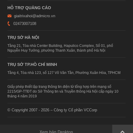
HỖ TRỢ QUẢNG CÁO
giaitrixahoi@admicro.vn
02473007108
TRỤ SỞ HÀ NỘI
Tầng 21, Tòa nhà Center Building, Hapulico Complex, Số 01, phố
Nguyễn Huy Tưởng, phường Thanh Xuân, thành phố Hà Nội
TRỤ SỞ TP.HỒ CHÍ MINH
Tầng 4, Tòa nhà 123, số 127 Võ Văn Tần, Phường Xuân Hòa, TPHCM
Giấy phép thiết lập trang thông tin điện tử tổng hợp trên mạng số
2215/GP-TTĐT do Sở Thông tin và Truyền thông Hà Nội cấp ngày 10
tháng 4 năm 2019
© Copyright 2007 - 2026 – Công ty Cổ phần VCCorp
Xem bản Desktop