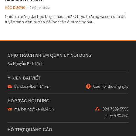
HỌC ĐƯỜNG
- 2 năm trước
Nhiều trường đại học bị giả mạo chữ ký hiệu trưởng và con dấu để
tuyển sinh viên đi trao đổi học tập ở nước ngoài.
CHỊU TRÁCH NHIỆM QUẢN LÝ NỘI DUNG
Bà Nguyễn Bích Minh
Ý KIẾN BÀI VIẾT
bandoc@kenh14.vn
Câu hỏi thường gặp
HỢP TÁC NỘI DUNG
marketing@kenh14.vn
024 7309 5555
HỖ TRỢ QUẢNG CÁO