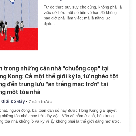
Tự do thực sự, suy cho cùng, không phải là
việc sở hữu một số tiền vô hạn để không
bao giờ phải làm việc; mà là năng lực
định…
n trong những căn nhà "chuồng cọp" tại
ng Kong: Cả một thế giới kỳ lạ, từ nghèo tột
ng đến trung lưu "ăn trắng mặc trơn" tại
ng một tòa nhà
-
 Giới Đó Đây
7 năm trước
chật, người đông, bài toán dân số này được Hong Kong giải quyết
 những tòa nhà chọc trời dày đặc. Vấn đề nằm ở chỗ, bên trong
g tòa nhà khổng lồ và kỳ vĩ ấy không phải là thế giới đáng mơ ước.