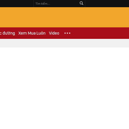
c đường
Xem Mua Luôn
Video