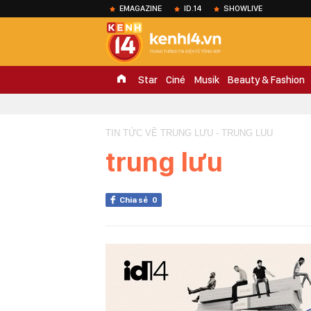
EMAGAZINE
ID.14
SHOWLIVE
Star
Ciné
Musik
Beauty & Fashion
TIN TỨC VỀ TRUNG LƯU - TRUNG LUU
trung lưu
Chia sẻ
0