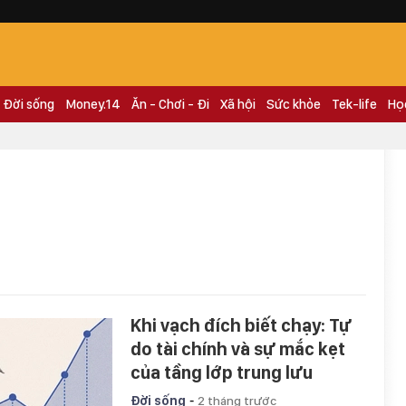
Đời sống
Money.14
Ăn - Chơi - Đi
Xã hội
Sức khỏe
Tek-life
Họ
Khi vạch đích biết chạy: Tự
do tài chính và sự mắc kẹt
của tầng lớp trung lưu
-
Đời sống
2 tháng trước