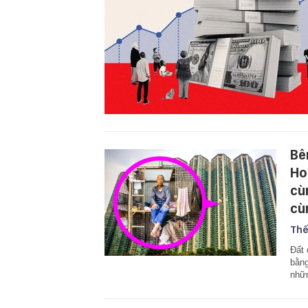
Bê
Ho
cù
cù
Thế
Đất 
bằng
nhữn