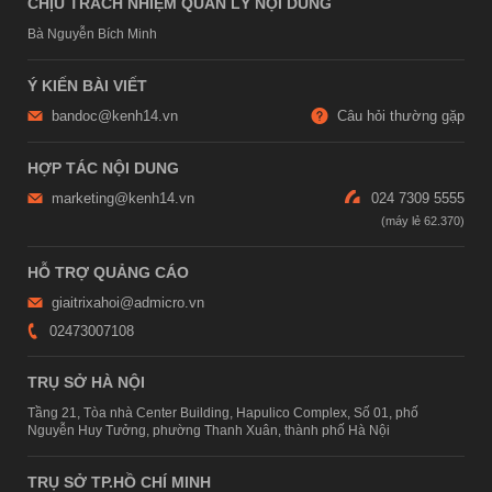
CHỊU TRÁCH NHIỆM QUẢN LÝ NỘI DUNG
Bà Nguyễn Bích Minh
Ý KIẾN BÀI VIẾT
bandoc@kenh14.vn
Câu hỏi thường gặp
HỢP TÁC NỘI DUNG
marketing@kenh14.vn
024 7309 5555
HỖ TRỢ QUẢNG CÁO
giaitrixahoi@admicro.vn
02473007108
TRỤ SỞ HÀ NỘI
Tầng 21, Tòa nhà Center Building, Hapulico Complex, Số 01, phố
Nguyễn Huy Tưởng, phường Thanh Xuân, thành phố Hà Nội
TRỤ SỞ TP.HỒ CHÍ MINH