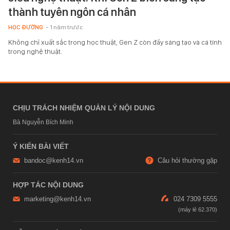
thành tuyên ngôn cá nhân
HỌC ĐƯỜNG
- 1 năm trước
Không chỉ xuất sắc trong học thuật, Gen Z còn đầy sáng tạo và cá tính
trong nghệ thuật.
CHỊU TRÁCH NHIỆM QUẢN LÝ NỘI DUNG
Bà Nguyễn Bích Minh
Ý KIẾN BÀI VIẾT
bandoc@kenh14.vn
Câu hỏi thường gặp
HỢP TÁC NỘI DUNG
marketing@kenh14.vn
024 7309 5555