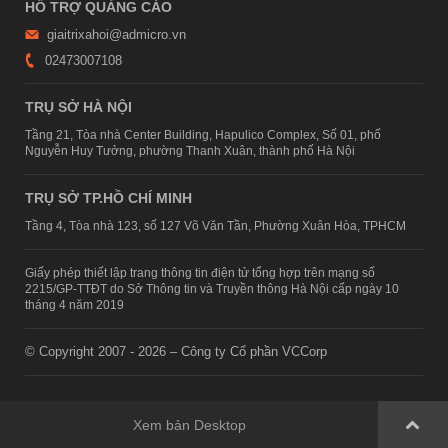
HỖ TRỢ QUẢNG CÁO
giaitrixahoi@admicro.vn
02473007108
TRỤ SỞ HÀ NỘI
Tầng 21, Tòa nhà Center Building, Hapulico Complex, Số 01, phố
Nguyễn Huy Tưởng, phường Thanh Xuân, thành phố Hà Nội
TRỤ SỞ TP.HỒ CHÍ MINH
Tầng 4, Tòa nhà 123, số 127 Võ Văn Tần, Phường Xuân Hòa, TPHCM
Giấy phép thiết lập trang thông tin điện tử tổng hợp trên mạng số
2215/GP-TTĐT do Sở Thông tin và Truyền thông Hà Nội cấp ngày 10
tháng 4 năm 2019
© Copyright 2007 - 2026 – Công ty Cổ phần VCCorp
Xem bản Desktop