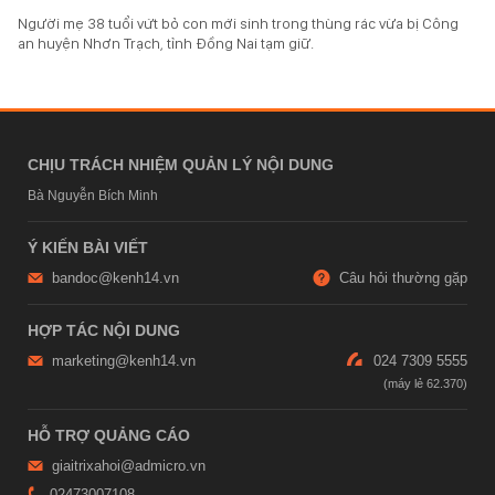
Người mẹ 38 tuổi vứt bỏ con mới sinh trong thùng rác vừa bị Công
an huyện Nhơn Trạch, tỉnh Đồng Nai tạm giữ.
CHỊU TRÁCH NHIỆM QUẢN LÝ NỘI DUNG
Bà Nguyễn Bích Minh
Ý KIẾN BÀI VIẾT
bandoc@kenh14.vn
Câu hỏi thường gặp
HỢP TÁC NỘI DUNG
marketing@kenh14.vn
024 7309 5555
HỖ TRỢ QUẢNG CÁO
giaitrixahoi@admicro.vn
02473007108