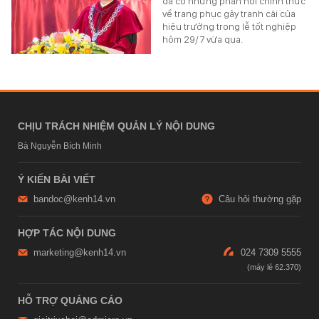
đã có những phản hồi chính thức
về trang phục gây tranh cãi của
hiệu trưởng trong lễ tốt nghiệp
hôm 29/7 vừa qua.
CHỊU TRÁCH NHIỆM QUẢN LÝ NỘI DUNG
Bà Nguyễn Bích Minh
Ý KIẾN BÀI VIẾT
bandoc@kenh14.vn
Câu hỏi thường gặp
HỢP TÁC NỘI DUNG
marketing@kenh14.vn
024 7309 5555
HỖ TRỢ QUẢNG CÁO