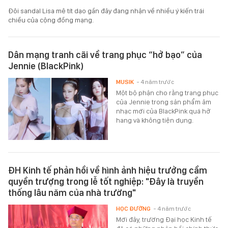
Đôi sandal Lisa mê tít dạo gần đây đang nhận về nhiều ý kiến trái
chiều của cộng đồng mạng.
Dân mạng tranh cãi về trang phục “hở bạo” của
Jennie (BlackPink)
MUSIK
- 4 năm trước
Một bộ phận cho rằng trang phục
của Jennie trong sản phẩm âm
nhạc mới của BlackPink quá hở
hang và không tiện dụng.
ĐH Kinh tế phản hồi về hình ảnh hiệu trưởng cầm
quyền trượng trong lễ tốt nghiệp: "Đây là truyền
thống lâu năm của nhà trường"
HỌC ĐƯỜNG
- 4 năm trước
Mới đây, trường Đại học Kinh tế