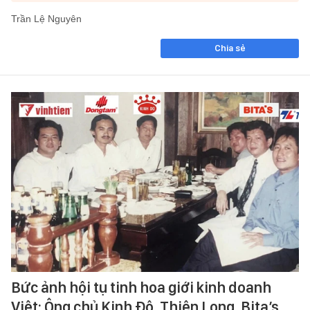
Trần Lệ Nguyên
Chia sẻ
Bức ảnh hội tụ tinh hoa giới kinh doanh
Việt: Ông chủ Kinh Đô, Thiên Long, Bita’s,