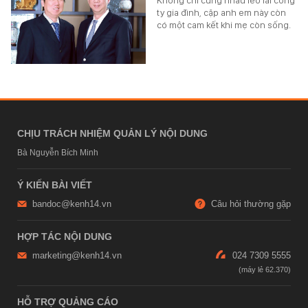
ty gia đình, cặp anh em này còn
có một cam kết khi mẹ còn sống.
CHỊU TRÁCH NHIỆM QUẢN LÝ NỘI DUNG
Bà Nguyễn Bích Minh
Ý KIẾN BÀI VIẾT
bandoc@kenh14.vn
Câu hỏi thường gặp
HỢP TÁC NỘI DUNG
marketing@kenh14.vn
024 7309 5555
HỖ TRỢ QUẢNG CÁO