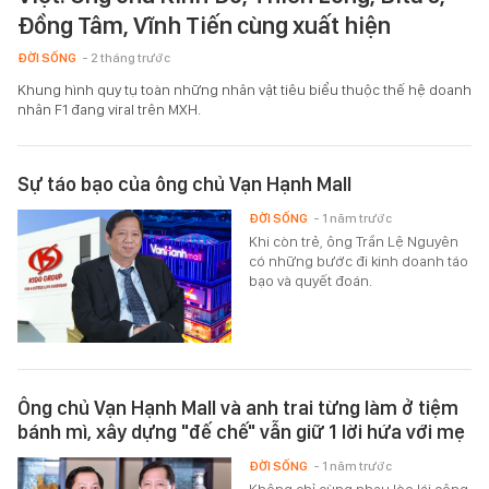
Đồng Tâm, Vĩnh Tiến cùng xuất hiện
ĐỜI SỐNG
- 2 tháng trước
Khung hình quy tụ toàn những nhân vật tiêu biểu thuộc thế hệ doanh
nhân F1 đang viral trên MXH.
Sự táo bạo của ông chủ Vạn Hạnh Mall
ĐỜI SỐNG
- 1 năm trước
Khi còn trẻ, ông Trần Lệ Nguyên
có những bước đi kinh doanh táo
bạo và quyết đoán.
Ông chủ Vạn Hạnh Mall và anh trai từng làm ở tiệm
bánh mì, xây dựng "đế chế" vẫn giữ 1 lời hứa với mẹ
ĐỜI SỐNG
- 1 năm trước
Không chỉ cùng nhau lèo lái công