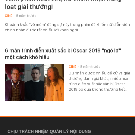
loạt giải thưởng!
CINE
- 5 năm trước
Khoảnh khắc "võ mồm" đáng sợ này trong phim đã khiến nữ diễn viên
chính nhận được rất nhiều lời khen ngợi.
6 màn trình diễn xuất sắc bị Oscar 2019 "ngó lơ"
một cách khó hiểu
CINE
- 8 năm trước
Dù nhận được nhiều đề cử và giải
thưởng danh giá khác, nhiều màn
trình diễn xuất sắc vẫn bị Oscar
2019 bỏ qua không thương tiếc.
CHỊU TRÁCH NHIỆM QUẢN LÝ NỘI DUNG