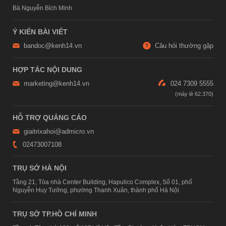
Bà Nguyễn Bích Minh
Ý KIẾN BÀI VIẾT
bandoc@kenh14.vn
Câu hỏi thường gặp
HỢP TÁC NỘI DUNG
marketing@kenh14.vn
024 7309 5555
HỖ TRỢ QUẢNG CÁO
giaitrixahoi@admicro.vn
02473007108
TRỤ SỞ HÀ NỘI
Tầng 21, Tòa nhà Center Building, Hapulico Complex, Số 01, phố
Nguyễn Huy Tưởng, phường Thanh Xuân, thành phố Hà Nội
TRỤ SỞ TP.HỒ CHÍ MINH