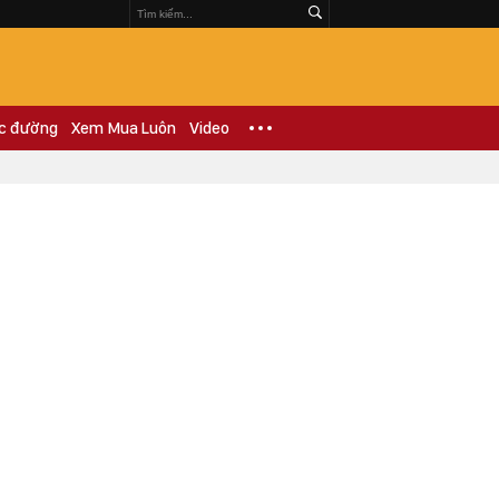
c đường
Xem Mua Luôn
Video