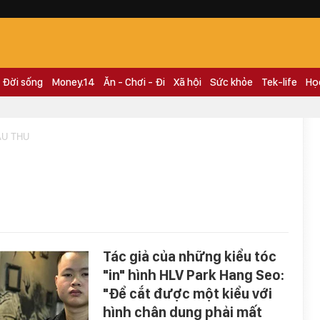
Đời sống
Money.14
Ăn - Chơi - Đi
Xã hội
Sức khỏe
Tek-life
Họ
AU THU
Tác giả của những kiểu tóc
"in" hình HLV Park Hang Seo:
"Để cắt được một kiểu với
hình chân dung phải mất