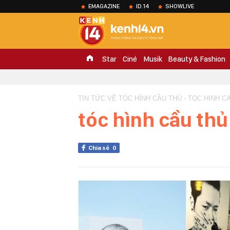
EMAGAZINE
ID.14
SHOWLIVE
Star
Ciné
Musik
Beauty & Fashion
TIN TỨC VỀ TÓC HÌNH CẦU THỦ - TOC HINH C
tóc hình cầu thủ
Chia sẻ
0