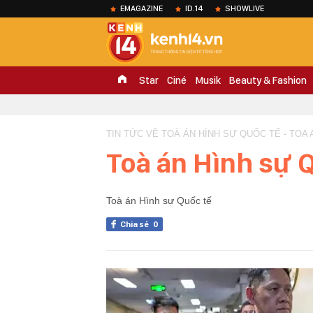
EMAGAZINE
ID.14
SHOWLIVE
Star
Ciné
Musik
Beauty & Fashion
TIN TỨC VỀ TOÀ ÁN HÌNH SỰ QUỐC TẾ - TOA 
Toà án Hình sự 
Toà án Hình sự Quốc tế
Chia sẻ
0