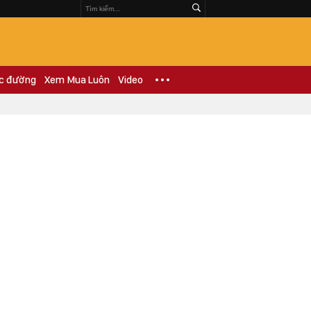
c đường
Xem Mua Luôn
Video