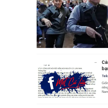
Cả
bạn
Tek
Giốn
riên
Nam,