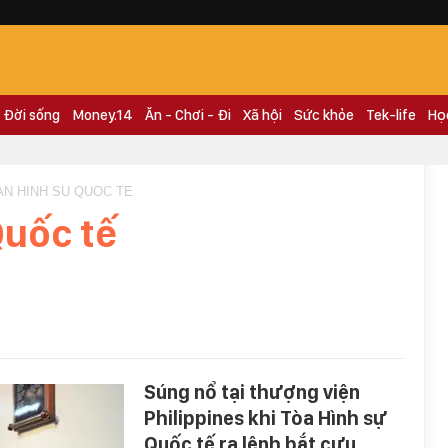
Đời sống
Money.14
Ăn - Chơi - Đi
Xã hội
Sức khỏe
Tek-life
Họ
AN HINH SU QUOC TE
Quốc tế
Súng nổ tại thượng viện
Philippines khi Tòa Hình sự
Quốc tế ra lệnh bắt cựu