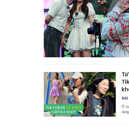
Từ
Ti
kh
Đời
Ở tu
ràng