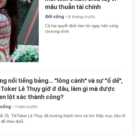
mâu thuẫn tài chính
-
Đời sống
8 tháng trước
Cả hai quyết định hẹn hò ngay trên sóng
chương trình.
ng nổi tiếng bằng... "lông cánh" và sự "ố dề",
kToker Lê Thụy giờ ở đâu, làm gì mà được
en lột xác thành công?
-
 sống
1 năm trước
ổi 25, TikToker Lê Thụy đã trưởng thành hơn và tìm thấy mục tiêu rõ
 để theo đuổi.