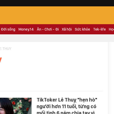
Đời sống
Money.14
Ăn - Chơi - Đi
Xã hội
Sức khỏe
Tek-life
Họ
LE THUY
y
TikToker Lê Thuỵ "hẹn hò"
người hơn 11 tuổi, từng có
mối tình 6 năm chia tay vì