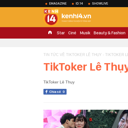
EMAGAZINE
ID.14
SHOWLIVE
Star
Ciné
Musik
Beauty & Fashion
TIN TỨC VỀ TIKTOKER LÊ THỤY - TIKTOKER 
TikToker Lê Thụ
TikToker Lê Thụy
Chia sẻ
0