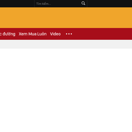
c đường
Xem Mua Luôn
Video