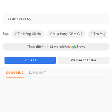
Gia đình và xã hội
Tags
Tin Nóng Xã Hội
Mua Hàng Giảm Giá
Thưởng Tết 
Theo dõi Kenh14.vn trên
Chia sẻ
Sao chép link
CÙNG MỤC
ĐANG HOT