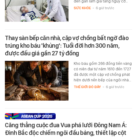
đến gần làm gia tăng nguy cơ…
SỨC KHỎE
-
6 giờ trước
Thay sàn bếp căn nhà, cặp vợ chồng bất ngờ đào
trúng kho báu 'khủng': Tuổi đời hơn 300 năm,
được đấu giá gần 27 tỷ đồng
Kho báu gồm 266 đồng tiền vàng
có niên đại từ năm 1610 đến 1727
đã được một cặp vợ chồng phát
hiện dưới nền bếp của ngôi nhà…
THẾ GIỚI ĐÓ ĐÂY
-
6 giờ trước
Căng thẳng cuộc đua Vua phá lưới Đông Nam Á:
Đình Bắc độc chiếm ngôi đầu bảng, thiết lập cột