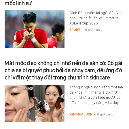
mốc lịch sử
Đình Bắc chiếm lại ngôi đầu Vua
phá lưới, thiết lập kỷ lục mới tại
ASEAN Cup 2026.
SPORT
-
6 giờ trước
Mặt mộc đẹp không chỉ nhờ nền da sẵn có: Cô gái
chia sẻ bí quyết phục hồi da nhạy cảm, dễ ửng đỏ
chỉ với một thay đổi trong chu trình skincare
Không ít người nghĩ rằng một làn
da khỏe, mịn màng là do "trời
cho". Nhưng với nhiều người sở
hữu làn da nhạy cảm, việc duy
trì…
XEM MUA LUÔN
-
6 giờ trước