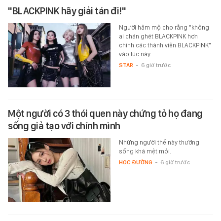
"BLACKPINK hãy giải tán đi!"
Người hâm mộ cho rằng "không
ai chán ghét BLACKPINK hơn
chính các thành viên BLACKPINK"
vào lúc này.
STAR
-
6 giờ trước
Một người có 3 thói quen này chứng tỏ họ đang
sống giả tạo với chính mình
Những người thế này thường
sống khá mệt mỏi.
HỌC ĐƯỜNG
-
6 giờ trước