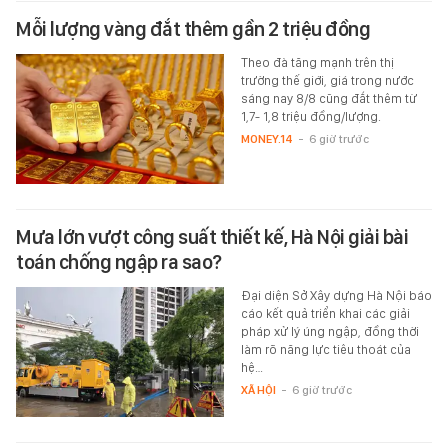
Mỗi lượng vàng đắt thêm gần 2 triệu đồng
Theo đà tăng mạnh trên thị
trường thế giới, giá trong nước
sáng nay 8/8 cũng đắt thêm từ
1,7- 1,8 triệu đồng/lượng.
MONEY.14
-
6 giờ trước
Mưa lớn vượt công suất thiết kế, Hà Nội giải bài
toán chống ngập ra sao?
Đại diện Sở Xây dựng Hà Nội báo
cáo kết quả triển khai các giải
pháp xử lý úng ngập, đồng thời
làm rõ năng lực tiêu thoát của
hệ…
XÃ HỘI
-
6 giờ trước