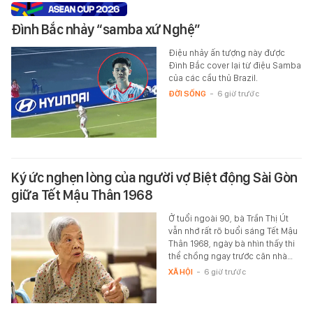
Đình Bắc nhảy “samba xứ Nghệ”
Điệu nhảy ấn tượng này được
Đình Bắc cover lại từ điệu Samba
của các cầu thủ Brazil.
ĐỜI SỐNG
-
6 giờ trước
Ký ức nghẹn lòng của người vợ Biệt động Sài Gòn
giữa Tết Mậu Thân 1968
Ở tuổi ngoài 90, bà Trần Thị Út
vẫn nhớ rất rõ buổi sáng Tết Mậu
Thân 1968, ngày bà nhìn thấy thi
thể chồng ngay trước căn nhà…
XÃ HỘI
-
6 giờ trước