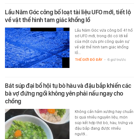
Lầu Năm Góc công bố loạt tài liệu UFO mới, tiết lộ
về vật thể hình tam giác khổng lồ
Lầu Năm Góc vừa công bố 41 hồ
sơ UFO mới, trong đó có lời kể
của một cựu phi công quân sự
về vật thể hình tam giác khổng
lồ…
THẾ GIỚI ĐÓ ĐÂY
-
6 giờ trước
Bát súp đại bổ hội tụ bò hàu và đậu bắp khiến các
bà vợ đứng ngồi không yên phải nấu ngay cho
chồng
Không cần hầm xương hay chuẩn
bị quá nhiều nguyên liệu, món
súp kết hợp thịt bò, hàu, trứng và
đậu bắp đang được nhiều
người…