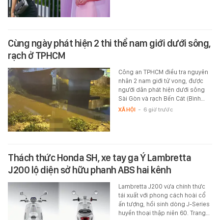
Cùng ngày phát hiện 2 thi thể nam giới dưới sông,
rạch ở TPHCM
Công an TPHCM điều tra nguyên
nhân 2 nam giới tử vong, được
người dân phát hiện dưới sông
Sài Gòn và rạch Bến Cát (Bình…
XÃ HỘI
-
6 giờ trước
Thách thức Honda SH, xe tay ga Ý Lambretta
J200 lộ diện sở hữu phanh ABS hai kênh
Lambretta J200 vừa chính thức
tái xuất với phong cách hoài cổ
ấn tượng, hồi sinh dòng J-Series
huyền thoại thập niên 60. Trang…