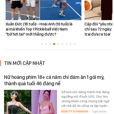
Xuân Đức (18 tuổi) - Hoài Anh (16 tuổi) là
Cặp đôi "yêu nha
ai mà khiến Top 1 Pickleball Việt Nam
chỉ sau 72 ngày: 
"bở hơi tai" mới thắng được?
trai đưa ra tòa!
TIN MỚI CẬP NHẬT
Nữ hoàng phim 18+ cả năm chỉ dám ăn 1 gói mỳ,
thành quả tuổi 46 đáng nể
Sở hữu vóc dáng mảnh mai đáng
ngưỡng mộ ở tuổi U50, Cho Yeo
Jeong khiến công chúng bất ngờ
với chế độ ăn uống và tập luyện…
BEAUTY & FASHION
-
7 giờ trước