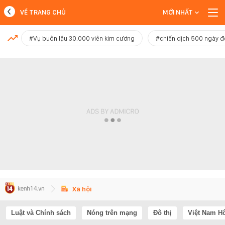
VỀ TRANG CHỦ
MỚI NHẤT
MỚI NHẤT
#Vụ buôn lậu 30.000 viên kim cương
#chiến dịch 500 ngày 
Xem thêm
Xã hội
Luật và Chính sách
Nóng trên mạng
Đô thị
Việt Nam H