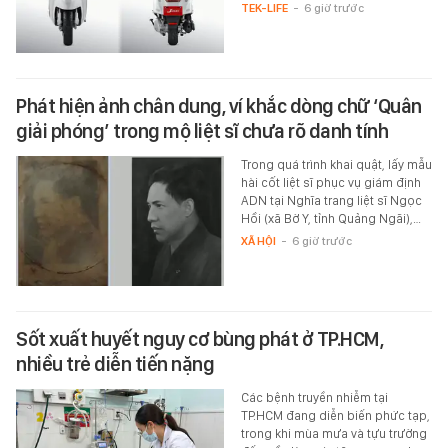
TEK-LIFE
-
6 giờ trước
Phát hiện ảnh chân dung, ví khắc dòng chữ ‘Quân
giải phóng’ trong mộ liệt sĩ chưa rõ danh tính
Trong quá trình khai quật, lấy mẫu
hài cốt liệt sĩ phục vụ giám định
ADN tại Nghĩa trang liệt sĩ Ngọc
Hồi (xã Bờ Y, tỉnh Quảng Ngãi),…
XÃ HỘI
-
6 giờ trước
Sốt xuất huyết nguy cơ bùng phát ở TP.HCM,
nhiều trẻ diễn tiến nặng
Các bệnh truyền nhiễm tại
TP.HCM đang diễn biến phức tạp,
trong khi mùa mưa và tựu trường