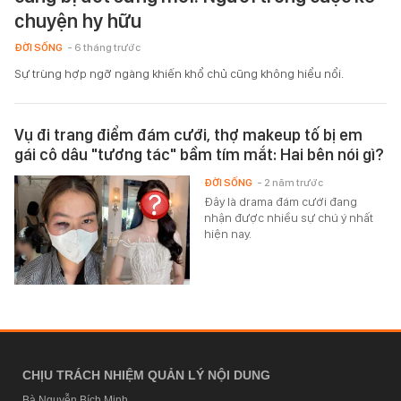
chuyện hy hữu
ĐỜI SỐNG
- 6 tháng trước
Sự trùng hợp ngỡ ngàng khiến khổ chủ cũng không hiểu nổi.
Vụ đi trang điểm đám cưới, thợ makeup tố bị em
gái cô dâu "tương tác" bầm tím mắt: Hai bên nói gì?
ĐỜI SỐNG
- 2 năm trước
Đây là drama đám cưới đang
nhận được nhiều sự chú ý nhất
hiện nay.
CHỊU TRÁCH NHIỆM QUẢN LÝ NỘI DUNG
Bà Nguyễn Bích Minh