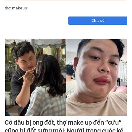
thợ makeup
Chia sẻ
Cô dâu bị ong đốt, thợ make up đến “cứu”
cũng bị đốt sưng môi: Người trong cuộc kể