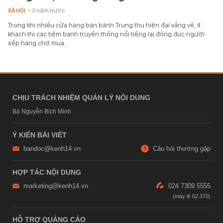
XÃ HỘI
- 3 năm trước
Trong khi nhiều cửa hàng bán bánh Trung thu hiện đại vắng vẻ, ít
khách thì các tiệm bánh truyền thống nổi tiếng lại đông đúc người
xếp hàng chờ mua.
CHỊU TRÁCH NHIỆM QUẢN LÝ NỘI DUNG
Bà Nguyễn Bích Minh
Ý KIẾN BÀI VIẾT
bandoc@kenh14.vn
Câu hỏi thường gặp
HỢP TÁC NỘI DUNG
marketing@kenh14.vn
024 7309 5555
HỖ TRỢ QUẢNG CÁO