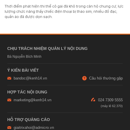
Thời điểm phát hiện thi thể cô gái đã khô trong căn hộ chung cư, lực
lượng chức năng thấy chiếc điện thoại bị tháo sim, nhiều đồ đạc,
quần áo đã được dọn sạch.
CHỊU TRÁCH NHIỆM QUẢN LÝ NỘI DUNG
Bà Nguyễn Bích Minh
Ý KIẾN BÀI VIẾT
bandoc@kenh14.vn
Câu hỏi thường gặp
HỢP TÁC NỘI DUNG
marketing@kenh14.vn
024 7309 5555
HỖ TRỢ QUẢNG CÁO
giaitrixahoi@admicro.vn