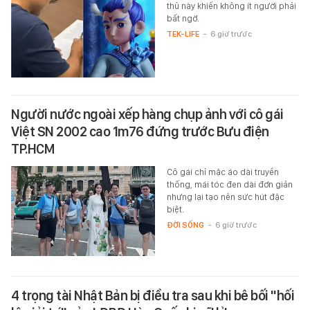
thủ này khiến không ít người phải
bất ngờ.
TEK-LIFE
-
6 giờ trước
Người nước ngoài xếp hàng chụp ảnh với cô gái
Việt SN 2002 cao 1m76 đứng trước Bưu điện
TP.HCM
Cô gái chỉ mặc áo dài truyền
thống, mái tóc đen dài đơn giản
nhưng lại tạo nên sức hút đặc
biệt.
ĐỜI SỐNG
-
6 giờ trước
4 trọng tài Nhật Bản bị điều tra sau khi bê bối "hối