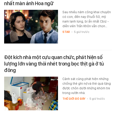
nhất màn ảnh Hoa ngữ
Sau nhiều năm công khai chuyện
có con, đến nay ở tuổi 50, mỹ
nam lạnh lùng, bí ẩn nhất Cbiz -
diễn viên Trần Khôn vẫn chọn…
STAR
-
5 giờ trước
Đột kích nhà một cựu quan chức, phát hiện số
lượng lớn vàng thỏi nhét trong bọc thịt gà ở tủ
đông
Cảnh sát cũng phát hiện những
chồng thẻ ghi nợ và thẻ quà tặng
được chôn dưới những khóm tre
trong vườn nhà.
THẾ GIỚI ĐÓ ĐÂY
-
5 giờ trước