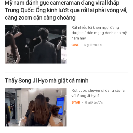
Mỹ nam đánh gục cameraman đang viral khắp
Trung Quốc: Ống kính lướt qua rồi lại phải vòng về,
càng zoom cận càng choáng
Rất nhiều lời khen ngợi đang
được cư dân mạng dành cho mỹ
nam này.
CINE
-
6 giờ trước
Thấy Song Ji Hyo mà giật cả mình
Rốt cuộc chuyện gì đang xảy ra
với Song Ji Hyo?
STAR
-
6 giờ trước