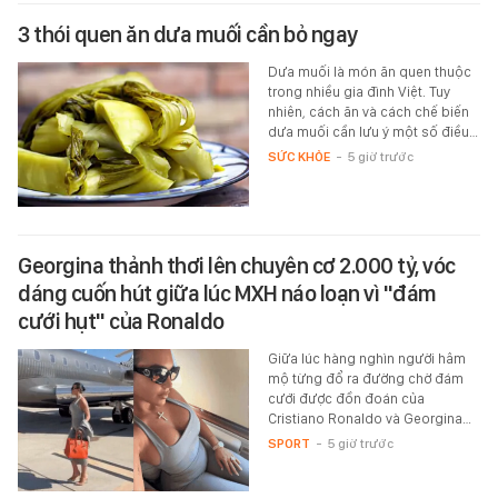
3 thói quen ăn dưa muối cần bỏ ngay
Dưa muối là món ăn quen thuộc
trong nhiều gia đình Việt. Tuy
nhiên, cách ăn và cách chế biến
dưa muối cần lưu ý một số điều…
SỨC KHỎE
-
5 giờ trước
Georgina thảnh thơi lên chuyên cơ 2.000 tỷ, vóc
dáng cuốn hút giữa lúc MXH náo loạn vì "đám
cưới hụt" của Ronaldo
Giữa lúc hàng nghìn người hâm
mộ từng đổ ra đường chờ đám
cưới được đồn đoán của
Cristiano Ronaldo và Georgina…
SPORT
-
5 giờ trước