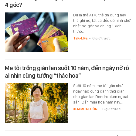
4 góc?
Dù là thẻ ATM, thẻ tín dụng hay
thẻ ghi nợ, tất cả đều có hình chữ
nhật bo góc và chung 1 kích
thước.
TEK-LIFE
-
6 giờ trước
Mẹ tôi trồng giàn lan suốt 10 năm, đến ngày nở rộ
ai nhìn cũng tưởng “thác hoa”
Suốt 10 năm, mẹ tôi gần như
ngày nào cũng dành thời gian
cho giàn lan Dendrobium ngoài
sân. Đến mùa hoa năm nay,…
XEM MUA LUÔN
-
6 giờ trước