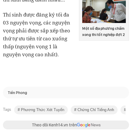
Thí sinh được đăng ký tối đa
03 nguyện vọng, các nguyện
Một số địa phương chấm
vọng phải được sắp xếp theo
xong thi tốt nghiệp đợt 2
thứ tự ưu tiên từ cao xuống
thấp (nguyện vọng 1 là
nguyện vọng cao nhất).
Tiền Phong
Tags
Phương Thức Xét Tuyển
Chứng Chỉ Tiếng Anh
Kết
Theo dõi Kenh14.vn trên