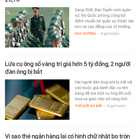
Sáng 10/8, Ban Tuyển sinh quân
sự, Bộ Quốc phòng công bố
điểm chuẩn hệ quân sự ở bậc đại
học và cao đẳng của 23 trường…
HỌC ĐƯỜNG
-
6 giờ trước
Lừa cụ ông số vàng trị giá hơn 5 tỷ đồng, 2 người
đàn ông bị bắt
Hai người đàn ông vừa bị bắt với
cáo buộc giả danh đặc vụ liên
bang để lừa một cụ ông 85 tuổi
mua và giao nộp số vàng thỏi…
THẾ GIỚI ĐÓ ĐÂY
-
6 giờ trước
Vì sao thẻ ngân hàng lại có hình chữ nhật bo tròn