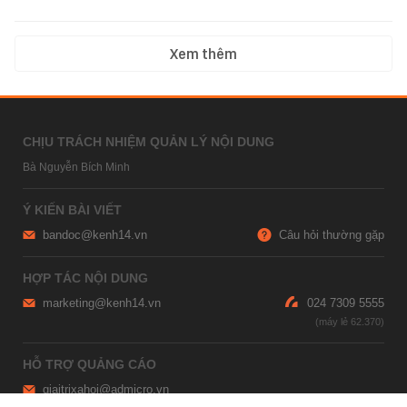
Xem thêm
CHỊU TRÁCH NHIỆM QUẢN LÝ NỘI DUNG
Bà Nguyễn Bích Minh
Ý KIẾN BÀI VIẾT
bandoc@kenh14.vn
Câu hỏi thường gặp
HỢP TÁC NỘI DUNG
marketing@kenh14.vn
024 7309 5555
HỖ TRỢ QUẢNG CÁO
giaitrixahoi@admicro.vn