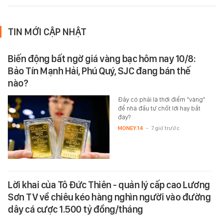
TIN MỚI CẬP NHẬT
Biến động bất ngờ giá vàng bạc hôm nay 10/8:
Bảo Tín Mạnh Hải, Phú Quý, SJC đang bán thế
nào?
Đây có phải là thời điểm "vàng"
để nhà đầu tư chốt lời hay bắt
đáy?
MONEY.14
-
7 giờ trước
Lời khai của Tô Đức Thiên - quản lý cấp cao Lương
Sơn TV về chiêu kéo hàng nghìn người vào đường
dây cá cược 1.500 tỷ đồng/tháng