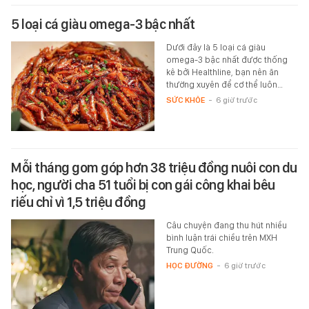
5 loại cá giàu omega-3 bậc nhất
Dưới đây là 5 loại cá giàu
omega-3 bậc nhất được thống
kê bởi Healthline, bạn nên ăn
thường xuyên để cơ thể luôn…
SỨC KHỎE
-
6 giờ trước
Mỗi tháng gom góp hơn 38 triệu đồng nuôi con du
học, người cha 51 tuổi bị con gái công khai bêu
riếu chỉ vì 1,5 triệu đồng
Câu chuyện đang thu hút nhiều
bình luận trái chiều trên MXH
Trung Quốc.
HỌC ĐƯỜNG
-
6 giờ trước