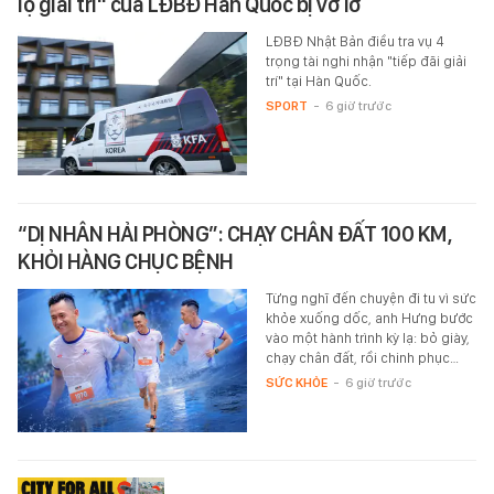
lộ giải trí" của LĐBĐ Hàn Quốc bị vỡ lở
LĐBĐ Nhật Bản điều tra vụ 4
trọng tài nghi nhận "tiếp đãi giải
trí" tại Hàn Quốc.
SPORT
-
6 giờ trước
“DỊ NHÂN HẢI PHÒNG”: CHẠY CHÂN ĐẤT 100 KM,
KHỎI HÀNG CHỤC BỆNH
Từng nghĩ đến chuyện đi tu vì sức
khỏe xuống dốc, anh Hưng bước
vào một hành trình kỳ lạ: bỏ giày,
chạy chân đất, rồi chinh phục…
SỨC KHỎE
-
6 giờ trước