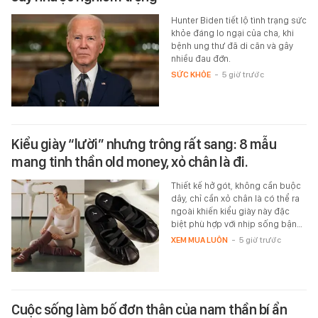
Hunter Biden tiết lộ tình trạng sức
khỏe đáng lo ngại của cha, khi
bệnh ung thư đã di căn và gây
nhiều đau đớn.
SỨC KHỎE
-
5 giờ trước
Kiểu giày “lười” nhưng trông rất sang: 8 mẫu
mang tinh thần old money, xỏ chân là đi.
Thiết kế hở gót, không cần buộc
dây, chỉ cần xỏ chân là có thể ra
ngoài khiến kiểu giày này đặc
biệt phù hợp với nhịp sống bận…
XEM MUA LUÔN
-
5 giờ trước
Cuộc sống làm bố đơn thân của nam thần bí ẩn