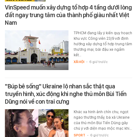
VinSpeed muốn xây dựng tổ hợp 4 tầng dưới lòng
đất ngay trung tâm của thành phố giàu nhất Việt
Nam
TPHCM đang lấy ý kiến quy hoạch
khu vực Công viên 23/9 với định
hướng xây dựng tổ hợp trung tâm
thương mại, bãi đậu xe ngầm
kết…
XÃ HỘI
-
6 giờ trước
"Búp bê sống" Ukraine lộ nhan sắc thật qua
truyền hình, xúc động khi nghe thủ môn Bùi Tiến
Dũng nói về con trai cưng
Khác xa hình ảnh chỉn chu, ngọt
ngào thường thấy, bà xã Ukraine
của thủ môn Bùi Tiến Dũng gây
chú ý với diện mạo mộc mạc khi…
SPORT
-
6 giờ trước