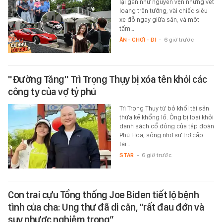
lại gần như nguyên vẹn những vết
loang trên tường, vài chiếc siêu
xe đỗ ngay giữa sân, và một
tấm…
ĂN - CHƠI - ĐI
-
6 giờ trước
"Đường Tăng" Trì Trọng Thụy bị xóa tên khỏi các
công ty của vợ tỷ phú
Trì Trọng Thụy từ bỏ khối tài sản
thừa kế khổng lồ. Ông bị loại khỏi
danh sách cổ đông của tập đoàn
Phú Hoa, sống nhờ sự trợ cấp
tài…
STAR
-
6 giờ trước
Con trai cựu Tổng thống Joe Biden tiết lộ bệnh
tình của cha: Ung thư đã di căn, “rất đau đớn và
suy nhược nghiêm trọng”