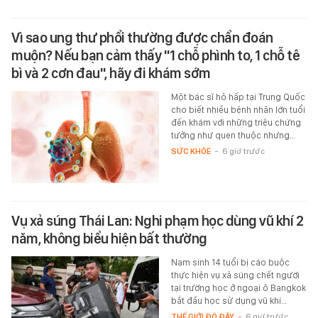
Vì sao ung thư phổi thường được chẩn đoán
muộn? Nếu bạn cảm thấy "1 chỗ phình to, 1 chỗ tê
bì và 2 cơn đau", hãy đi khám sớm
Một bác sĩ hô hấp tại Trung Quốc
cho biết nhiều bệnh nhân lớn tuổi
đến khám với những triệu chứng
tưởng như quen thuộc nhưng…
SỨC KHỎE
-
6 giờ trước
Vụ xả súng Thái Lan: Nghi phạm học dùng vũ khí 2
năm, không biểu hiện bất thường
Nam sinh 14 tuổi bị cáo buộc
thực hiện vụ xả súng chết người
tại trường học ở ngoại ô Bangkok
bắt đầu học sử dụng vũ khí…
THẾ GIỚI ĐÓ ĐÂY
-
6 giờ trước