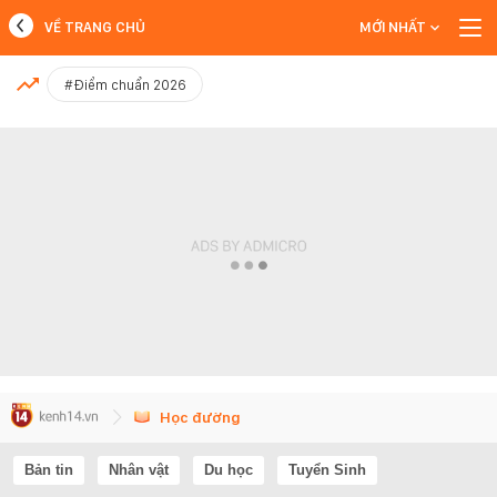
VỀ TRANG CHỦ
MỚI NHẤT
MỚI NHẤT
#Điểm chuẩn 2026
Xem thêm
Học đường
Bản tin
Nhân vật
Du học
Tuyển Sinh