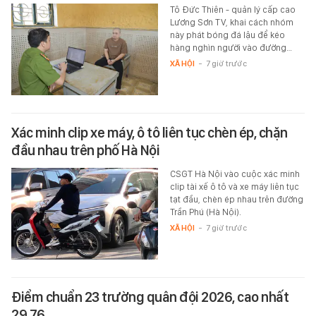
Tô Đức Thiên - quản lý cấp cao
Lương Sơn TV, khai cách nhóm
này phát bóng đá lậu để kéo
hàng nghìn người vào đường…
XÃ HỘI
-
7 giờ trước
Xác minh clip xe máy, ô tô liên tục chèn ép, chặn
đầu nhau trên phố Hà Nội
CSGT Hà Nội vào cuộc xác minh
clip tài xế ô tô và xe máy liên tục
tạt đầu, chèn ép nhau trên đường
Trần Phú (Hà Nội).
XÃ HỘI
-
7 giờ trước
Điểm chuẩn 23 trường quân đội 2026, cao nhất
29,76