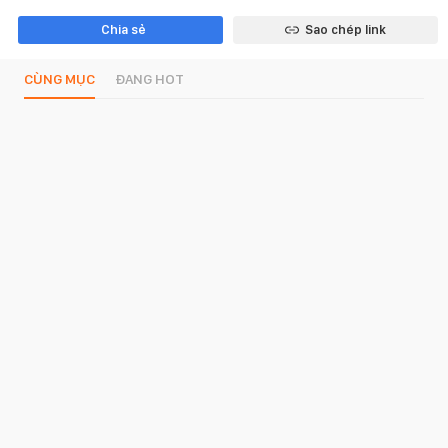
Chia sẻ
Sao chép link
CÙNG MỤC
ĐANG HOT