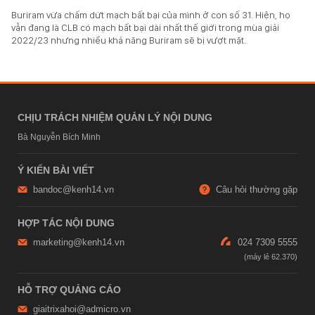
Buriram vừa chấm dứt mạch bất bại của mình ở con số 31. Hiện, họ
vẫn đang là CLB có mạch bất bại dài nhất thế giới trong mùa giải
2022/23 nhưng nhiều khả năng Buriram sẽ bị vượt mặt.
CHỊU TRÁCH NHIỆM QUẢN LÝ NỘI DUNG
Bà Nguyễn Bích Minh
Ý KIẾN BÀI VIẾT
bandoc@kenh14.vn
Câu hỏi thường gặp
HỢP TÁC NỘI DUNG
marketing@kenh14.vn
024 7309 5555
HỖ TRỢ QUẢNG CÁO
giaitrixahoi@admicro.vn