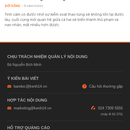
ĐỜI SỐNG
- 5 năm trước
Tình cảm có được nhờ sự kiểm soát thao túng sẽ không tồn tại được
lâu, cuối cùng mối quan hệ giữa cả hai sẽ biến thành thủ phạm và
nạn nhân, mất nhiều hơn được.
CHỊU TRÁCH NHIỆM QUẢN LÝ NỘI DUNG
Bà Nguyễn Bích Minh
Ý KIẾN BÀI VIẾT
bandoc@kenh14.vn
Câu hỏi thường gặp
HỢP TÁC NỘI DUNG
marketing@kenh14.vn
024 7309 5555
HỖ TRỢ QUẢNG CÁO