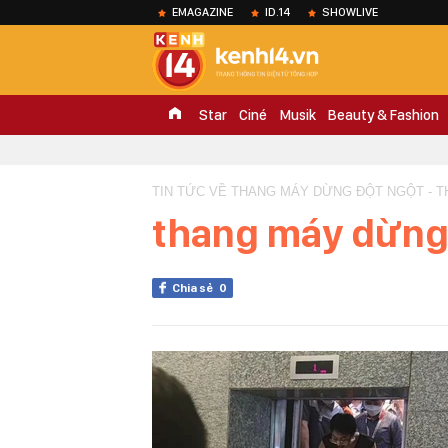
EMAGAZINE
ID.14
SHOWLIVE
Star
Ciné
Musik
Beauty & Fashion
TIN TỨC VỀ THANG MÁY DỪNG ĐỘT NGỘT - 
thang máy dừng
Chia sẻ
0