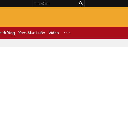
c đường
Xem Mua Luôn
Video