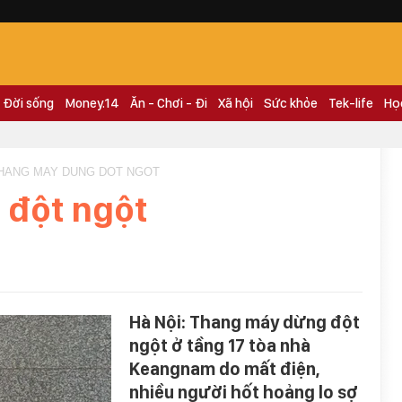
Đời sống
Money.14
Ăn - Chơi - Đi
Xã hội
Sức khỏe
Tek-life
Họ
THANG MAY DUNG DOT NGOT
 đột ngột
Hà Nội: Thang máy dừng đột
ngột ở tầng 17 tòa nhà
Keangnam do mất điện,
nhiều người hốt hoảng lo sợ