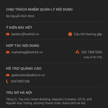
CHỊU TRÁCH NHIỆM QUẢN LÝ NỘI DUNG
Bà Nguyễn Bích Minh
Ý KIẾN BÀI VIẾT
bandoc@kenh14.vn
Câu hỏi thường gặp
HỢP TÁC NỘI DUNG
marketing@kenh14.vn
024 7309 5555
HỖ TRỢ QUẢNG CÁO
giaitrixahoi@admicro.vn
02473007108
TRỤ SỞ HÀ NỘI
Tầng 21, Tòa nhà Center Building, Hapulico Complex, Số 01, phố
Nguyễn Huy Tưởng, phường Thanh Xuân, thành phố Hà Nội