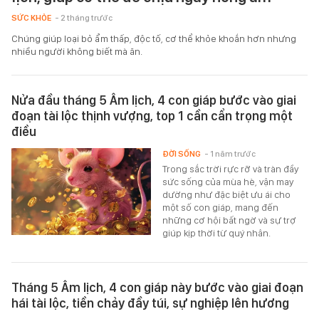
SỨC KHỎE
- 2 tháng trước
Chúng giúp loại bỏ ẩm thấp, độc tố, cơ thể khỏe khoắn hơn nhưng
nhiều người không biết mà ăn.
Nửa đầu tháng 5 Âm lịch, 4 con giáp bước vào giai
đoạn tài lộc thịnh vượng, top 1 cần cẩn trọng một
điều
ĐỜI SỐNG
- 1 năm trước
Trong sắc trời rực rỡ và tràn đầy
sức sống của mùa hè, vận may
dường như đặc biệt ưu ái cho
một số con giáp, mang đến
những cơ hội bất ngờ và sự trợ
giúp kịp thời từ quý nhân.
Tháng 5 Âm lịch, 4 con giáp này bước vào giai đoạn
hái tài lộc, tiền chảy đầy túi, sự nghiệp lên hương