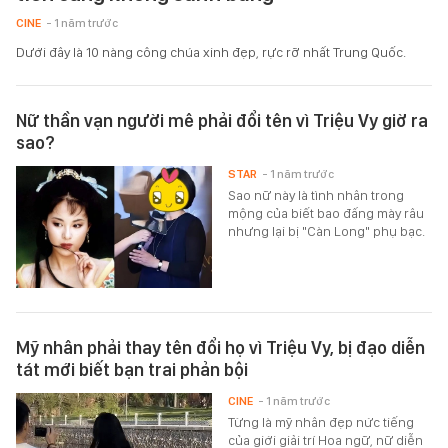
CINE
- 1 năm trước
Dưới đây là 10 nàng công chúa xinh đẹp, rực rỡ nhất Trung Quốc.
Nữ thần vạn người mê phải đổi tên vì Triệu Vy giờ ra
sao?
STAR
- 1 năm trước
Sao nữ này là tình nhân trong
mộng của biết bao đấng mày râu
nhưng lại bị "Càn Long" phụ bạc.
Mỹ nhân phải thay tên đổi họ vì Triệu Vy, bị đạo diễn
tát mới biết bạn trai phản bội
CINE
- 1 năm trước
Từng là mỹ nhân đẹp nức tiếng
của giới giải trí Hoa ngữ, nữ diễn