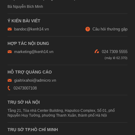
Bà Nguyễn Bích Minh
Ý KIẾN BÀI VIẾT
bandoc@kenh14.vn
Câu hỏi thường gặp
HỢP TÁC NỘI DUNG
marketing@kenh14.vn
024 7309 5555
HỖ TRỢ QUẢNG CÁO
giaitrixahoi@admicro.vn
02473007108
TRỤ SỞ HÀ NỘI
Tầng 21, Tòa nhà Center Building, Hapulico Complex, Số 01, phố
Nguyễn Huy Tưởng, phường Thanh Xuân, thành phố Hà Nội
TRỤ SỞ TP.HỒ CHÍ MINH