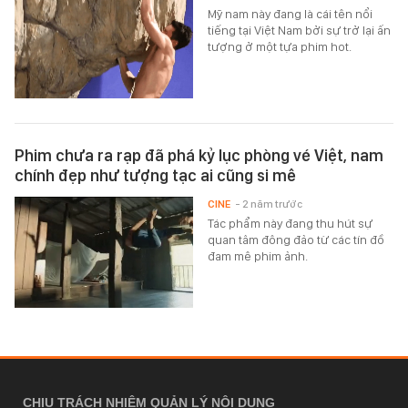
Mỹ nam này đang là cái tên nổi
tiếng tại Việt Nam bởi sự trở lại ấn
tượng ở một tựa phim hot.
Phim chưa ra rạp đã phá kỷ lục phòng vé Việt, nam
chính đẹp như tượng tạc ai cũng si mê
CINE
- 2 năm trước
Tác phẩm này đang thu hút sự
quan tâm đông đảo từ các tín đồ
đam mê phim ảnh.
CHỊU TRÁCH NHIỆM QUẢN LÝ NỘI DUNG