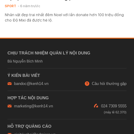
SPORT
- 6 năm trước
Nhân vật đẹp trai nhất đêm Noel với lần donate hơn 100 triệu đồng
cho Độ Mixi đã được hé lộ.
CHỊU TRÁCH NHIỆM QUẢN LÝ NỘI DUNG
Bà Nguyễn Bích Minh
Ý KIẾN BÀI VIẾT
bandoc@kenh14.vn
Câu hỏi thường gặp
HỢP TÁC NỘI DUNG
marketing@kenh14.vn
024 7309 5555
HỖ TRỢ QUẢNG CÁO