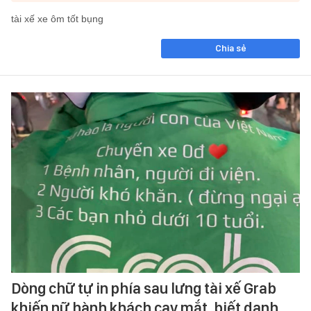
tài xế xe ôm tốt bụng
Chia sẻ
Dòng chữ tự in phía sau lưng tài xế Grab
khiến nữ hành khách cay mắt, biết danh