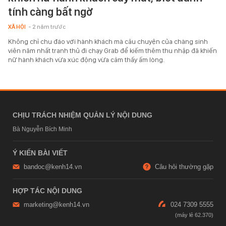
tính càng bất ngờ
XÃ HỘI
- 2 năm trước
Không chỉ chu đáo với hành khách mà câu chuyện của chàng sinh
viên năm nhất tranh thủ đi chạy Grab để kiếm thêm thu nhập đã khiến
nữ hành khách vừa xúc động vừa cảm thấy ấm lòng.
CHỊU TRÁCH NHIỆM QUẢN LÝ NỘI DUNG
Bà Nguyễn Bích Minh
Ý KIẾN BÀI VIẾT
bandoc@kenh14.vn
Câu hỏi thường gặp
HỢP TÁC NỘI DUNG
marketing@kenh14.vn
024 7309 5555