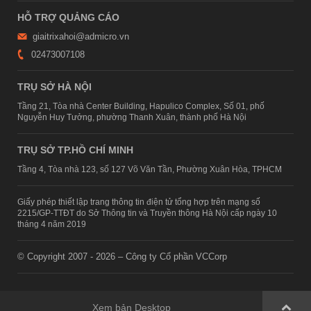
HỖ TRỢ QUẢNG CÁO
giaitrixahoi@admicro.vn
02473007108
TRỤ SỞ HÀ NỘI
Tầng 21, Tòa nhà Center Building, Hapulico Complex, Số 01, phố
Nguyễn Huy Tưởng, phường Thanh Xuân, thành phố Hà Nội
TRỤ SỞ TP.HỒ CHÍ MINH
Tầng 4, Tòa nhà 123, số 127 Võ Văn Tần, Phường Xuân Hòa, TPHCM
Giấy phép thiết lập trang thông tin điện tử tổng hợp trên mạng số
2215/GP-TTĐT do Sở Thông tin và Truyền thông Hà Nội cấp ngày 10
tháng 4 năm 2019
© Copyright 2007 - 2026 – Công ty Cổ phần VCCorp
Xem bản Desktop